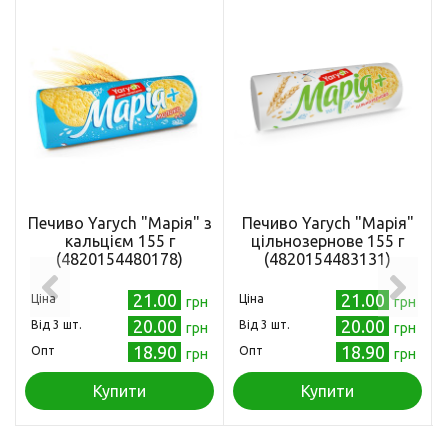
Печиво Yarych "Марія" з
Печиво Yarych "Марія"
кальцієм 155 г
цільнозернове 155 г
(4820154480178)
(4820154483131)
21.00
21.00
Ціна
Ціна
грн
грн
20.00
20.00
Від 3 шт.
Від 3 шт.
грн
грн
18.90
18.90
Опт
Опт
грн
грн
Купити
Купити