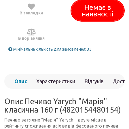
Немає в
наявності
В закладки
В порівняння
Мінімальна кількість для замовлення: 35
Опис
Характеристики
Відгуків
Доста
(0)
Опис Печиво Yarych "Марія"
класична 160 г (4820154480154)
Печиво затяжне "Марія" Yarych - друге місце в
рейтингу споживання всіх видів фасованого печива