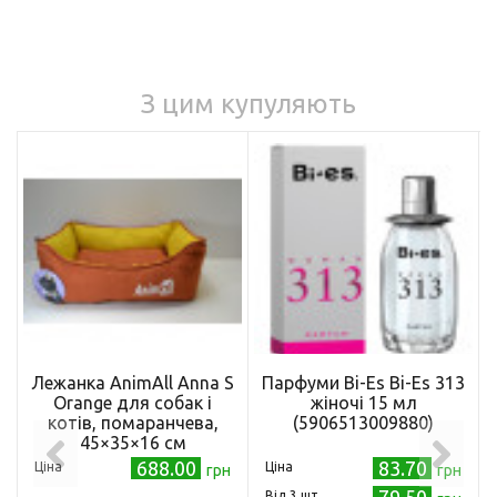
З цим купуляють
Лежанка AnimAll Anna S
Парфуми Bi-Es Bi-Es 313
Orange для собак і
жіночі 15 мл
котів, помаранчева,
(5906513009880)
45×35×16 см
688.00
83.70
Ціна
Ціна
грн
грн
79.50
Від 3 шт.