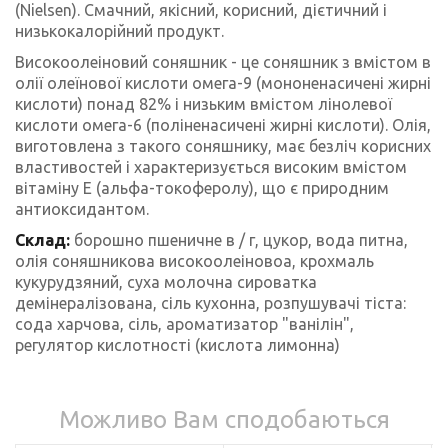
(Nielsen). Смачний, якісний, корисний, дієтичний і
низькокалорійний продукт.
Високоолеіновий соняшник - це соняшник з вмістом в
олії олеїнової кислоти омега-9 (мононенасичені жирні
кислоти) понад 82% і низьким вмістом лінолевої
кислоти омега-6 (поліненасичені жирні кислоти). Олія,
виготовлена з такого соняшнику, має безліч корисних
властивостей і характеризується високим вмістом
вітаміну Е (альфа-токоферолу), що є природним
антиоксидантом.
Склад:
борошно пшеничне в / г, цукор, вода питна,
олія соняшникова високоолеіновоа, крохмаль
кукурудзяний, суха молочна сироватка
демінералізована, сіль кухонна, розпушувачі тіста:
сода харчова, сіль, ароматизатор "ванілін",
регулятор кислотності (кислота лимонна)
Можливо Вам сподобаються