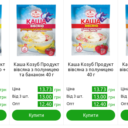
кт
Каша Козуб Продукт
Каша Козуб Продукт
Ка
ю +
вівсяна з полуницею
вівсяна з полуницею
вів
та бананом 40 г
40 г
13.73
13.73
Ціна
Ціна
Цін
грн
грн
грн
13.00
13.00
Від 3 шт.
Від 3 шт.
Від
грн
грн
грн
12.40
12.40
Опт
Опт
Оп
грн
грн
грн
Купити
Купити