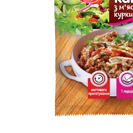
вироби
Лікери
Крупи
Вермут
Соуси
Текіла
Консервація
Слабоалкогольні
Східна кухня
напої
Снеки та зак
Харчові
інгредієнти
Рослинна олі
Борошно та
висівки
Подарункові
набори