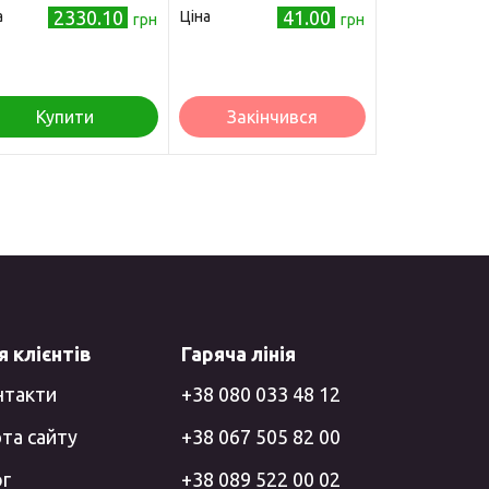
2330.10
41.00
а
Ціна
грн
грн
Купити
Закінчився
 клієнтів
Гаряча лінія
нтакти
+38 080 033 48 12
та сайту
+38 067 505 82 00
ог
+38 089 522 00 02