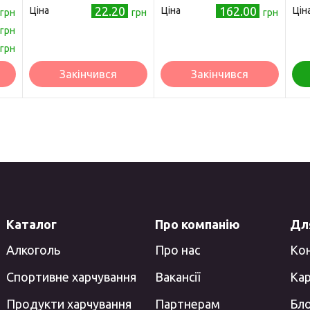
в желе 85г
22.20
162.00
Ціна
Ціна
Цін
грн
(8595606402744)
грн
грн
грн
грн
Закінчився
Закінчився
Каталог
Про компанію
Для
Алкоголь
Про нас
Ко
Спортивне харчування
Вакансії
Кар
Продукти харчування
Партнерам
Бл