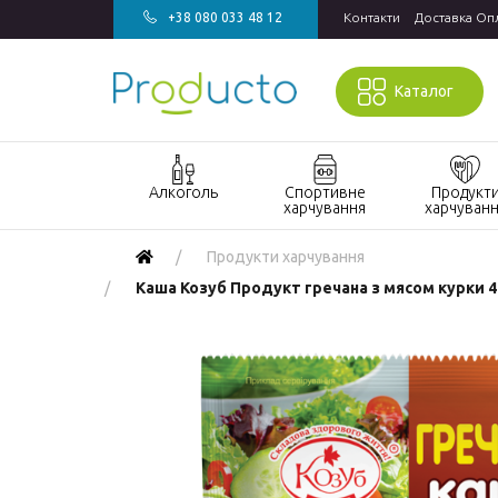
+38 080 033 48 12
Контакти
Доставка Оп
Каталог
Алкоголь
Спортивне
Продукт
харчування
харчуван
Акції алкоголь
Акції спортивне
Акції продукт
Продукти харчування
харчування
харчування
Виски
Каша Козуб Продукт гречана з мясом курки 4
БАДи та вітаміни
Кондитерські
Джин
для спорту
вироби
Горілка
Гейнери
Напої
Коньяк і бренді
Протеїн
Продукти
швидкого
Вино
Протеїнові
приготування
батончики
Ігристе вино
Макаронні
Ром