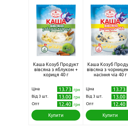
Каша Козуб Продукт
Каша Козуб Проду
вівсяна з яблуком +
вівсяна з чорнице
кориця 40 г
насіння чіа 40 г
13.73
13.73
Ціна
Ціна
грн
13.00
13.00
Від 3 шт.
Від 3 шт.
грн
12.40
12.40
Опт
Опт
грн
Купити
Купити