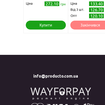
272.10
133.40
Ціна
Ціна
грн
126.70
Від 3 шт.
120.10
Опт
Купити
Закінчився
info@producto.com.ua