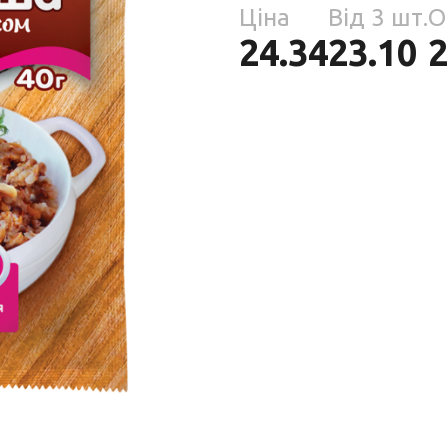
Парфумерія
Ціна
Від 3 шт.
О
риб
24.34
23.10
2
Тов
реп
уски
я