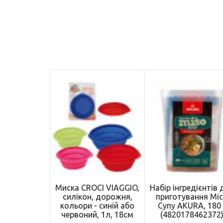
Миска CROCI VIAGGIO,
Набір інгредієнтів 
силікон, дорожня,
приготування Мі
кольори - синій або
Супу AKURA, 180 
червоний, 1л, 18см
(4820178462372