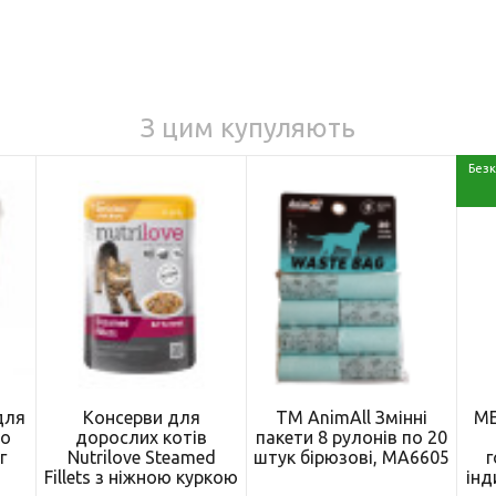
З цим купуляють
Безк
для
Консерви для
ТМ AnimAll Змінні
ME
со
дорослих котів
пакети 8 рулонів по 20
г
Nutrilove Steamed
штук бірюзові, MA6605
г
)
Fillets з ніжною куркою
інд