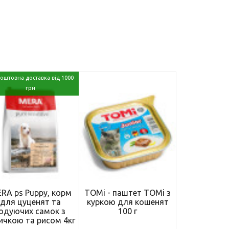
оштовна доставка від 1000
грн
RA ps Puppy, корм
TOMi - паштет TOMi з
для цуценят та
куркою для кошенят
одуючих самок з
100 г
ичкою та рисом 4кг