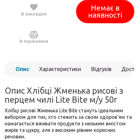
Немає в
наявності
В закладки
В порівняння
Опис
Характеристики
Відгуків
Доста
(0)
Опис Хлібці Жменька рисові з
перцем чилі Lite Bite м/у 50г
Хлібці рисові Жменька Lite Bite стануть ідеальним
вибором для тих, хто стежить за своїм здоров'ям та
намагається вживати продукти з низьким вмістом
жирів та цукру, але з високим рівнем корисних
речовин.