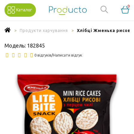
0
Каталог
Продукти харчування
Хлібці Жменька рисові з
Модель:
182845
0 відгуків
/
Написати відгук