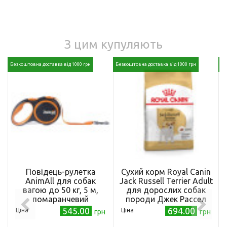
З цим купуляють
Безкоштовна доставка від 1000 грн
Безкоштовна доставка від 1000 грн
Бе
Повідець-рулетка
Сухий корм Royal Canin
AnimAll для собак
Jack Russell Terrier Adult
вагою до 50 кг, 5 м,
для дорослих собак
помаранчевий
породи Джек Рассел
тер'єр 1,5 кг
545.00
694.00
Ціна
Ціна
грн
грн