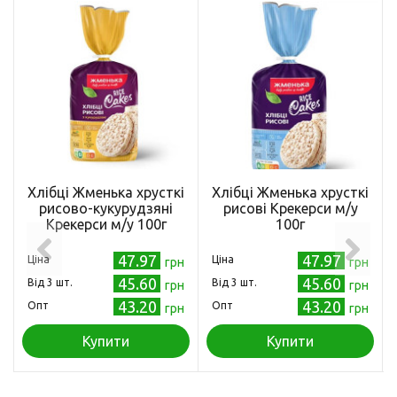
Хлібці Жменька хрусткі
Хлібці Жменька хрусткі
рисово-кукурудзяні
рисові Крекерси м/у
Крекерси м/у 100г
100г
47.97
47.97
Ціна
Ціна
грн
грн
45.60
45.60
Від 3 шт.
Від 3 шт.
грн
грн
43.20
43.20
Опт
Опт
грн
грн
Купити
Купити