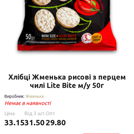
Хлібці Жменька рисові з перцем
чилі Lite Bite м/у 50г
Виробник:
Жменька
Немає в наявності
Ціна
Від 3 шт.
Опт
33.15
31.50
29.80