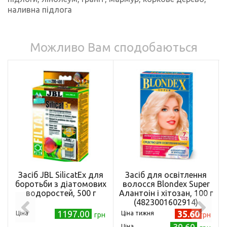
наливна підлога
Можливо Вам сподобаються
Засіб JBL SilicatEx для
Засіб для освітлення
боротьби з діатомових
волосся Blondex Super
водоростей, 500 г
Алантоін і хітозан, 100 г
(4823001602914)
1197.00
35.60
Ціна
Ціна тижня
грн
грн
39.60
Ціна