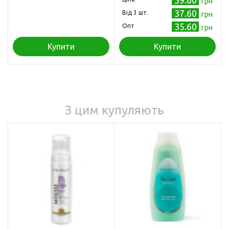
грн
37.60
Від 3 шт.
грн
35.60
Опт
грн
Купити
Купити
З цим купуляють