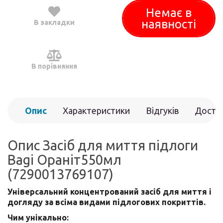
Немає в
наявності
В закладки
В порівняння
Опис
Характеристики
Відгуків
Доста
(0)
Опис Засіб для миття підлоги
Bagi Ораніт550мл
(7290013769107)
Універсальний концентрований засіб для миття і
догляду за всіма видами підлогових покриттів.
Чим унікально: