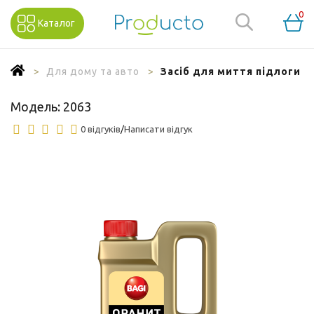
0
Каталог
Для дому та авто
Засіб для миття підлоги B
Модель:
2063
0 відгуків
/
Написати відгук