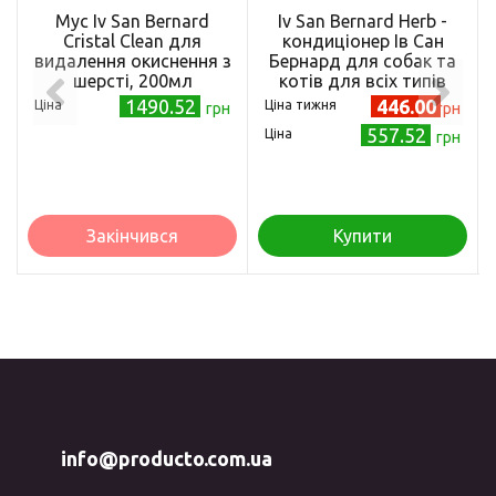
Мус Iv San Bernard
Iv San Bernard Herb -
Cristal Clean для
кондиціонер Ів Сан
видалення окиснення з
Бернард для собак та
шерсті, 200мл
котів для всіх типів
шерсті освіжаючий
1490.52
446.00
Ціна
Ціна тижня
грн
грн
трав'яний 300 мл (IV-
557.52
Ціна
грн
4685)
Закінчився
Купити
info@producto.com.ua