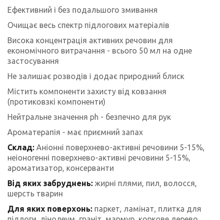
Ефективний і без подальшого змивання
Очищає весь спектр підлогових матеріалів
Висока концентрація активних речовин для
економічного витрачання - всього 50 мл на одне
застосування
Не залишає розводів і додає природний блиск
Містить компоненти захисту від ковзання
(протиковзкі компоненти)
Нейтральне значення ph - безпечно для рук
Ароматерапія - має приємний запах
Склад:
Аніонні поверхнево-активні речовини 5-15%,
неіоногенні поверхнево-активні речовини 5-15%,
ароматизатор, консерванти
Від яких забруднень:
жирні плями, пил, волосся,
шерсть тварин
Для яких поверхонь:
паркет, ламінат, плитка для
підлоги, лінолеум, граніт, мармур, коркове дерево,