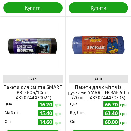
Купити
Купити
60 л
60 л
Пакети для сміття SMART
Пакети для сміття із
PRO 60л/10шт.
ручками SMART HOME 60 л
(4820244430021)
/20 шт. (4820244430335)
16.20
66.70
Ціна
Ціна
грн
грн
15.40
63.40
Від 3 шт.
Від 3 шт.
грн
грн
14.60
60.00
Опт
Опт
грн
грн