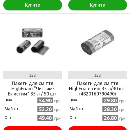
Купити
Купити
35 л
35 л
Пакети для сміття
Пакети для сміття
HighFoam "Чистим-
HighFoam сині 35 л/30 шт.
Блистим" 35 л / 50 шт.
(4820160790490)
(4820160790193)
54.90
29.80
Ціна
Ціна
грн
грн
52.20
28.30
Від 3 шт.
Від 3 шт.
грн
грн
49.40
26.80
Опт
Опт
грн
грн