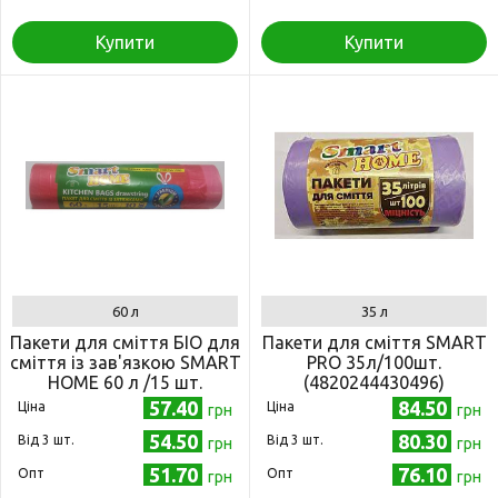
Купити
Купити
60 л
35 л
Пакети для сміття БІО для
Пакети для сміття SMART
сміття із зав'язкою SMART
PRO 35л/100шт.
HOME 60 л /15 шт.
(4820244430496)
(4820244430410)
57.40
84.50
Ціна
Ціна
грн
грн
54.50
80.30
Від 3 шт.
Від 3 шт.
грн
грн
51.70
76.10
Опт
Опт
грн
грн