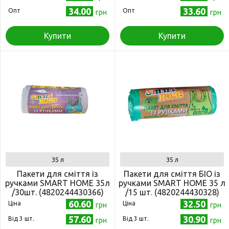
34.00
33.60
Опт
Опт
грн
грн
Купити
Купити
35 л
35 л
Пакети для сміття із
Пакети для сміття БІО із
ручками SMART HOME 35л
ручками SMART HOME 35 л
/30шт. (4820244430366)
/15 шт. (4820244430328)
60.60
32.50
Ціна
Ціна
грн
грн
57.60
30.90
Від 3 шт.
Від 3 шт.
грн
грн