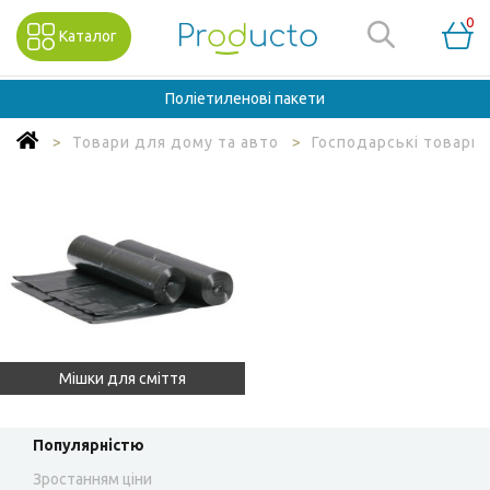
0
Каталог
Поліетиленові пакети
Товари для дому та авто
Господарські товари
Мішки для сміття
Популярністю
Зростанням ціни