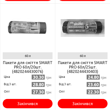
60 л
60 л
Пакети для сміття SMART
Пакети для сміття SMART
PRO 60л/20шт.
PRO 60л/25шт.
(4820244430076)
(4820244430403)
30.30
24.80
Ціна
Ціна
грн
грн
28.80
23.60
Від 3 шт.
Від 3 шт.
грн
грн
27.30
22.30
Опт
Опт
грн
грн
Закінчився
Закінчився