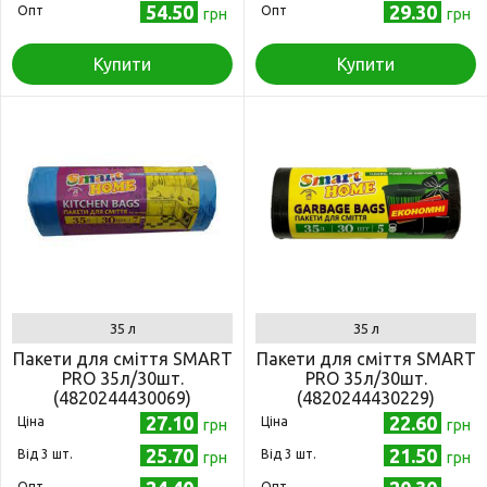
54.50
29.30
Опт
Опт
грн
грн
Купити
Купити
35 л
35 л
Пакети для сміття SMART
Пакети для сміття SMART
PRO 35л/30шт.
PRO 35л/30шт.
(4820244430069)
(4820244430229)
27.10
22.60
Ціна
Ціна
грн
грн
25.70
21.50
Від 3 шт.
Від 3 шт.
грн
грн
Опт
Опт