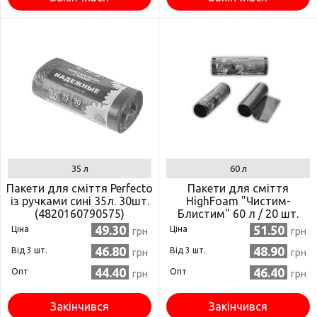
35 л
60 л
Пакети для сміття Perfecto
Пакети для сміття
із ручками сині 35л. 30шт.
HighFoam "Чистим-
(4820160790575)
Блистим" 60 л / 20 шт.
(4820160790216)
49.30
51.50
Ціна
Ціна
грн
грн
46.80
48.90
Від 3 шт.
Від 3 шт.
грн
грн
44.40
46.40
Опт
Опт
грн
грн
Закінчився
Закінчився