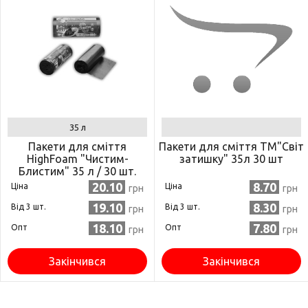
35 л
Пакети для сміття
Пакети для сміття ТМ"Світ
HighFoam "Чистим-
затишку" 35л 30 шт
Блистим" 35 л / 30 шт.
(4820160790179)
20.10
8.70
Ціна
Ціна
грн
грн
19.10
8.30
Від 3 шт.
Від 3 шт.
грн
грн
18.10
7.80
Опт
Опт
грн
грн
Закінчився
Закінчився