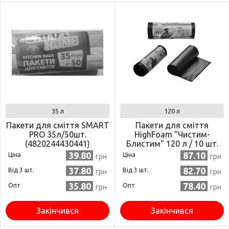
35 л
120 л
Пакети для сміття SMART
Пакети для сміття
PRO 35л/50шт.
HighFoam "Чистим-
(4820244430441)
Блистим" 120 л / 10 шт.
(4820160790223)
39.80
87.10
Ціна
Ціна
грн
грн
37.80
82.70
Від 3 шт.
Від 3 шт.
грн
грн
35.80
78.40
Опт
Опт
грн
грн
Закінчився
Закінчився