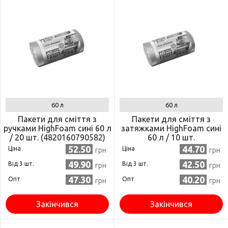
60 л
60 л
Пакети для сміття з
Пакети для сміття з
ручками HighFoam сині 60 л
затяжками HighFoam сині
/ 20 шт. (4820160790582)
60 л / 10 шт.
(4820160790568)
52.50
44.70
Ціна
Ціна
грн
грн
49.90
42.50
Від 3 шт.
Від 3 шт.
грн
грн
47.30
40.20
Опт
Опт
грн
грн
Закінчився
Закінчився