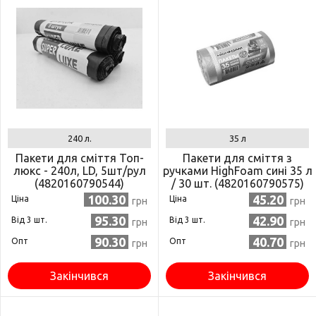
240 л.
35 л
Пакети для сміття Топ-
Пакети для сміття з
люкс - 240л, LD, 5шт/рул
ручками HighFoam сині 35 л
(4820160790544)
/ 30 шт. (4820160790575)
100.30
45.20
Ціна
Ціна
грн
грн
95.30
42.90
Від 3 шт.
Від 3 шт.
грн
грн
90.30
40.70
Опт
Опт
грн
грн
Закінчився
Закінчився