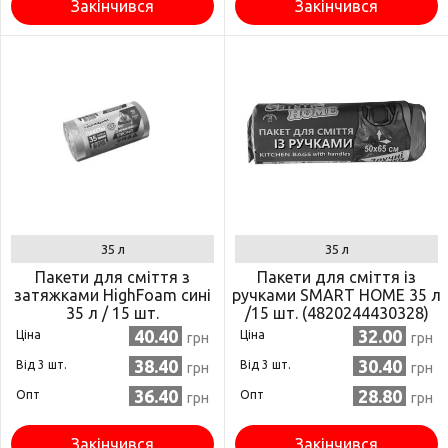
Закінчився
Закінчився
35 л
35 л
Пакети для сміття з
Пакети для сміття із
затяжками HighFoam сині
ручками SMART HOME 35 л
35 л / 15 шт.
/15 шт. (4820244430328)
(4820160790551)
40.40
32.00
Ціна
Ціна
грн
грн
38.40
30.40
Від 3 шт.
Від 3 шт.
грн
грн
36.40
28.80
Опт
Опт
грн
грн
Закінчився
Закінчився