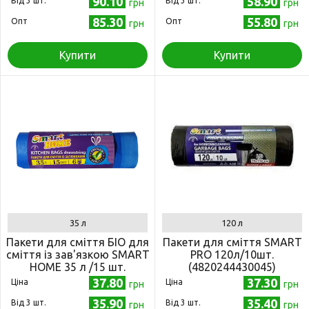
90.10
58.90
Від 3 шт.
Від 3 шт.
грн
грн
85.30
55.80
Опт
Опт
грн
грн
Купити
Купити
35 л
120 л
Пакети для сміття БІО для
Пакети для сміття SMART
сміття із зав'язкою SMART
PRO 120л/10шт.
HOME 35 л /15 шт.
(4820244430045)
(4820244430083)
37.80
37.30
Ціна
Ціна
грн
грн
35.90
35.40
Від 3 шт.
Від 3 шт.
грн
грн