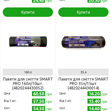
24.40
20.30
грн
грн
Купити
Купити
160 л
35 л
Пакети для сміття SMART
Пакети для сміття SMART
PRO 160л/10шт.
PRO 35л/15шт.
(4820244430052)
(4820244430014)
60.50
16.20
Ціна
Ціна
грн
грн
57.50
15.40
Від 3 шт.
Від 3 шт.
грн
грн
54.50
14.60
Опт
Опт
грн
грн