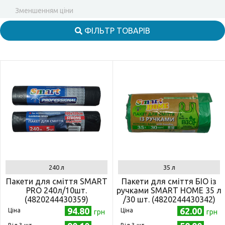
Зменшенням ціни
ФІЛЬТР ТОВАРІВ
240 л
35 л
Пакети для сміття SMART
Пакети для сміття БІО із
PRO 240л/10шт.
ручками SMART HOME 35 л
(4820244430359)
/30 шт. (4820244430342)
94.80
62.00
Ціна
Ціна
грн
грн