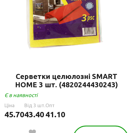
Серветки целюлозні SMART
HOME 3 шт. (4820244430243)
Є в наявності
Ціна
Від 3 шт.
Опт
45.70
43.40
41.10