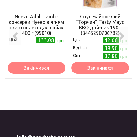
Nuevo Adult Lamb -
Соус майонезний
консерви Нуево з ягням
"Торчин" Tasty Mayo
і картоплею для собак
BBQ дой-пак 190 г
400 г (95010)
(8445290706782)
133.08
42.00
Ціна
Ціна
грн
грн
39.90
Від 3 шт.
грн
37.80
Опт
грн
Закінчився
Закінчився