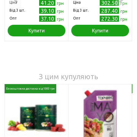
41.20
302.50
Ціна
Ціна
грн
грн
39.10
287.40
Від 3 шт.
Від 3 шт.
грн
грн
37.10
272.30
Опт
Опт
грн
грн
Купити
Купити
З цим купуляють
Безкоштовна доставка від 1000 грн
Бе