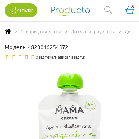
0
Каталог
Товари для дітей
Дитяче харчування
Дитяч
Модель:
4820016254572
0 відгуків
/
Написати відгук