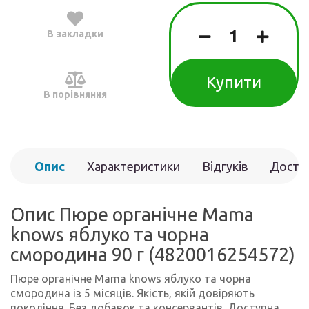
В закладки
Купити
В порівняння
Опис
Характеристики
Відгуків
Доста
(0)
Опис Пюре органічне Mama
knows яблуко та чорна
смородина 90 г (4820016254572)
Пюре органічне Mama knows яблуко та чорна
смородина із 5 місяців. Якість, якій довіряють
покоління. Без добавок та консервантів. Доступна