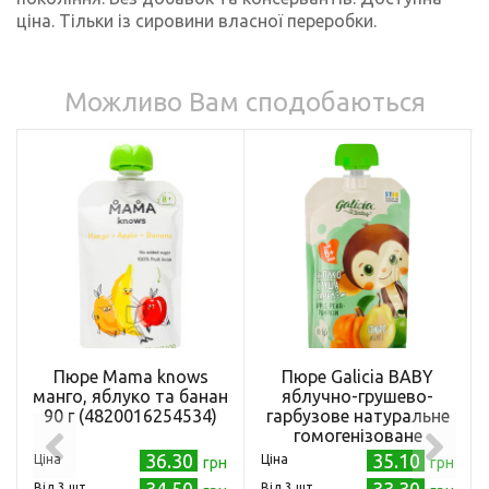
ціна. Тільки із сировини власної переробки.
Можливо Вам сподобаються
Пюре Mama knows
Пюре Galicia BABY
манго, яблуко та банан
яблучно-грушево-
90 г (4820016254534)
гарбузове натуральне
гомогенізоване
стерилізоване 90 г
36.30
35.10
Ціна
Ціна
грн
грн
34.50
33.30
Від 3 шт.
Від 3 шт.