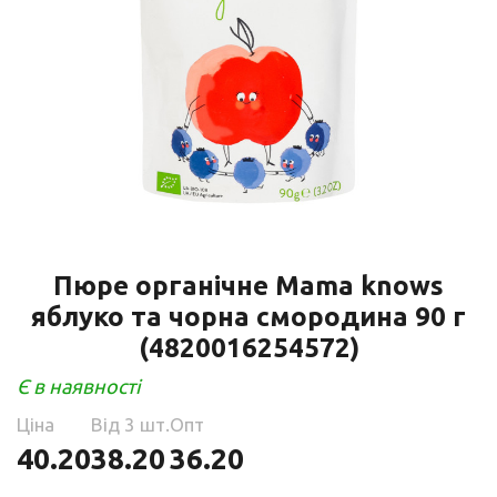
Пюре органічне Mama knows
яблуко та чорна смородина 90 г
(4820016254572)
Є в наявності
Ціна
Від 3 шт.
Опт
40.20
38.20
36.20