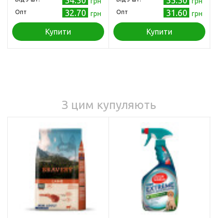
грн
грн
32.70
31.60
Опт
Опт
грн
грн
Купити
Купити
З цим купуляють