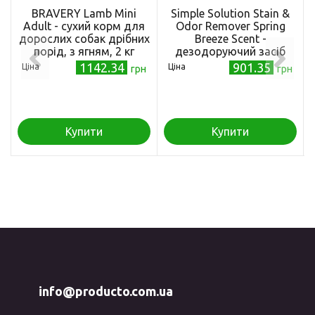
BRAVERY Lamb Mini
Simple Solution Stain &
Adult - сухий корм для
Odor Remover Spring
дорослих собак дрібних
Breeze Scent -
порід, з ягням, 2 кг
дезодоруючий засіб
Сімпл Солюшн для
1142.34
901.35
Ціна
Ціна
грн
грн
нейтралізації запаху
945 мл (ss13424)
Купити
Купити
info@producto.com.ua