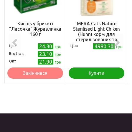
Кисіль у брикеті
MERA Cats Nature
"Ласочка" Журавлинка
Sterilised Light Chiken
160 г
(Huhn) корм для
стерилізованих та
кастрованих котів з
24.30
4980.30
Ціна
Ціна
грн
грн
куркою, 10кг
23.10
Від 3 шт.
грн
21.90
Опт
грн
Закінчився
Купити