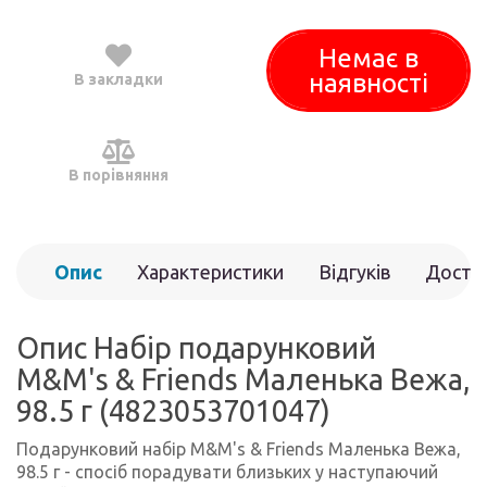
Немає в
наявності
В закладки
В порівняння
Опис
Характеристики
Відгуків
Доста
(0)
Опис Набір подарунковий
M&M's & Friends Маленька Вежа,
98.5 г (4823053701047)
Подарунковий набір M&M's & Friends Маленька Вежа,
98.5 г - спосіб порадувати близьких у наступаючий