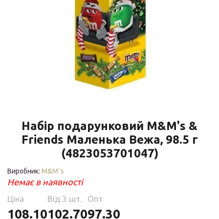
Набір подарунковий M&M's &
Friends Маленька Вежа, 98.5 г
(4823053701047)
Виробник:
M&M`s
Немає в наявності
Ціна
Від 3 шт.
Опт
108.10
102.70
97.30