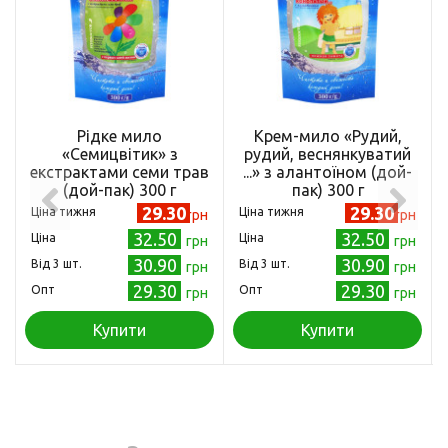
Рідке мило
Крем-мило «Рудий,
«Семицвітик» з
рудий, веснянкуватий
екстрактами семи трав
...» з алантоїном (дой-
(дой-пак) 300 г
пак) 300 г
(4820215052511)
(4820215052504)
29.30
29.30
Ціна тижня
Ціна тижня
грн
грн
32.50
32.50
Ціна
Ціна
грн
грн
30.90
30.90
Від 3 шт.
Від 3 шт.
грн
грн
29.30
29.30
Опт
Опт
грн
грн
Купити
Купити