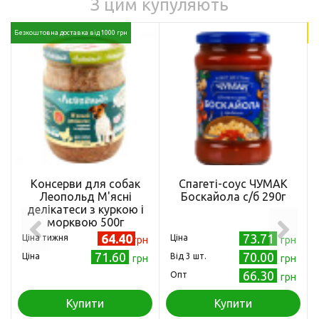
З цим купуляють
Безкоштовна доставка від 1000 грн
18
Консерви для собак
Спагеті-соус ЧУМАК
Леопольд М'ясні
Боскайола с/б 290г
делікатеси з куркою і
морквою 500г
(4820185490252)
64.40
73.71
Ціна тижня
Ціна
грн
грн
71.60
70.00
Ціна
Від 3 шт.
грн
грн
66.30
Опт
грн
Купити
Купити