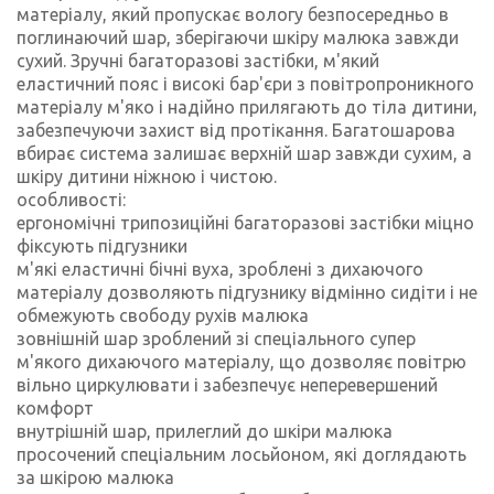
матеріалу, який пропускає вологу безпосередньо в
поглинаючий шар, зберігаючи шкіру малюка завжди
сухий. Зручні багаторазові застібки, м'який
еластичний пояс і високі бар'єри з повітропроникного
матеріалу м'яко і надійно прилягають до тіла дитини,
забезпечуючи захист від протікання. Багатошарова
вбирає система залишає верхній шар завжди сухим, а
шкіру дитини ніжною і чистою.
особливості:
ергономічні трипозиційні багаторазові застібки міцно
фіксують підгузники
м'які еластичні бічні вуха, зроблені з дихаючого
матеріалу дозволяють підгузнику відмінно сидіти і не
обмежують свободу рухів малюка
зовнішній шар зроблений зі спеціального супер
м'якого дихаючого матеріалу, що дозволяє повітрю
вільно циркулювати і забезпечує неперевершений
комфорт
внутрішній шар, прилеглий до шкіри малюка
просочений спеціальним лосьйоном, які доглядають
за шкірою малюка