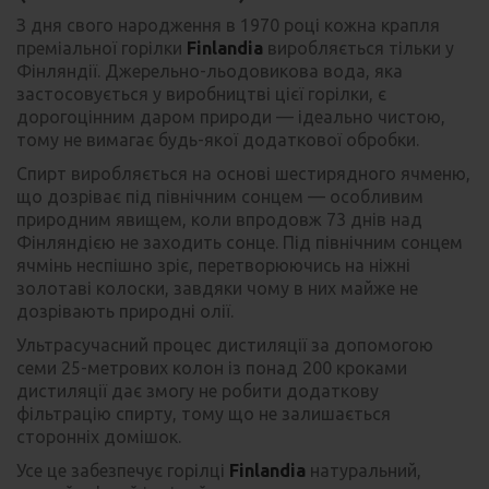
З дня свого народження в 1970 році кожна крапля
преміальної горілки
Finlandia
виробляється тільки у
Фінляндії. Джерельно-льодовикова вода, яка
застосовується у виробництві цієї горілки, є
дорогоцінним даром природи — ідеально чистою,
тому не вимагає будь-якої додаткової обробки.
Спирт виробляється на основі шестирядного ячменю,
що дозріває під північним сонцем — особливим
природним явищем, коли впродовж 73 днів над
Фінляндією не заходить сонце. Під північним сонцем
ячмінь неспішно зріє, перетворюючись на ніжні
золотаві колоски, завдяки чому в них майже не
дозрівають природні олії.
Ультрасучасний процес дистиляції за допомогою
семи 25-метрових колон із понад 200 кроками
дистиляції дає змогу не робити додаткову
фільтрацію спирту, тому що не залишається
сторонніх домішок.
Усе це забезпечує горілці
Finlandia
натуральний,