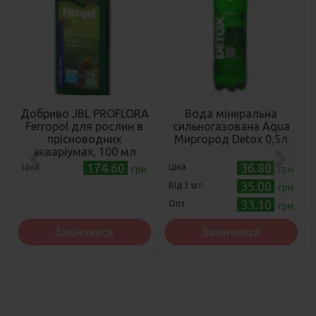
Добриво JBL PROFLORA
Вода мінеральна
Ferropol для рослин в
сильногазована Aqua
прісноводних
Миргород Detox 0,5л
акваріумах, 100 мл
174.60
36.80
Ціна
Ціна
грн
грн
35.00
Від 3 шт.
грн
33.10
Опт
грн
Закінчився
Закінчився