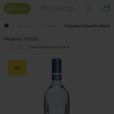
0
Каталог
Алкоголь
Горілка
Горілка Finlandia Blackc
Модель:
120220
0 відгуків
/
Написати відгук
18+