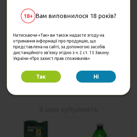
Бренді Вітальний 3 роки
Вино Calesto Bianco
Вам виповнилося 18 років?
18+
витримки 0.5 л 40%
Secco біле сухе 0.75 л
(4850015313840)
13% (8005890803436)
228.30
144.00
Натискаючи «Так» ви також надаєте згоду на
Ціна
Ціна
грн
грн
отримання інформації про продукцію, що
представлена на сайті, за допомогою засобів
Купити
Купити
дистанційного зв’язку згідно з ч. 2 ст. 15 Закону
України «Про захист прав споживачів»
Так
Hi
З цим купуляють