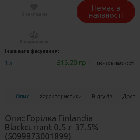
Немає в
наявності
В закладки
В порівняння
Інша вага фасування:
513.20 грн
1 л
Немає в наявності
Опис
Характеристики
Відгуків
Доста
(0)
Опис Горілка Finlandia
Blackcurrant 0.5 л 37.5%
(5099873001899)