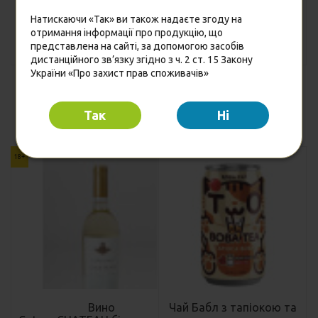
15.80
Опт
грн
Натискаючи «Так» ви також надаєте згоду на
отримання інформації про продукцію, що
Купити
Купити
представлена на сайті, за допомогою засобів
дистанційного зв’язку згідно з ч. 2 ст. 15 Закону
України «Про захист прав споживачів»
Так
Hi
З цим купуляють
18+
Вино
Чай Бабл з тапіокою та