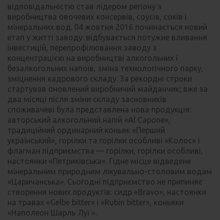
відповідальністю став лідером регіону з
виробництва овочевих консервів, соусів, соків і
мінеральних вод. 04 жовтня 2016 починається новий
етап у житті заводу: відбувається потужне вливання
інвестицій, перепрофілювання заводу з
концентрацією на виробництві алкогольних і
безалкогольних напоїв, зміна технологічного парку,
зміцнення кадрового складу. За рекордні строки
стартував оновлений виробничий майданчик; вже за
два місяці після зміни складу засновників
споживачеві була представлена нова продукція:
авторський алкогольний напій «Al Capone»,
традиційний ординарний коньяк «Перший
український», горілки та горілки особливі «Колос» і
флагман підприємства — горілки, горілки особливі,
настоянки «Петриківська». Гідне місце відведене
мінеральним природним лікувально-столовим водам
«Царичанська». Сьогодні підприємство не припиняє
створення нових продуктів: сидр «Bravo», настоянки
на травах «Gelbe bitter» і «Rubin bitter», коньяки
«Наполеон Шарль Луї ».