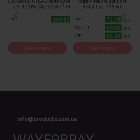
Cotnar CHATEAU біле сухе 0,75
коричневим цукром
л 9 -12,0% (4820238710054)
Boba Cat, 315 мл
109.50
72.59
Ціна
Ціна
грн
грн
69.00
Від 3 шт.
грн
65.30
Опт
грн
Закінчився
Закінчився
info@producto.com.ua