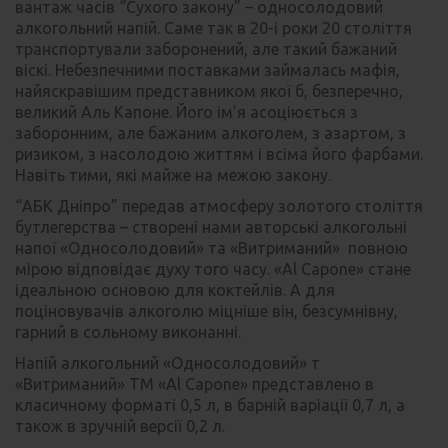
вантаж часів “Сухого закону” – односолодовий
алкогольний напій. Саме так в 20-і роки 20 століття
транспортували заборонений, але такий бажаний
віскі. Небезпечними поставками займалась мафія,
найяскравішим представником якої б, безперечно,
великий Аль Капоне. Його ім’я асоціюється з
заборонним, але бажаним алкоголем, з азартом, з
ризиком, з насолодою життям і всіма його фарбами.
Навіть тими, які майже на межою закону.
“АБК Дніпро” передав атмосферу золотого століття
бутлегерства – створені нами авторські алкогольні
напої «Односолодовий» та «Витриманий» повною
мірою відповідає духу того часу. «Al Capone» стане
ідеальною основою для коктейлів. А для
поціновувачів алкоголю міцніше він, безсумнівну,
гарний в сольному виконанні.
Напій алкогольний «Односолодовий» т
«Витриманий» ТМ «Al Capone» представлено в
класичному форматі 0,5 л, в барній варіації 0,7 л, а
також в зручній версії 0,2 л.