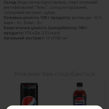
Склад:
Вода питна підготовлена, спирт етиловий
ректифікований “Люкс”, солод натуральний,
солодовий екстракт, цукор.
Поживна цінність 100 г продукту:
вуглеводи – 0,1г,
жири – 0 г, білки – 0 г.
Енергетична цінність (калорійність) 100 г
продукту:
976 кДж (233 ккал)
Загальний екстракт:
10 г/100 смᵌ
Можливо Вам сподобаються