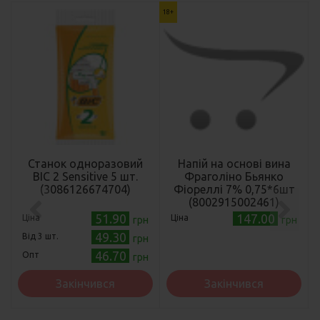
18+
Станок одноразовий
Напій на основі вина
BIC 2 Sensitive 5 шт.
Фраголіно Бьянко
(3086126674704)
Фіореллі 7% 0,75*6шт
(8002915002461)
51.90
147.00
Ціна
Ціна
грн
грн
49.30
Від 3 шт.
грн
46.70
Опт
грн
Закінчився
Закінчився