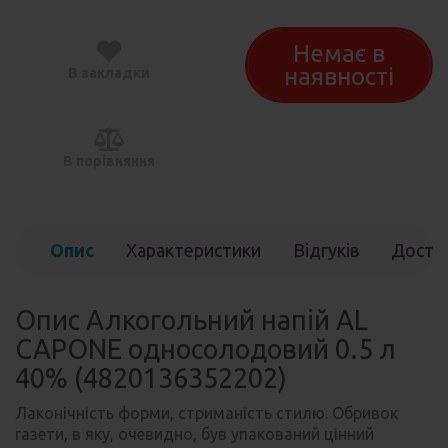
Немає в
наявності
В закладки
В порівняння
Опис
Характеристики
Відгуків
Доста
(0)
Опис Алкогольний напій AL
CAPONE односолодовий 0.5 л
40% (4820136352202)
Лаконічність форми, стриманість стилю. Обривок
газети, в яку, очевидно, був упакований цінний