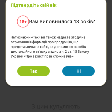
Підтвердіть свій вік
Вам виповнилося 18 років?
18+
Напій безалкогольний
Напій безалкогольний
Pepsi Cola
Pepsi Black
низькокалорійний
низькокалорійний
Натискаючи «Так» ви також надаєте згоду на
газований, з/б, 0,3 л
газований 0,5 л
отримання інформації про продукцію, що
(4823063112666)
(4823063112673)
27.80
30.75
Ціна
Ціна
грн
грн
представлена на сайті, за допомогою засобів
дистанційного зв’язку згідно з ч. 2 ст. 15 Закону
26.40
29.20
Від 3 шт.
Від 3 шт.
грн
грн
України «Про захист прав споживачів»
25.00
27.70
Опт
Опт
грн
грн
Так
Hi
Купити
Купити
З цим купуляють