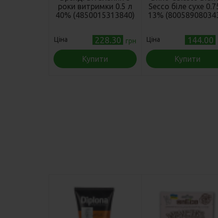
роки витримки 0.5 л
Secco біле сухе 0.7
40% (4850015313840)
13% (80058908034
228.30
144.00
Ціна
Ціна
грн
Купити
Купити