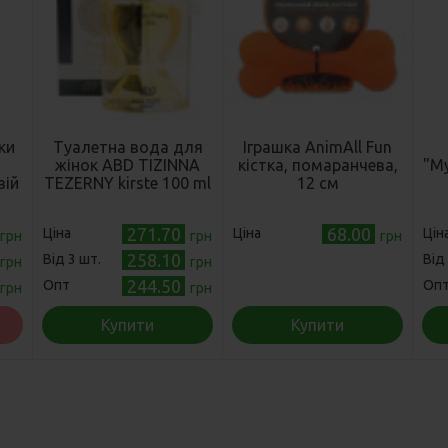
ки
Туалетна вода для
Іграшка AnimAll Fun
жінок ABD TIZINNA
кістка, помаранчева,
"М
вій
TEZERNY kirste 100 ml
12 см
)
271.70
68.00
Ціна
Ціна
Цін
грн
грн
грн
258.10
Від 3 шт.
Від
грн
грн
244.50
Опт
Оп
грн
грн
Купити
Купити