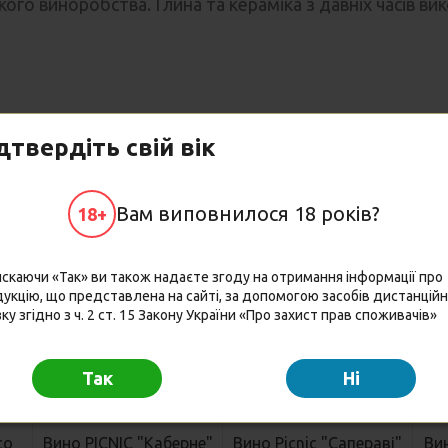
ого виноробства. Глина та кераміка з давніх часів вик
дтвердіть свій вік
Можливо Вам сподобаються
Вам виповнилося 18 років?
18+
18+
18+
18+
скаючи «Так» ви також надаєте згоду на отримання інформації про
укцію, що представлена на сайті, за допомогою засобів дистанцій
зку згідно з ч. 2 ст. 15 Закону України «Про захист прав споживачів»
Так
Hi
co
Вино PICNIC "Каберне"
Вино Picnic "Сапераві"
Вин