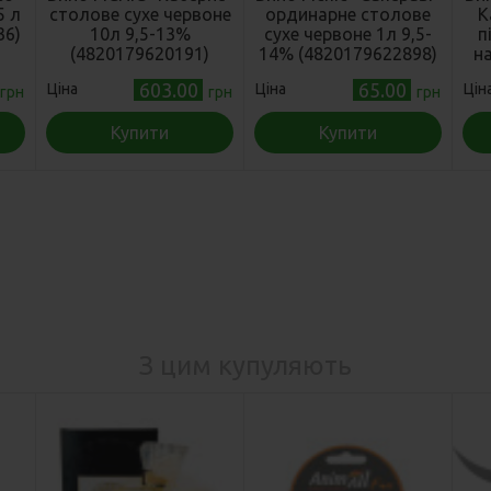
5 л
столове сухе червоне
ординарне столове
К
36)
10л 9,5-13%
сухе червоне 1л 9,5-
п
(4820179620191)
14% (4820179622898)
на
12
603.00
65.00
Ціна
Ціна
Цін
грн
грн
грн
Купити
Купити
З цим купуляють