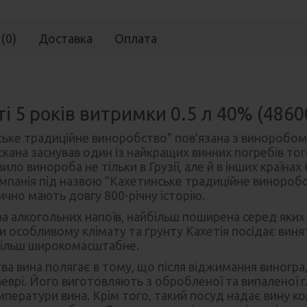
 (0)
Доставка
Оплата
і 5 років витримки 0.5 л 40% (486
ьке традиційне виноробство" пов'язана з виноробом н
Аскана заснував один із найкращих винних погребів тог
ило винороба не тільки в Грузії, але й в інших країна
омпанія під назвою "Кахетинське традиційне виноробст
чно мають довгу 800-річну історію.
цтва алкогольних напоїв, найбільш поширена серед яки
ки особливому клімату та ґрунту Кахетія посідає виня
йбільш широкомасштабне.
а вина полягає в тому, що після віджимання виноград
еврі. Його виготовляють з обробленої та випаленої г
ератури вина. Крім того, такий посуд надає вину кор