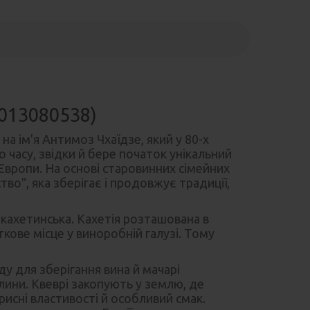
0013080538)
а ім'я Антимоз Чхаїдзе, який у 80-х
о часу, звідки й бере початок унікальний
х Європи. На основі старовинних сімейних
во", яка зберігає і продовжує традиції,
х кахетинська. Кахетія розташована в
ткове місце у виноробній галузі. Тому
у для зберігання вина й мачарі
лини. Квеврі закопують у землю, де
исні властивості й особливий смак.