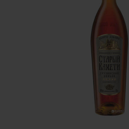
вироби
Лікери
Крупи
Вермут
Соуси
Текіла
Консервація
Слабоалкогольні
Східна кухня
напої
Снеки
Харчові
інгредієнти
Рослинна олі
Борошно та
висівки
Подарункові
набори