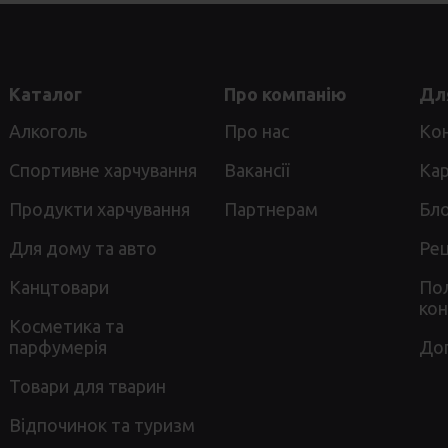
Каталог
Про компанію
Для
Алкоголь
Про нас
Ко
Спортивне харчування
Вакансії
Кар
Продукти харчування
Партнерам
Бл
Для дому та авто
Ре
Канцтовари
Пол
кон
Косметика та
парфумерія
До
Товари для тварин
Відпочинок та туризм