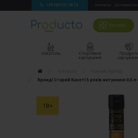
+38 080 033 48 12
Контакти
Доставка Оп
Каталог
Алкоголь
Спортивне
Продукт
харчування
харчуван
Акції алкоголь
Акції спортивне
Акції продукт
Алкоголь
Коньяк і бренді
харчування
харчування
Виски
Бренді Старий Кахеті 5 років витримки 0.5 л
БАДи та вітаміни
Кондитерські
Джин
для спорту
вироби
Горілка
Гейнери
Напої
18+
Коньяк і бренді
Протеїн
Продукти
швидкого
Вино
Протеїнові
приготування
батончики
Ігристе вино
Макаронні
Ром