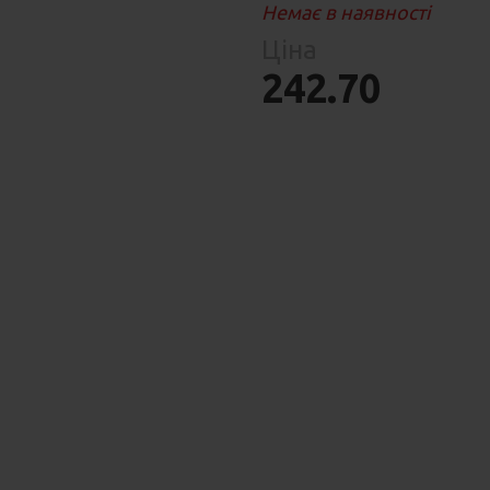
Парфумерія
Немає в наявності
риб
Ціна
Тов
реп
242.70
я