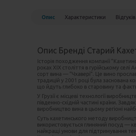
Опис
Характеристики
Відгуків
Опис Бренді Старий Кахет
Історія походження компанії "Кахетинс
роках XIX століття в гурійському селі 
сорт вина — "Чхавері". Це вино прослав
традицій у 2001 році була заснована к
що йдуть глибоко в старовину та факти
У Грузії є місцеві технології виробни
південно-східній частині країни. Завдя
виробництво вина в цьому регіоні на
Суть кахетинського методу виробництв
використовується глиняний посуд — кв
найкращі умови для підтримування темп