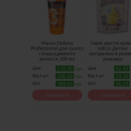
Маска Diplona
Сирні хрусткі куль
Professional для сухого
snEco Дитячі
і пошкодженого
натуральні в роже
волосся 200 мл
упаковці
(4003583181506)
(4823095805949
210.70
62.40
Ціна
Ціна
грн
200.20
59.30
Від 3 шт.
Від 3 шт.
грн
189.60
56.20
Опт
Опт
грн
Закінчився
Закінчився