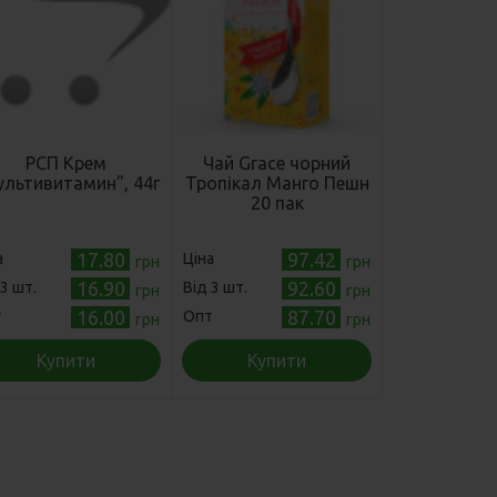
РСП Крем
Чай Grace чорний
ультивитамин", 44г
Тропікал Манго Пешн
20 пак
17.80
97.42
а
Ціна
грн
грн
16.90
92.60
 3 шт.
Від 3 шт.
грн
грн
16.00
87.70
т
Опт
грн
грн
Купити
Купити