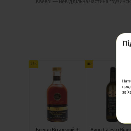
Квеврі — невіддільна частина грузинськ
Пі
18+
18+
Нати
прод
зв’я
Бренді Вітальний 3
Вино Calesto Bian