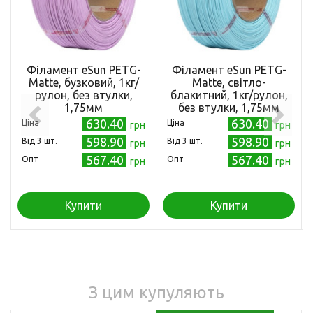
Філамент eSun PETG-
Філамент eSun PETG-
Matte, бузковий, 1кг/
Matte, світло-
рулон, без втулки,
блакитний, 1кг/рулон,
1,75мм
без втулки, 1,75мм
630.40
630.40
Ціна
Ціна
грн
грн
598.90
598.90
Від 3 шт.
Від 3 шт.
грн
грн
567.40
567.40
Опт
Опт
грн
грн
Купити
Купити
З цим купуляють