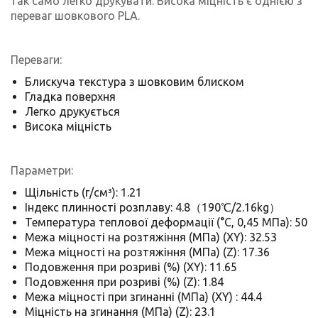
так само легко друкувати. Висока міцність є однією з
переваг шовкового PLA.
Переваги:
Блискуча текстура з шовковим блиском
Гладка поверхня
Легко друкується
Висока міцність
Параметри:
Щільність (г/см³): 1.21
Індекс плинності розплаву: 4.8（190℃/2.16kg）
Температура теплової деформації (°C, 0,45 МПа): 50
Межа міцності на розтяжіння (МПа) (XY): 32.53
Межа міцності на розтяжіння (МПа) (Z): 17.36
Подовження при розриві (%) (XY): 11.65
Подовження при розриві (%) (Z): 1.84
Межа міцності при згинанні (МПа) (XY) : 44.4
Міцність на згинання (МПа) (Z): 23.1