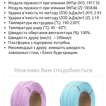
Модуль пружності при згинанні (МПа) (XY): 1917.35
Модуль пружності при згинанні (МПа) (Z): 1858.86
Ударна в'язкість по методу IZOD (кДж/м²) (XY): 2.93
Ударна в'язкість по методу IZOD (кДж/м²) (Z): 2.19
Температура екструдера (°C): 190-230℃
Температура шару (°C): 45 - 60°C
Швидкість обертання вентилятора (%): 100%
Швидкість друку (мм/с): ＜200мм/с
Платформа з підігрівом: потрібна
Рекомендації з друку: зменшіть швидкість
зовнішньої стіни, і блиск буде кращим.
Можливо Вам сподобаються