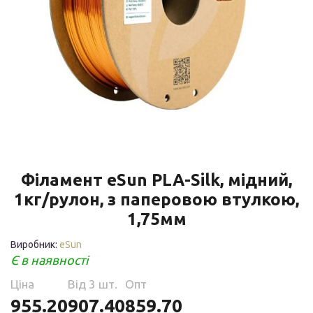
Філамент eSun PLA-Silk, мідний,
1кг/рулон, з паперовою втулкою,
1,75мм
Виробник:
eSun
Є в наявності
Ціна
Від 3 шт.
Опт
955.20
907.40
859.70