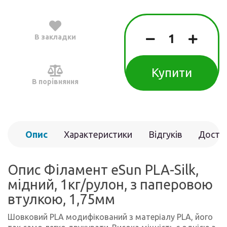
В закладки
Купити
В порівняння
Опис
Характеристики
Відгуків
Доста
(0)
Опис Філамент eSun PLA-Silk,
мідний, 1кг/рулон, з паперовою
втулкою, 1,75мм
Шовковий PLA модифікований з матеріалу PLA, його