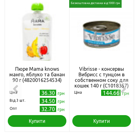
Безкоштовна доставка від 1000 грн
Пюре Mama knows
Vibrisse - консервы
манго, яблуко та банан
Вибрисс с тунцом в
90 г (4820016254534)
собственном соку для
кошек 140 г (C1018357)
36.30
144.66
Ціна
Ціна
грн
грн
34.50
Від 3 шт.
грн
32.70
Опт
грн
Купити
Купити