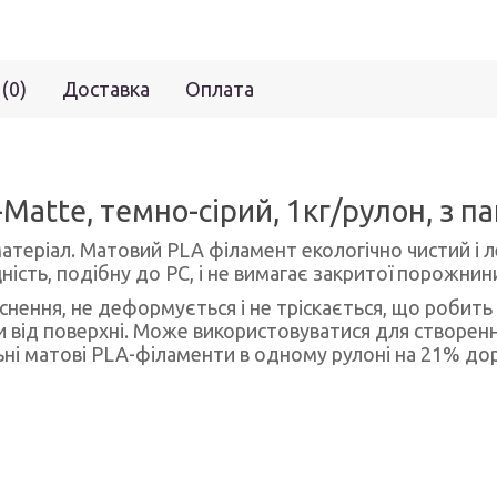
 (0)
Доставка
Оплата
Matte, темно-сірий, 1кг/рулон, з 
теріал. Матовий PLA філамент екологічно чистий і ле
ність, подібну до PC, і не вимагає закритої порожнин
нення, не деформується і не тріскається, що робить
 від поверхні. Може використовуватися для створенн
і матові PLA-філаменти в одному рулоні на 21% дор