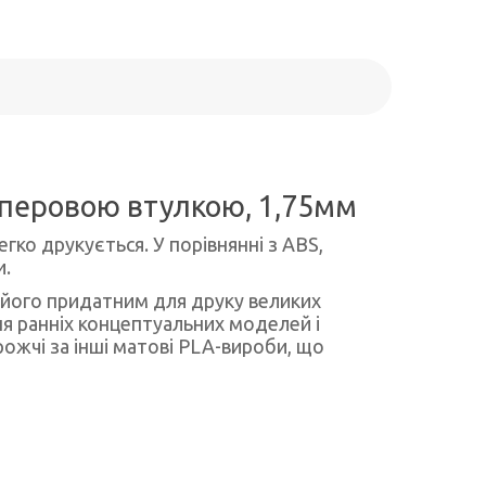
паперовою втулкою, 1,75мм
гко друкується. У порівнянні з ABS,
и.
 його придатним для друку великих
я ранніх концептуальних моделей і
ожчі за інші матові PLA-вироби, що