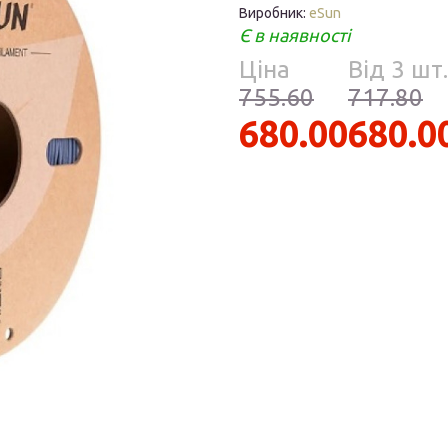
Парфумерія
Виробник:
eSun
риб
Є в наявності
Тов
Ціна
Від 3 шт.
реп
755.60
717.80
680.00
680.0
уски
я