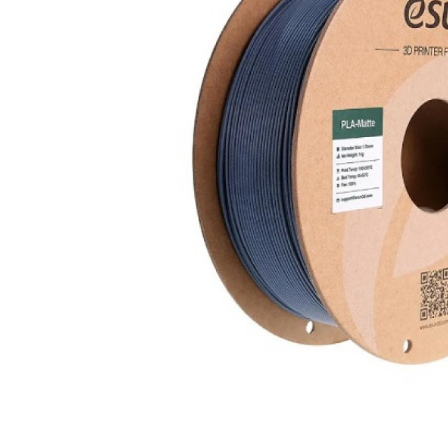
вироби
Лікери
Крупи
Вермут
Соуси
Текіла
Консервація
Слабоалкогольні
Східна кухня
напої
Снеки та зак
Харчові
інгредієнти
Рослинна олі
Борошно та
висівки
Подарункові
набори