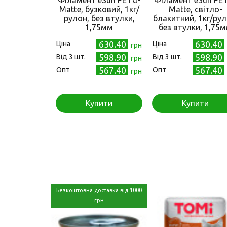
Філамент eSun PETG-
Філамент eSun PE
Matte, бузковий, 1кг/
Matte, світло-
рулон, без втулки,
блакитний, 1кг/рул
1,75мм
без втулки, 1,75
630.40
630.40
Ціна
Ціна
грн
598.90
598.90
Від 3 шт.
Від 3 шт.
грн
567.40
567.40
Опт
Опт
грн
Купити
Купити
Безкоштовна доставка від 1000
грн