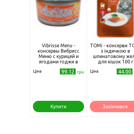
Vibrisse Menu -
TOMi - консерви T
консервы Вибрисс
з індичкою в
Меню с курицей и
шпинатовому же
ягодами годжи в
для кішок 100 г
сырном соусе 70 г
99.12
44.00
Ціна
Ціна
(C1018073)
грн
Купити
Закінчився