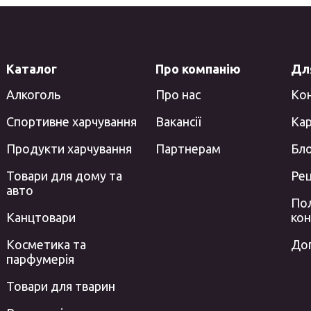
Каталог
Про компанію
Для
Алкоголь
Про нас
Ко
Спортивне харчування
Вакансії
Кар
Продукти харчування
Партнерам
Бл
Товари для дому та
Ре
авто
Пол
Канцтовари
кон
Косметика та
До
парфумерія
Товари для тварин