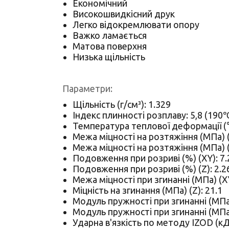
Економічний
Високошвидкісний друк
Легко відокремлювати опору
Важко ламається
Матова поверхня
Низька щільність
Параметри:
Щільність (г/см³): 1.329
Індекс плинності розплаву: 5,8 (190℃
Температура теплової деформації (°C
Межа міцності на розтяжіння (МПа) (
Межа міцності на розтяжіння (МПа) (
Подовження при розриві (%) (XY): 7.
Подовження при розриві (%) (Z): 2.2
Межа міцності при згинанні (МПа) (XY
Міцність на згинання (МПа) (Z): 21.1
Модуль пружності при згинанні (МПа)
Модуль пружності при згинанні (МПа)
Ударна в'язкість по методу IZOD (кДж