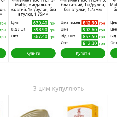
TG-
Філамент eSun PETG-
Філамент eSun PLA-HS,
Ф
Matte, мигдально-
блакитний, 1кг/рулон,
Mat
он,
жовтий, 1кг/рулон, без
без втулки, 1,75мм
б
мм
втулки, 1,75мм
630.40
812.30
Ціна
Ціна тижня
Цін
грн
грн
грн
598.90
902.60
Від 3 шт.
Ціна
Цін
грн
грн
грн
567.40
857.50
Опт
Від 3 шт.
Від
грн
грн
грн
812.30
Опт
Оп
грн
Купити
Купити
З цим купуляють