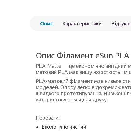
Опис
Характеристики
Відгуків
Опис Філамент eSun PLA-
PLA-Matte — це економічно вигідний ма
матовий PLA має вищу жорсткість і міц
PLA-матовий філамент має низьке стис
моделей. Опору легко відокремлювати
швидкого прототипування. Низькощільн
використовуються для друку.
Переваги:
Екологічно чистий