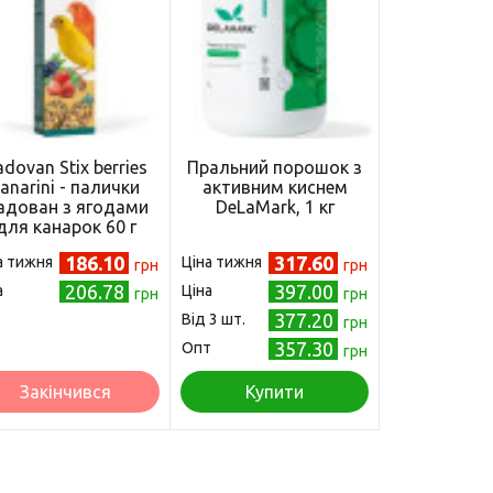
adovan Stix berries
Пральний порошок з
anarini - палички
активним киснем
адован з ягодами
DeLaMark, 1 кг
для канарок 60 г
186.10
317.60
а тижня
Ціна тижня
грн
грн
206.78
397.00
а
Ціна
грн
грн
377.20
Від 3 шт.
грн
357.30
Опт
грн
Закінчився
Купити