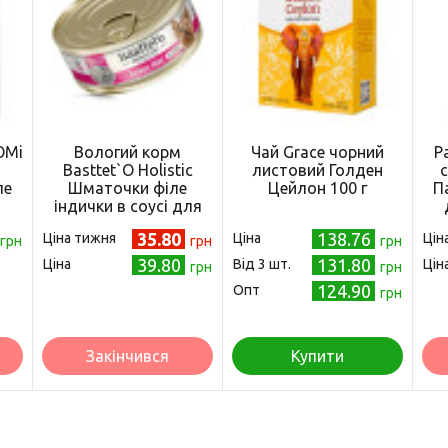
OMi
Вологий корм
Чай Grace чорний
P
Basttet`O Holistic
листовий Голден
c
ле
Шматочки філе
Цейлон 100 г
П
індички в соусі для
собак 85г
35.80
138.76
Ціна тижня
Ціна
Цін
грн
грн
грн
39.80
131.80
Ціна
Від 3 шт.
Цін
грн
грн
124.90
Опт
грн
Закінчився
Купити