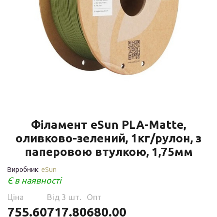
Філамент eSun PLA-Matte,
оливково-зелений, 1кг/рулон, з
паперовою втулкою, 1,75мм
Виробник:
eSun
Є в наявності
Ціна
Від 3 шт.
Опт
755.60
717.80
680.00