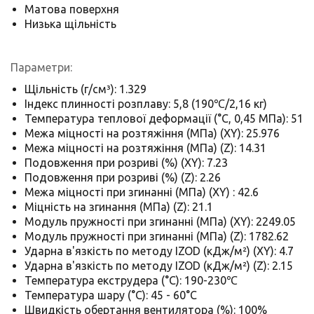
Матова поверхня
Низька щільність
Параметри:
Щільність (г/см³): 1.329
Індекс плинності розплаву: 5,8 (190℃/2,16 кг)
Температура теплової деформації (°C, 0,45 МПа): 51
Межа міцності на розтяжіння (МПа) (XY): 25.976
Межа міцності на розтяжіння (МПа) (Z): 14.31
Подовження при розриві (%) (XY): 7.23
Подовження при розриві (%) (Z): 2.26
Межа міцності при згинанні (МПа) (XY) : 42.6
Міцність на згинання (МПа) (Z): 21.1
Модуль пружності при згинанні (МПа) (XY): 2249.05
Модуль пружності при згинанні (МПа) (Z): 1782.62
Ударна в'язкість по методу IZOD (кДж/м²) (XY): 4.7
Ударна в'язкість по методу IZOD (кДж/м²) (Z): 2.15
Температура екструдера (°C): 190-230℃
Температура шару (°C): 45 - 60°C
Швидкість обертання вентилятора (%): 100%