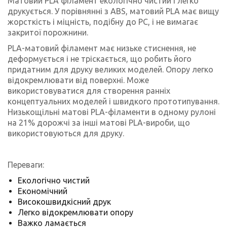
Матовий PLA філамент екологічно чистий і легко
друкується. У порівнянні з ABS, матовий PLA має вищу
жорсткість і міцність, подібну до PC, і не вимагає
закритої порожнини.
PLA-матовий філамент має низьке стиснення, не
деформується і не тріскається, що робить його
придатним для друку великих моделей. Опору легко
відокремлювати від поверхні. Може
використовуватися для створення ранніх
концептуальних моделей і швидкого прототипування.
Низькощільні матові PLA-філаменти в одному рулоні
на 21% дорожчі за інші матові PLA-вироби, що
використовуються для друку.
Переваги:
Екологічно чистий
Економічний
Високошвидкісний друк
Легко відокремлювати опору
Важко ламається