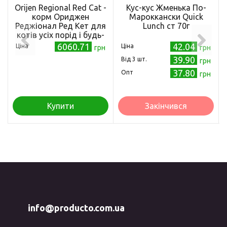
Orijen Regional Red Cat -
Кус-кус Жменька По-
корм Ориджен
Мароккански Quick
Реджіонал Ред Кет для
Lunch ст 70г
котів усіх порід і будь-
якого віку 5,4 кг
6060.71
42.04
Ціна
Ціна
грн
грн
(o28254)
39.90
Від 3 шт.
грн
37.80
Опт
грн
Купити
Закінчився
info@producto.com.ua