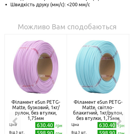
Швидкість друку (мм/с): <200 мм/с
Можливо Вам сподобаються
Філамент eSun PETG-
Філамент eSun PETG-
Matte, бузковий, 1кг/
Matte, світло-
рулон, без втулки,
блакитний, 1кг/рулон,
1,75мм
без втулки, 1,75мм
630.40
630.40
Ціна
Ціна
грн
грн
598.90
598.90
Від 3 шт.
Від 3 шт.
грн
грн