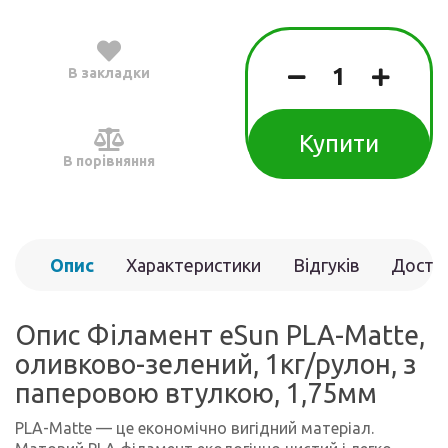
В закладки
Купити
В порівняння
Опис
Характеристики
Відгуків
Доста
(0)
Опис Філамент eSun PLA-Matte,
оливково-зелений, 1кг/рулон, з
паперовою втулкою, 1,75мм
PLA-Matte — це економічно вигідний матеріал.