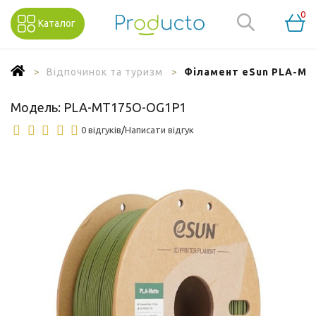
0
Каталог
Відпочинок та туризм
Філамент eSun PLA-Mat
Модель:
PLA-MT175O-OG1P1
0 відгуків
/
Написати відгук