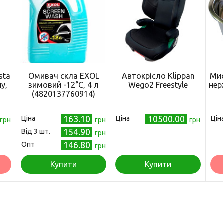
sta
Омивач скла EXOL
Автокрісло Klippan
Мис
у,
зимовий -12°С, 4 л
Wego2 Freestyle
нер
(4820137760914)
163.10
10500.00
Ціна
Ціна
Цін
грн
грн
грн
154.90
Від 3 шт.
грн
146.80
Опт
грн
Купити
Купити