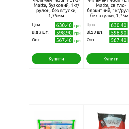
Філамент eSun PETG-
Філамент eSun PE
Matte, бузковий, 1кг/
Matte, світло-
рулон, без втулки,
блакитний, 1кг/рул
1,75мм
без втулки, 1,75
630.40
630.40
Ціна
Ціна
грн
598.90
598.90
Від 3 шт.
Від 3 шт.
грн
567.40
567.40
Опт
Опт
грн
Купити
Купити