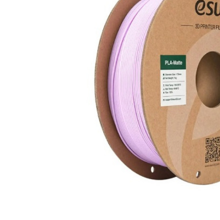
вироби
Лікери
Крупи
Вермут
Соуси
Текіла
Консервація
Слабоалкогольні
Східна кухня
напої
Снеки та зак
Харчові
інгредієнти
Рослинна олі
Борошно та
висівки
Подарункові
набори