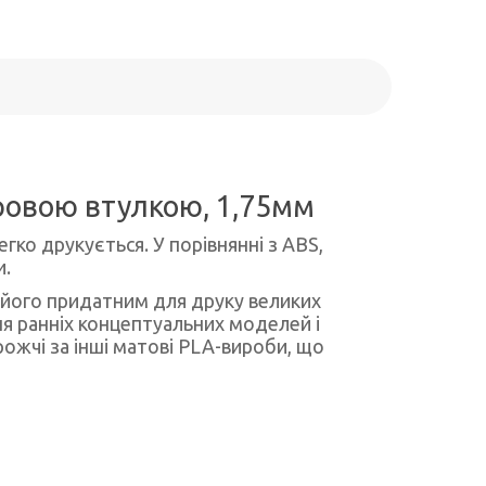
еровою втулкою, 1,75мм
гко друкується. У порівнянні з ABS,
и.
 його придатним для друку великих
я ранніх концептуальних моделей і
ожчі за інші матові PLA-вироби, що