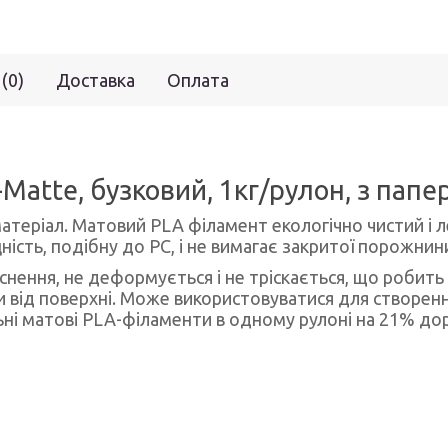
 (0)
Доставка
Оплата
Matte, бузковий, 1кг/рулон, з пап
теріал. Матовий PLA філамент екологічно чистий і ле
ність, подібну до PC, і не вимагає закритої порожнин
нення, не деформується і не тріскається, що робить
 від поверхні. Може використовуватися для створенн
і матові PLA-філаменти в одному рулоні на 21% дор