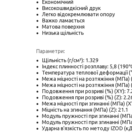
Економічний
Високошвидкісний друк
Легко відокремлювати опору
Важко ламається
Матова поверхня
Низька щільність
Параметри:
Щільність (г/см³): 1.329
Індекс плинності розплаву: 5,8 (190℃
Температура теплової деформації (°C
Межа міцності на розтяжіння (МПа) (
Межа міцності на розтяжіння (МПа) (
Подовження при розриві (%) (XY): 7.
Подовження при розриві (%) (Z): 2.2
Межа міцності при згинанні (МПа) (XY
Міцність на згинання (МПа) (Z): 21.1
Модуль пружності при згинанні (МПа)
Модуль пружності при згинанні (МПа)
Ударна в'язкість по методу IZOD (кДж