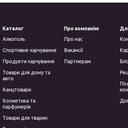
Каталог
Про компанію
Для
Алкоголь
Про нас
Ко
Спортивне харчування
Вакансії
Кар
Продукти харчування
Партнерам
Бл
Товари для дому та
Ре
авто
Пол
Канцтовари
кон
Косметика та
До
парфумерія
Товари для тварин