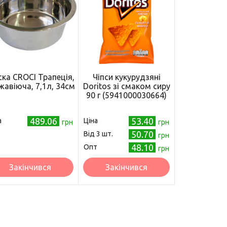
ка CROCI Трапеція,
Чіпси кукурудзяні
жавіюча, 7,1л, 34см
Doritos зі смаком сиру
90 г (5941000030664)
489.06
53.40
а
Ціна
грн
грн
50.70
Від 3 шт.
грн
48.10
Опт
грн
Закінчився
Закінчився