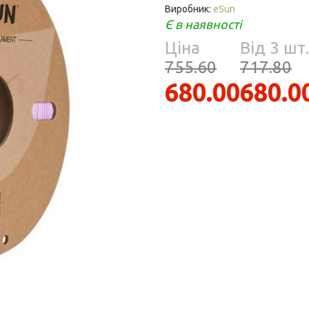
Парфумерія
Виробник:
eSun
риб
Є в наявності
Тов
Ціна
Від 3 шт.
реп
755.60
717.80
680.00
680.0
уски
я