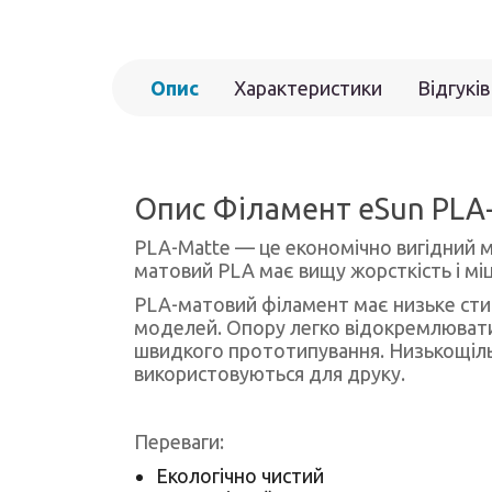
Опис
Характеристики
Відгуків
Опис Філамент eSun PLA-
PLA-Matte — це економічно вигідний ма
матовий PLA має вищу жорсткість і міц
PLA-матовий філамент має низьке стис
моделей. Опору легко відокремлювати
швидкого прототипування. Низькощільн
використовуються для друку.
Переваги:
Екологічно чистий