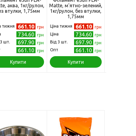
іламент eSun PLA-
Філамент eSun PLA-
Філамент e
te, аква, 1кг/рулон,
Matte, м'ятно-зелений,
Matte, з
ез втулки, 1,75мм
1кг/рулон, без втулки,
моранді, 1
1,75мм
без втулки
661.10
661.10
а тижня
Ціна тижня
Ціна тижня
грн
грн
734.60
734.60
а
Ціна
Ціна
грн
грн
697.90
697.90
 3 шт.
Від 3 шт.
Від 3 шт.
грн
грн
661.10
661.10
т
Опт
Опт
грн
грн
Купити
Купити
Куп