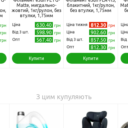
TG-
Філамент eSun PETG-
Філамент eSun PLA-HS,
Ф
Matte, мигдально-
блакитний, 1кг/рулон,
Mat
он,
жовтий, 1кг/рулон, без
без втулки, 1,75мм
б
мм
втулки, 1,75мм
630.40
812.30
Ціна
Ціна тижня
Цін
грн
грн
грн
598.90
902.60
Від 3 шт.
Ціна
Цін
грн
грн
грн
567.40
857.50
Опт
Від 3 шт.
Від
грн
грн
грн
812.30
Опт
Оп
грн
Купити
Купити
З цим купуляють