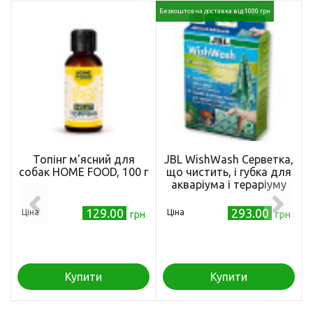
Безкоштовна доставка від 1000 грн
Топінг м'ясний для
JBL WishWash Серветка,
собак HOME FOOD, 100 г
що чистить, і губка для
акваріума і тераріуму
129.00
293.00
Ціна
Ціна
грн
грн
Купити
Купити