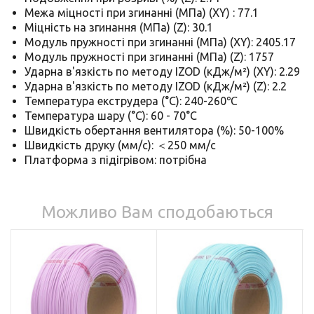
Межа міцності при згинанні (МПа) (XY) : 77.1
Міцність на згинання (МПа) (Z): 30.1
Модуль пружності при згинанні (МПа) (XY): 2405.17
Модуль пружності при згинанні (МПа) (Z): 1757
Ударна в'язкість по методу IZOD (кДж/м²) (XY): 2.29
Ударна в'язкість по методу IZOD (кДж/м²) (Z): 2.2
Температура екструдера (°C): 240-260℃
Температура шару (°C): 60 - 70°C
Швидкість обертання вентилятора (%): 50-100%
Швидкість друку (мм/с): ＜250 мм/с
Платформа з підігрівом: потрібна
Можливо Вам сподобаються