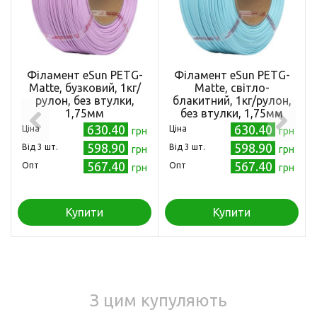
Філамент eSun PETG-
Філамент eSun PETG-
Matte, бузковий, 1кг/
Matte, світло-
рулон, без втулки,
блакитний, 1кг/рулон,
1,75мм
без втулки, 1,75мм
630.40
630.40
Ціна
Ціна
грн
грн
598.90
598.90
Від 3 шт.
Від 3 шт.
грн
грн
567.40
567.40
Опт
Опт
грн
грн
Купити
Купити
З цим купуляють