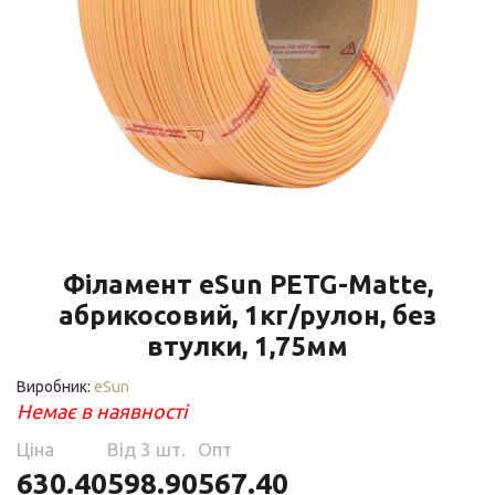
Філамент eSun PETG-Matte,
абрикосовий, 1кг/рулон, без
втулки, 1,75мм
Виробник:
eSun
Немає в наявності
Ціна
Від 3 шт.
Опт
630.40
598.90
567.40