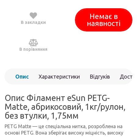
Немає в
наявності
В закладки
В порівняння
Опис
Характеристики
Відгуків
Доста
(0)
Опис Філамент eSun PETG-
Matte, абрикосовий, 1кг/рулон,
без втулки, 1,75мм
PETG Matte — це спеціальна нитка, розроблена на
основі PETG. Вона зберігає високу міцність, високу