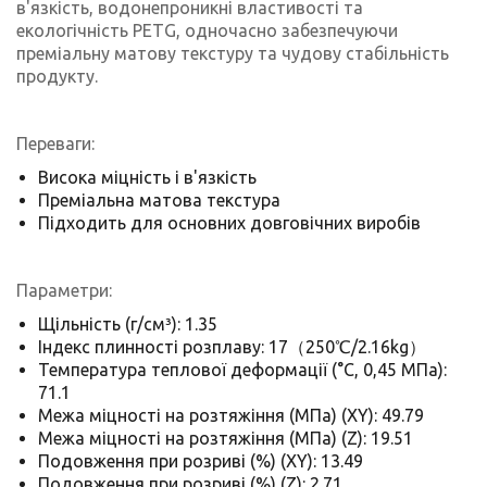
в'язкість, водонепроникні властивості та
екологічність PETG, одночасно забезпечуючи
преміальну матову текстуру та чудову стабільність
продукту.
Переваги:
Висока міцність і в'язкість
Преміальна матова текстура
Підходить для основних довговічних виробів
Параметри:
Щільність (г/см³): 1.35
Індекс плинності розплаву: 17（250℃/2.16kg）
Температура теплової деформації (°C, 0,45 МПа):
71.1
Межа міцності на розтяжіння (МПа) (XY): 49.79
Межа міцності на розтяжіння (МПа) (Z): 19.51
Подовження при розриві (%) (XY): 13.49
Подовження при розриві (%) (Z): 2.71