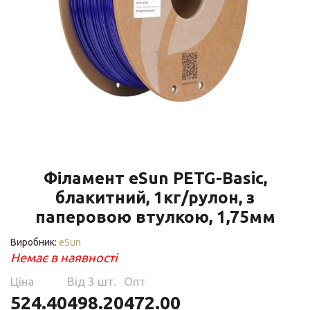
Філамент eSun PETG-Basic,
блакитний, 1кг/рулон, з
паперовою втулкою, 1,75мм
Виробник:
eSun
Немає в наявності
Ціна
Від 3 шт.
Опт
524.40
498.20
472.00