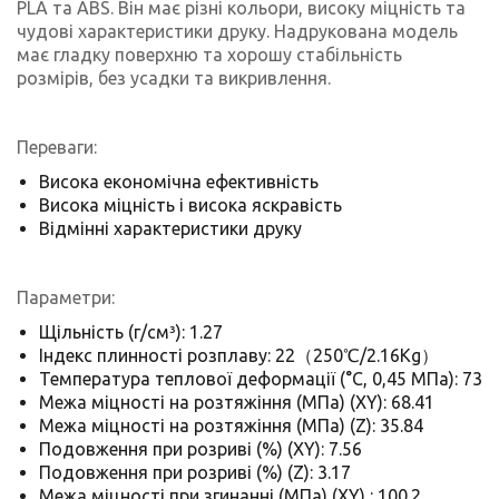
PLA та ABS. Він має різні кольори, високу міцність та
чудові характеристики друку. Надрукована модель
має гладку поверхню та хорошу стабільність
розмірів, без усадки та викривлення.
Переваги:
Висока економічна ефективність
Висока міцність і висока яскравість
Відмінні характеристики друку
Параметри:
Щільність (г/см³): 1.27
Індекс плинності розплаву: 22（250℃/2.16Kg）
Температура теплової деформації (°C, 0,45 МПа): 73
Межа міцності на розтяжіння (МПа) (XY): 68.41
Межа міцності на розтяжіння (МПа) (Z): 35.84
Подовження при розриві (%) (XY): 7.56
Подовження при розриві (%) (Z): 3.17
Межа міцності при згинанні (МПа) (XY) : 100.2