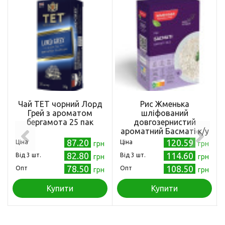
Чай ТЕТ чорний Лорд
Рис Жменька
Грей з ароматом
шліфований
бергамота 25 пак
довгозернистий
ароматний Басматі к/у
4х100г
87.20
120.59
Ціна
Ціна
грн
грн
82.80
114.60
Від 3 шт.
Від 3 шт.
грн
грн
78.50
108.50
Опт
Опт
грн
грн
Купити
Купити