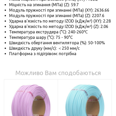
Міцність на згинання (МПа) (Z): 59.7
Модуль пружності при згинанні (МПа) (XY): 2636.66
Модуль пружності при згинанні (МПа) (Z): 2207.6
Ударна в'язкість по методу IZOD (кДж/м²) (XY): 2.28
Ударна в'язкість по методу IZOD (кДж/м²) (Z): 2.06
Температура екструдера (°C): 240-260℃
Температура шару (°C): 75 - 90°C
Швидкість обертання вентилятора (%): 50-100%
Швидкість друку (мм/с): ＜250 мм/с
Платформа з підігрівом: потрібна
Можливо Вам сподобаються