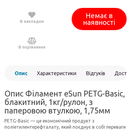
Немає в
наявності
В закладки
В порівняння
Опис
Характеристики
Відгуків
Доста
(0)
Опис Філамент eSun PETG-Basic,
блакитний, 1кг/рулон, з
паперовою втулкою, 1,75мм
PETG-Basic — це економічний продукт з
поліетилентерефталату, який поєднує в собі переваги