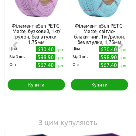
Філамент eSun PETG-
Філамент eSun PETG-
Matte, бузковий, 1кг/
Matte, світло-
рулон, без втулки,
блакитний, 1кг/рулон,
1,75мм
без втулки, 1,75мм
630.40
630.40
Ціна
Ціна
грн
грн
598.90
598.90
Від 3 шт.
Від 3 шт.
грн
грн
567.40
567.40
Опт
Опт
грн
грн
Купити
Купити
З цим купуляють