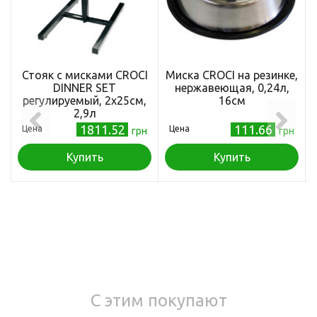
Стояк с мисками CROCI
Миска CROCI на резинке,
DINNER SET
нержавеющая, 0,24л,
регулируемый, 2х25см,
16см
2,9л
1811.52
111.66
Цена
Цена
грн
грн
Купить
Купить
С этим покупают