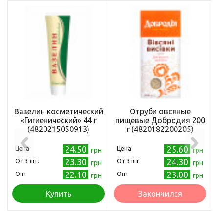
Вазелин косметический
Отруби овсяные
«Гигиенический» 44 г
пищевые Добродия 200
(4820215050913)
г (4820182200205)
24.50
25.60
Цена
Цена
грн
грн
23.30
24.30
Oт 3 шт.
Oт 3 шт.
грн
грн
22.10
23.00
Опт
Опт
грн
грн
Купить
Закончился