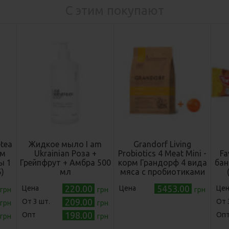
С этим покупают
tea
Жидкое мыло I am
Grandorf Living
ом
Ukrainian Роза +
Probiotics 4 Meat Mini -
Fa
ы 1
Грейпфрут + Амбра 500
корм Грандорф 4 вида
бан
)
мл
мяса с пробиотиками
для собак малых
220.00
5453.00
Цена
Цена
Цен
грн
грн
пород 8 кг (93708)
грн
209.00
Oт 3 шт.
Oт 
грн
грн
198.00
Опт
Оп
грн
грн