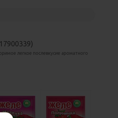
217900339)
торимое легкое послевкусие ароматного