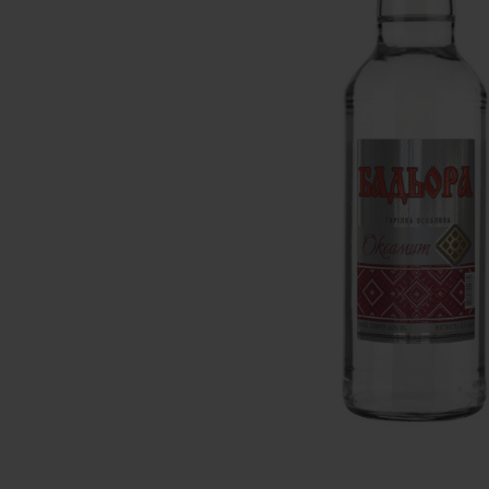
батончики
изделия
Ликеры
Крупы
Вермут
Соусы
Текила
Консервац
Слабоалкогольные
Восточная к
напитки
Снеки и зак
Пищевые
ингредиент
Растительн
масло
Мука и отр
Подарочны
наборы