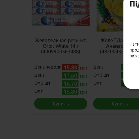
Пі
Жевательная резинка
Желе "Ласочка"
Нати
Orbit White 14 г
Ананас 90 г
прод
(4009900363488)
(4820043250226
зв’я
15.80
21.50
Цена недели
Цена
грн
17.60
20.40
Цена
Oт 3 шт.
грн
16.70
19.40
Oт 3 шт.
Опт
грн
15.80
Опт
грн
Купить
Купить