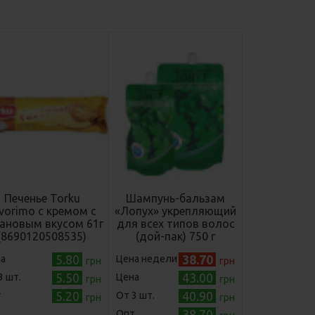
Печенье Torku
Шампунь-бальзам
vorimo с кремом с
«Лопух» укрепляющий
ановым вкусом 61г
для всех типов волос
(8690120508535)
(дой-пак) 750 г
(4820058763544)
5.80
38.70
а
Цена недели
грн
грн
5.50
43.00
3 шт.
Цена
грн
грн
5.20
40.90
т
Oт 3 шт.
грн
грн
38.70
Опт