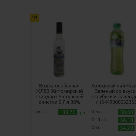
18+
Водка особенная
Холодный чай Fuze
ЖЛВЗ Житомирский
Зеленый со вкус
стандарт 5 ступеней
голубики и лаванд
очистки 0.7 л 38%
л (5449000032355
(4820001623895)
138.70
38.00
Цена
Цена
грн
36.10
Oт 3 шт.
34.20
Опт