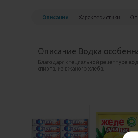
Описание
Характеристики
От
Описание Водка особенна
Благодаря специальной рецептуре вод
спирта, из ржаного хлеба.