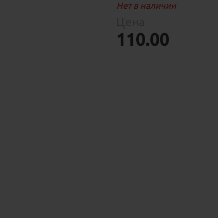
Средства
Нет в наличии
Фломастеры
То
гигиены
ры
Цена
То
110.00
ре
ия
ухня
уски
ы
ое
уби
е