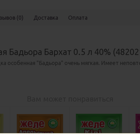
зывов (0)
Доставка
Оплата
я Бадьора Бархат 0.5 л 40% (4820
ка особенная "Бадьора" очень мягкая. Имеет непов
Вам может понравиться