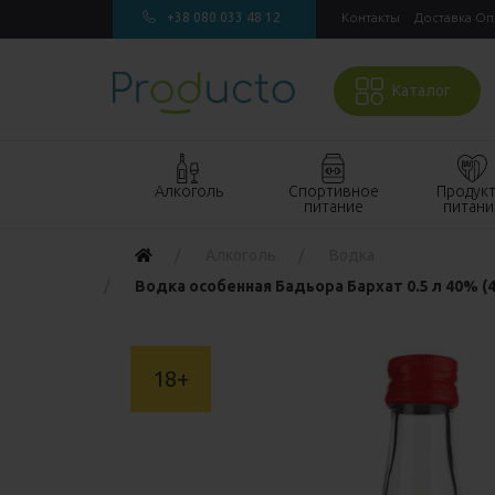
+38 080 033 48 12
Контакты
Доставка Оп
Каталог
Алкоголь
Спортивное
Продук
питание
питани
Акции алкоголь
Акции
Акции прод
Алкоголь
Водка
спортивное
питания
Виски
Водка особенная Бадьора Бархат 0.5 л 40% (
питание
Кондитерск
Джин
Бады и
изделия
витамины для
Водка
Напитки
спорта
18+
Коньяк и бренди
Продукты
Гейнеры
быстрого
Вино
Протеин
приготовле
Игристое вино
Протеиновые
Макаронны
Ром