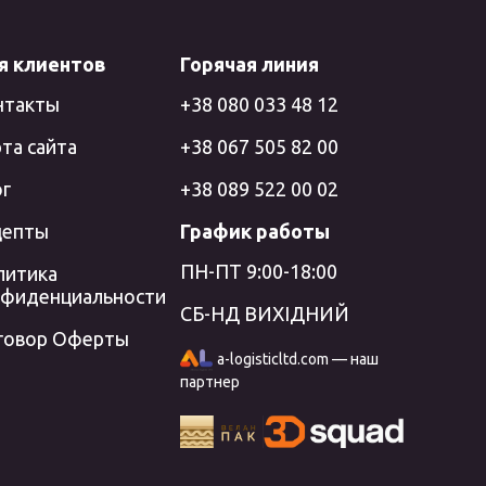
я клиентов
Горячая линия
нтакты
+38 080 033 48 12
та сайта
+38 067 505 82 00
ог
+38 089 522 00 02
цепты
График работы
ПН-ПТ 9:00-18:00
литика
нфиденциальности
СБ-НД ВИХІДНИЙ
говор Оферты
a-logisticltd.com — наш
партнер