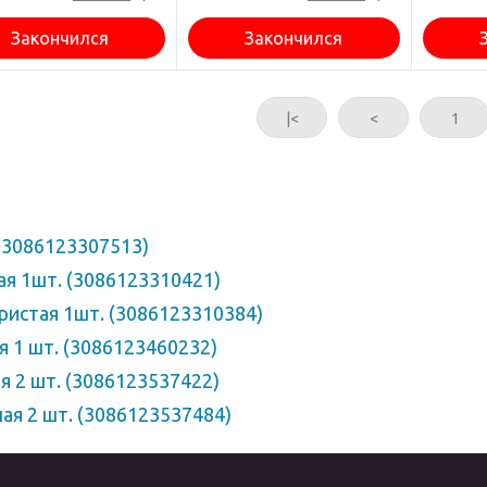
Закончился
Закончился
|<
<
1
 (3086123307513)
бая 1шт. (3086123310421)
бристая 1шт. (3086123310384)
яя 1 шт. (3086123460232)
яя 2 шт. (3086123537422)
ная 2 шт. (3086123537484)