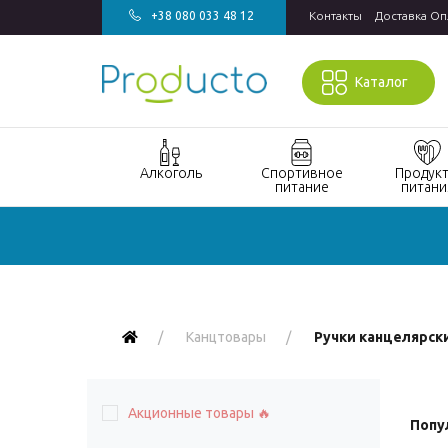
+38 080 033 48 12
Контакты
Доставка Оп
Каталог
Алкоголь
Спортивное
Продук
питание
питани
Акции алкоголь
Акции
Акции прод
спортивное
питания
Виски
питание
Кондитерск
Джин
Бады и
изделия
витамины для
Водка
Напитки
спорта
Канцтовары
Ручки канцелярск
Коньяк и бренди
Продукты
Гейнеры
быстрого
Вино
Протеин
приготовле
Акционные товары 🔥
Игристое вино
Попу
Протеиновые
Макаронны
Ром