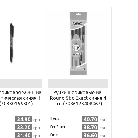
наборы детские
вары для
бок
Сладости
детские
вары для
птилий
Товары для
детской гигиены
Товары для
прогулки и
путешествия
ариковая SOFT BIC
Ручки шариковые BIC
тическая синяя 1
Round Stic Exact синие 4
 (70330166301)
шт. (3086123408067)
34.90
40.70
Цена
грн
грн
33.20
38.70
.
Oт 3 шт.
грн
грн
31.40
36.60
Опт
грн
грн