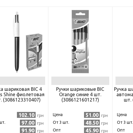
Средства
Фломастеры
То
гигиены
ры
То
ре
ия
ухня
уски
ы
ое
ка шариковая BIC 4
Ручки шариковые BIC
Ручка ш
уби
rs Shine фиолетовая
Orange синие 4 шт.
автома
е
. (3086123310407)
(3086121601217)
шт.
102.10
51.00
Цена
Цена
грн
грн
97.00
48.50
шт.
Oт 3 шт.
Oт 3 шт
грн
грн
91.90
45.90
Опт
Опт
грн
грн