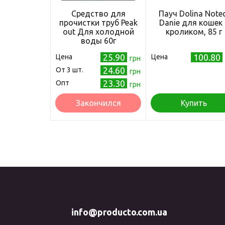
Средство для
Пауч Dolina Notec
прочистки труб Peak
Danie для кошек 
out Для холодной
кроликом, 85 г
воды 60г
(5201137050134)
25.90
100.80
Цена
Цена
грн
24.60
Oт 3 шт.
грн
23.30
Опт
грн
Закончился
Купить
info@producto.com.ua