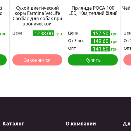
i
Сухой диетический
Гірлянда РОСА 100
Чай
с
корм Farmina VetLife
LED, 10м,теплий білий
Cardiac для собак при
хронической
сердечной
1238.00
157.50
Цена
Цена
Цен
грн
недостаточности, с
грн
грн
полбой и курицей, 2 кг
149.60
Oт 3 шт.
Oт 
грн
141.80
Опт
Оп
грн
Закончился
Купить
Каталог
О компании
Дл