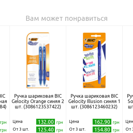
Вам может понравиться
BIC
Ручка шариковая BIC
Ручка шариковая BIC
Ру
рная
Gelocity Orange синяя 2
Gelocity Illusion синяя 1
So
84)
шт. (3086123537422)
шт. (3086123460232)
шт
132.00
162.90
Цена
Цена
Цен
грн
грн
грн
125.40
154.80
Oт 3 шт.
Oт 3 шт.
Oт 
грн
грн
грн