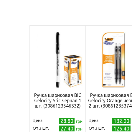
Ручка шариковая BIC
Ручка шариковая 
Gelocity Stic черная 1
Gelocity Orange че
шт. (3086123546332)
2 шт. (30861235374
28.80
132.00
Цена
Цена
грн
27.40
125.40
Oт 3 шт.
Oт 3 шт.
грн