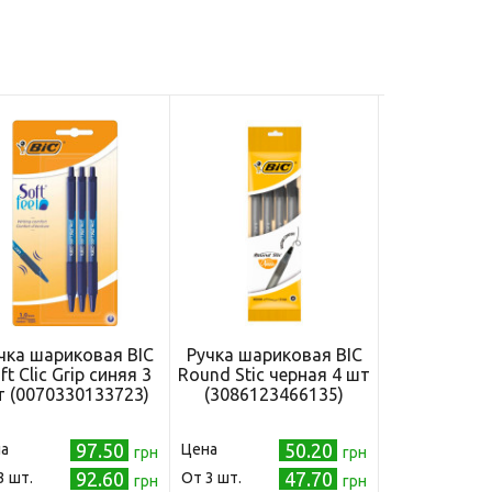
чка шариковая BIC
Ручка шариковая BIC
Ручка шари
ft Clic Grip синяя 3
Round Stic черная 4 шт
Round Stic 
 (0070330133723)
(3086123466135)
6+2
(3086123
97.50
50.20
а
Цена
Цена
грн
грн
92.60
47.70
3 шт.
Oт 3 шт.
Oт 3 шт.
грн
грн