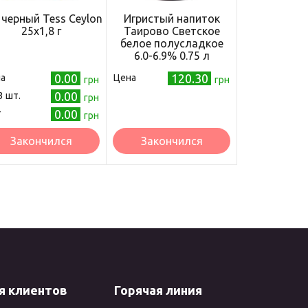
 черный Tess Ceylon
Игристый напиток
25х1,8 г
Таирово Светское
белое полусладкое
6.0-6.9% 0.75 л
(4820183570758)
0.00
120.30
а
Цена
грн
грн
0.00
3 шт.
грн
0.00
т
грн
Закончился
Закончился
я клиентов
Горячая линия