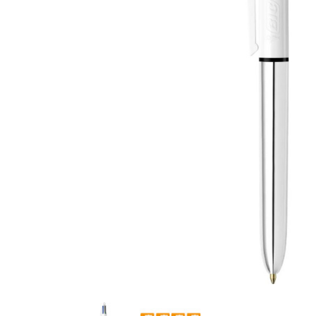
батончики
изделия
Ликеры
Крупы
Вермут
Соусы
Текила
Консервац
Слабоалкогольные
Восточная к
напитки
Снеки и зак
Пищевые
ингредиент
Растительн
масло
Мука и отр
Подарочны
наборы