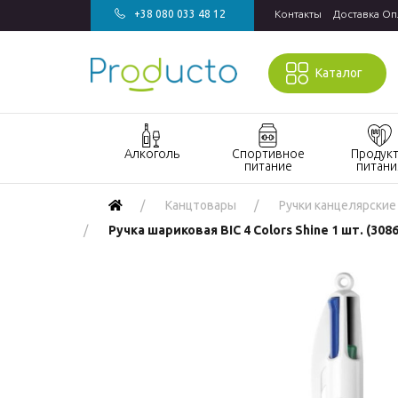
+38 080 033 48 12
Контакты
Доставка Оп
Каталог
Алкоголь
Спортивное
Продук
питание
питани
Акции алкоголь
Акции
Акции прод
Канцтовары
Ручки канцелярские
спортивное
питания
Виски
Ручка шариковая BIC 4 Colors Shine 1 шт. (308
питание
Кондитерск
Джин
Бады и
изделия
витамины для
Водка
Напитки
спорта
Коньяк и бренди
Продукты
Гейнеры
быстрого
Вино
Протеин
приготовле
Игристое вино
Протеиновые
Макаронны
Ром