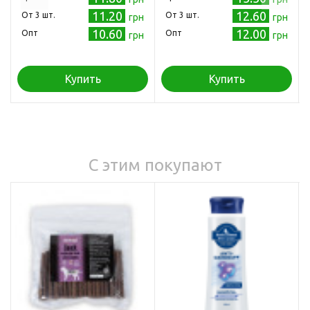
11.20
12.60
Oт 3 шт.
Oт 3 шт.
грн
грн
10.60
12.00
Опт
Опт
грн
грн
Купить
Купить
С этим покупают