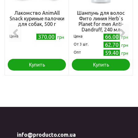
Лакомство AnimAll
Шампунь для волос
Snack куриные палочки
Фито линия Herb`s
для собак, 500 г
Planet for mеn Anti-
Dandruff, 240 мл
(4823001600392)
370.00
66.00
Цена
Цена
грн
грн
62.70
Oт 3 шт.
грн
59.40
Опт
грн
Купить
Купить
info@producto.com.ua