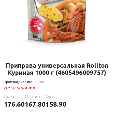
Приправа универсальная Rollton
Куриная 1000 г (4605496009757)
Производитель:
Rollton
Нет в наличии
Цена
Oт 3 шт.
Опт
176.60
167.80
158.90