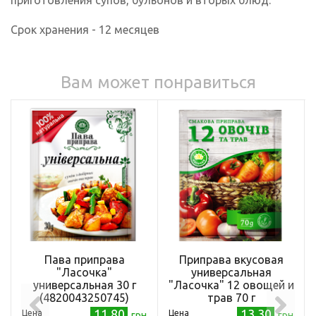
Срок хранения - 12 месяцев
Вам может понравиться
Пава приправа
Приправа вкусовая
"Ласочка"
универсальная
универсальная 30 г
"Ласочка" 12 овощей и
(4820043250745)
трав 70 г
(4820043251933)
11.80
13.30
Цена
Цена
грн
грн