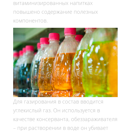
витаминизированных напитках
повышено содержание полезных
компонентов.
Для газирования в состав вводится
углекислый газ. Он используется в
качестве консерванта, обеззараживателя
– при растворении в воде он убивает