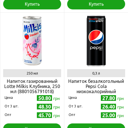
Купить
Купить
250 мл
0,3 л
Напиток газированный
Напиток безалкогольный
Lotte Milkis Клубника, 250
Pepsi Cola
мл (8801056791018)
низкокалорийный
газированный, ж/б, 0,3 л
50.80
27.80
Цена
Цена
грн
грн
(4823063112666)
48.30
26.40
Oт 3 шт.
Oт 3 шт.
грн
грн
45.70
25.00
Опт
Опт
грн
грн