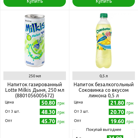
Купить
Купить
250 мл
0,5 л
Напиток газированный
Напиток безалкогольный
Lotte Milkis Дыня, 250 мл
Соковинка со вкусом
(8801056005672)
лимона 0,5 л
(4820051240783)
50.80
21.80
Цена
Цена
грн
грн
48.30
20.70
Oт 3 шт.
Oт 3 шт.
грн
грн
45.70
19.60
Опт
Опт
грн
грн
Покупай выгоднее