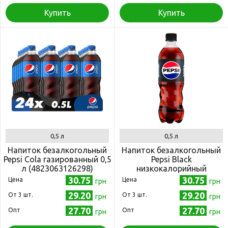
Купить
Купить
0,5 л
0,5 л
Напиток безалкогольный
Напиток безалкогольный
Pepsi Cola газированный 0,5
Pepsi Black
л (4823063126298)
низкокалорийный
газированный 0,5 л
30.75
30.75
Цена
Цена
грн
грн
(4823063112673)
29.20
29.20
Oт 3 шт.
Oт 3 шт.
грн
грн
27.70
27.70
Опт
Опт
грн
грн