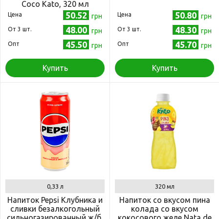
Coco Kato, 320 мл
50.52
50.80
Цена
Цена
грн
грн
48.00
48.30
Oт 3 шт.
Oт 3 шт.
грн
грн
45.50
45.70
Опт
Опт
грн
грн
Купить
Купить
0,33 л
320 мл
Напиток Pepsi Клубника и
Напиток со вкусом пина
сливки безалкогольный
колада со вкусом
сильногазированный ж/б,
кокосового желе Nata de