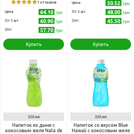
1 отзывов
50.52
Цена
грн
64.10
48.00
Цена
Oт 3 шт.
грн
грн
60.90
45.50
Oт 3 шт.
Опт
грн
грн
57.70
Опт
грн
Купить
Купить
320 мл
320 мл
Напиток из дыни с
Напиток со вкусом Blue
кокосовым желе Nata de
Hawaii с кокосовым желе