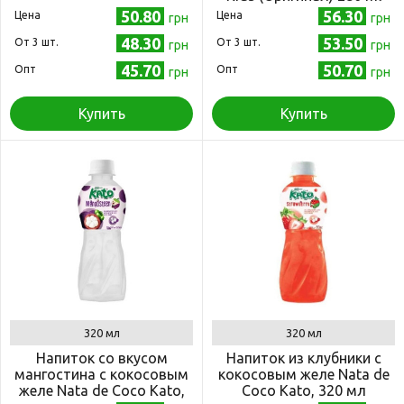
50.80
56.30
Цена
Цена
грн
грн
48.30
53.50
Oт 3 шт.
Oт 3 шт.
грн
грн
45.70
50.70
Опт
Опт
грн
грн
Купить
Купить
320 мл
320 мл
Напиток со вкусом
Напиток из клубники с
мангостина с кокосовым
кокосовым желе Nata de
желе Nata de Coco Kato,
Coco Kato, 320 мл