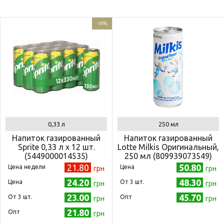
-10%
0,33 л
250 мл
Напиток газированный
Напиток газированный
Sprite 0,33 л x 12 шт.
Lotte Milkis Оригинальный,
(5449000014535)
250 мл (809939073549)
21.80
50.80
Цена недели
Цена
грн
грн
24.20
48.30
Цена
Oт 3 шт.
грн
грн
23.00
45.70
Oт 3 шт.
Опт
грн
грн
21.80
Опт
грн