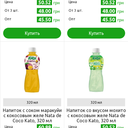
320 мл
50.52
50.52
Цена
Цена
грн
грн
48.00
48.00
Oт 3 шт.
Oт 3 шт.
грн
грн
45.50
45.50
Опт
Опт
грн
грн
Купить
Купить
320 мл
320 мл
Напиток с соком маракуйи
Напиток со вкусом мохито
с кокосовым желе Nata de
с кокосовым желе Nata de
Coco Kato, 320 мл
Coco Kato, 320 мл
60.88
50.52
Цена
Цена
грн
грн