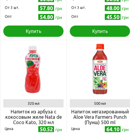
57.80
48.00
Oт 3 шт.
Oт 3 шт.
грн
грн
54.80
45.50
Опт
Опт
грн
грн
Купить
Купить
320 мл
500 мл
Напиток из арбуза с
Напиток негазированный
кокосовым желе Nata de
Aloe Vera Farmers Punch
Coco Kato, 320 мл
(Пунш) 500 ml
50.52
64.10
Цена
Цена
грн
грн