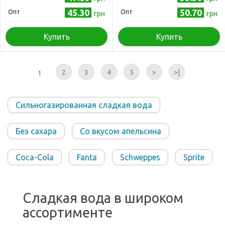
45.30
50.70
Опт
Опт
грн
грн
Купить
Купить
2
3
4
5
>
>|
1
Сильногазированная сладкая вода
Без сахара
Cо вкусом апельсина
Coca-Cola
Fanta
Schweppes
Sprite
Сладкая вода в широком
ассортименте