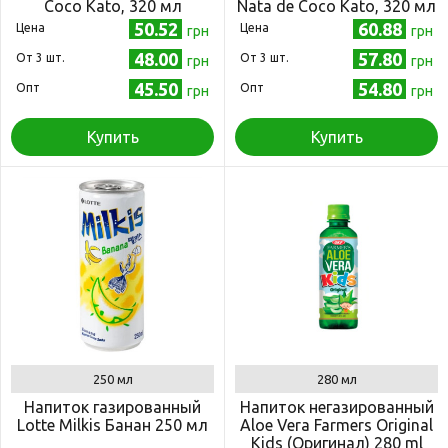
Coco Kato, 320 мл
Nata de Coco Kato, 320 мл
50.52
60.88
Цена
Цена
грн
грн
48.00
57.80
Oт 3 шт.
Oт 3 шт.
грн
грн
45.50
54.80
Опт
Опт
грн
грн
Купить
Купить
250 мл
280 мл
Напиток газированный
Напиток негазированный
Lotte Milkis Банан 250 мл
Aloe Vera Farmers Original
Kids (Оригинал) 280 ml