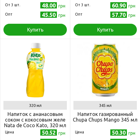
48.00
60.90
Oт 3 шт.
Oт 3 шт.
грн
грн
45.50
57.70
Опт
Опт
грн
грн
Купить
Купить
320 мл
345 мл
Напиток с ананасовым
Напиток газированный
соком с кокосовым желе
Chupa Chups Mango 345 мл
Nata de Coco Kato, 320 мл
50.52
50.30
Цена
Цена
грн
грн