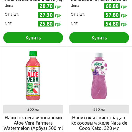
330 мл
Coco Kato, 320 мл
28.70
60.88
Цена
Цена
грн
грн
27.30
57.80
Oт 3 шт.
Oт 3 шт.
грн
грн
25.80
54.80
Опт
Опт
грн
грн
Купить
Купить
500 мл
320 мл
Напиток негазированный
Напиток из винограда с
Aloe Vera Farmers
кокосовым желе Nata de
Watermelon (Арбуз) 500 ml
Coco Kato, 320 мл