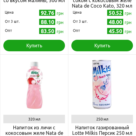
со вкусом малины, 500 мл
соком с кокосовым желе
Nata de Coco Kato, 320 мл
92.76
50.52
Цена
Цена
грн
грн
88.10
48.00
Oт 3 шт.
Oт 3 шт.
грн
грн
83.50
45.50
Опт
Опт
грн
грн
Купить
Купить
320 мл
250 мл
Напиток из личи с
Напиток газированный
кокосовым желе Nata de
Lotte Milkis Персик 250 мл