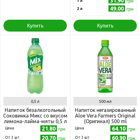
31.90
1 л
грн
49.00
2 л
грн
Купить
Купить
0,5 л
500 мл
Напиток безалкогольный
Напиток негазированный
Соковинка Микс со вкусом
Aloe Vera Farmers Original
лимона-лайма-мяты 0,5 л
(Оригинал) 500 ml
(4820051240806)
21.80
64.10
Цена
Цена
грн
грн
20.70
60.90
Oт 3 шт.
Oт 3 шт.
грн
грн