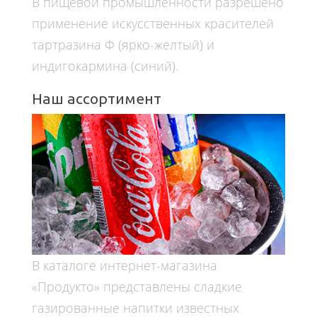
В пищевой промышленности разрешено
применение искусственных красителей
тартразина Ф (ярко-желтый) и
индигокармина (синий).
Наш ассортимент
В каталоге интернет-магазина
«Продукто» представлены сладкие
газированные напитки известных