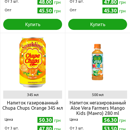
48.00
47.80
Oт 3 шт.
Oт 3 шт.
грн
грн
45.50
45.30
Опт
Опт
грн
грн
Купить
Купить
345 мл
500 мл
Напиток газированный
Напиток негазированный
Chupa Chups Orange 345 мл
Aloe Vera Farmers Mango
Kids (Манго) 280 ml
50.30
56.30
Цена
Цена
грн
грн
47.80
53.50
Oт 3 шт.
Oт 3 шт.
грн
грн