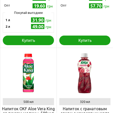
19.60
57.70
Опт
Опт
грн
грн
Покупай выгоднее
31.90
1 л
грн
49.00
2 л
грн
Купить
Купить
500 мл
320 мл
Напиток OKF Aloe Vera King
Напиток с гранатовым