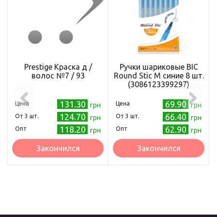
Prestige Краска д /
Ручки шариковые BIC
волос №7 / 93
Round Stic M синие 8 шт.
(3086123399297)
131.30
69.90
Цена
Цена
грн
грн
124.70
66.40
Oт 3 шт.
Oт 3 шт.
грн
грн
118.20
62.90
Опт
Опт
грн
грн
Закончился
Закончился