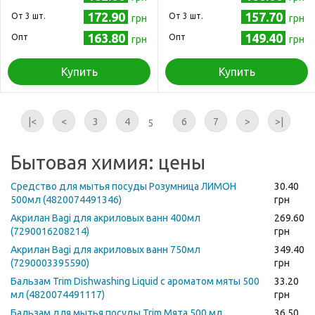
172.90
157.70
Oт 3 шт.
Oт 3 шт.
грн
грн
163.80
149.40
Опт
Опт
грн
грн
Купить
Купить
|<
<
3
4
6
7
>
>|
5
Бытовая химия: цены
Средство для мытья посуды Розумница ЛИМОН
30.40
500мл (4820074491346)
грн
Акрилан Bagi для акриловых ванн 400мл
269.60
(7290016208214)
грн
Акрилан Bagi для акриловых ванн 750мл
349.40
(7290003395590)
грн
Бальзам Trim Dishwashing Liquid с ароматом мяты 500
33.20
мл (4820074491117)
грн
Бальзам для мытья посуды Trim Мята 500 мл
36.50