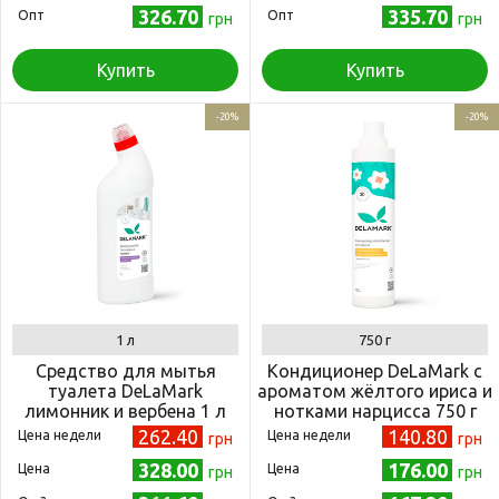
326.70
335.70
Опт
Опт
грн
грн
Купить
Купить
-20%
-20%
1 л
750 г
Средство для мытья
Кондиционер DeLaMark с
туалета DeLaMark
ароматом жёлтого ириса и
лимонник и вербена 1 л
нотками нарцисса 750 г
262.40
140.80
Цена недели
Цена недели
грн
грн
328.00
176.00
Цена
Цена
грн
грн