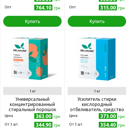
764.10
315.00
Опт
Опт
грн
грн
Купить
Купить
1 кг
1 кг
Универсальный
Усилитель стирки
концентрированный
кислородный
стиральный порошок
отбеливатель, средство
DeLaMark с ароматом
для выведения пятен
363.00
373.00
Цена
Цена
грн
грн
апероля 1 кг
DeLaMark 3 в 1 1кг
344.90
354.40
Oт 3 шт.
Oт 3 шт.
грн
грн