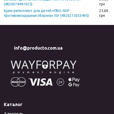
(4820074491025)
грн
Крем-репеллент для детей «ПВО-ADF-
25.60
противовоздушная оборона» 30г (4820215053495)
грн
info@producto.com.ua
Каталог
Алкоголь