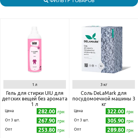
ФИЛЬТР ТОВАРОВ
1 л
3 кг
Гель для стирки UIU для
Соль DeLaMark для
детских вещей без аромата
посудомоечной машины 3
1 л
кг
282.00
322.00
Цена
Цена
грн
грн
267.90
305.90
Oт 3 шт.
Oт 3 шт.
грн
грн
253.80
289.80
Опт
Опт
грн
грн