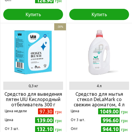
126.90
грн
Купить
Купить
-30%
0,3 кг
4 л
Средство для выведения
Средство для мытья
пятен UIU Кислородный
стекол DeLaMark со
отбеливатель 300 г
свежим ароматом, 4 л
97.30
1049.00
Цена недели
Цена
грн
грн
139.00
996.60
Цена
Oт 3 шт.
грн
грн
132.10
944.10
Oт 3 шт.
Опт
грн
грн