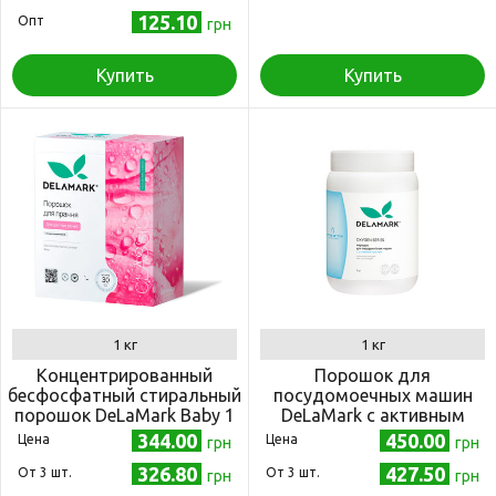
125.10
Опт
грн
Купить
Купить
1 кг
1 кг
Концентрированный
Порошок для
бесфосфатный стиральный
посудомоечных машин
порошок DeLaMark Baby 1
DeLaMark с активным
кг
кислородом 1 кг
344.00
450.00
Цена
Цена
грн
грн
326.80
427.50
Oт 3 шт.
Oт 3 шт.
грн
грн