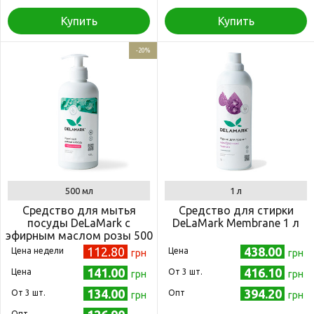
Купить
Купить
-20%
500 мл
1 л
Средство для мытья
Средство для стирки
посуды DeLaMark с
DeLaMark Membrane 1 л
эфирным маслом розы 500
мл
112.80
438.00
Цена недели
Цена
грн
грн
141.00
416.10
Цена
Oт 3 шт.
грн
грн
134.00
394.20
Oт 3 шт.
Опт
грн
грн
Опт