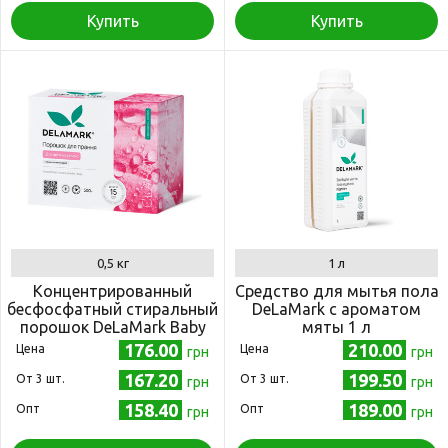
Купить
Купить
0,5 кг
1 л
Концентрированный
Средство для мытья пола
бесфосфатный стиральный
DeLaMark с ароматом
порошок DeLaMark Baby
мяты 1 л
500 г
176.00
210.00
Цена
Цена
грн
грн
167.20
199.50
Oт 3 шт.
Oт 3 шт.
грн
грн
158.40
189.00
Опт
Опт
грн
грн