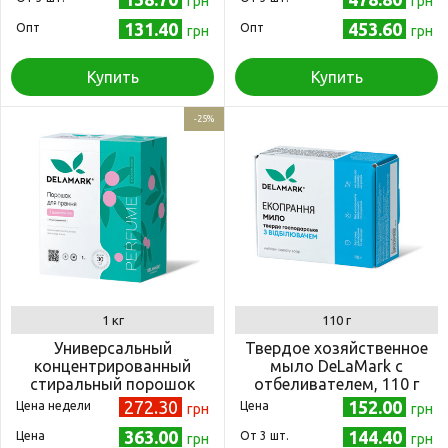
грн
грн
131.40
453.60
Опт
Опт
грн
грн
Купить
Купить
-25%
1 кг
110 г
Универсальный
Твердое хозяйственное
концентрированный
мыло DeLaMark с
стиральный порошок
отбеливателем, 110 г
DeLaMark с ароматом личи
272.30
152.00
Цена недели
Цена
грн
грн
1 кг
363.00
144.40
Цена
Oт 3 шт.
грн
грн