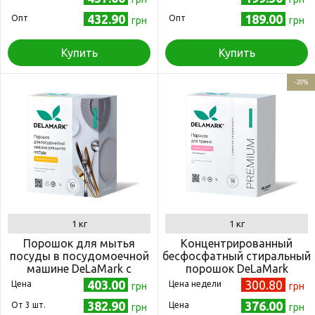
432.90
189.00
Опт
Опт
грн
грн
Купить
Купить
-20%
1 кг
1 кг
Порошок для мытья
Концентрированный
посуды в посудомоечной
бесфосфатный стиральный
машине DeLaMark с
порошок DeLaMark
ароматом лимона 1 кг
Premium Line Baby с
403.00
300.80
Цена
Цена недели
грн
грн
эффектом кондиционера 1
382.90
376.00
Oт 3 шт.
Цена
кг
грн
грн