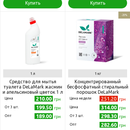
Купить
Купить
-20%
1 л
1 кг
Средство для мытья
Концентрированный
туалета DeLaMark жасмин
бесфосфатный стиральный
и апельсиновый цветок 1 л
порошок DeLaMark
Professional 1 кг
210.00
251.20
Цена
Цена недели
грн
грн
199.50
314.00
Oт 3 шт.
Цена
грн
грн
189.00
298.30
Опт
Oт 3 шт.
грн
грн
282.60
Опт
грн