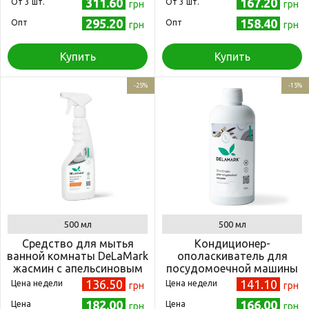
311.60
167.20
Oт 3 шт.
Oт 3 шт.
грн
грн
295.20
158.40
Опт
Опт
грн
грн
Купить
Купить
-25%
-15%
500 мл
500 мл
Средство для мытья
Кондиционер-
ванной комнаты DeLaMark
ополаскиватель для
жасмин с апельсиновым
посудомоечной машины
цветком 0,5 л
DeLaMark 500 мл
136.50
141.10
Цена недели
Цена недели
грн
грн
182.00
166.00
Цена
Цена
грн
грн