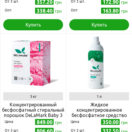
357.20
172.90
Oт 3 шт.
кг
Oт 3 шт.
грн
грн
338.40
163.80
Опт
Опт
грн
грн
Купить
Купить
3 кг
1 л
Концентрированный
Жидкое
бесфосфатный стиральный
концентрированное
порошок DeLaMark Baby 3
бесфосфатное средство
кг
для стирки DeLaMark
849.00
350.00
Цена
Цена
грн
грн
Universal 1 л
806.60
332.50
Oт 3 шт.
Oт 3 шт.
грн
грн