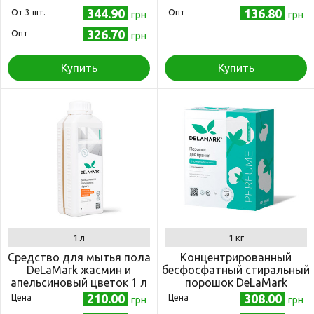
344.90
136.80
Oт 3 шт.
Опт
грн
грн
326.70
Опт
грн
Купить
Купить
1 л
1 кг
Средство для мытья пола
Концентрированный
DeLaMark жасмин и
бесфосфатный стиральный
апельсиновый цветок 1 л
порошок DeLaMark
Universal с ароматом
210.00
308.00
Цена
Цена
грн
грн
белых цветов 1 кг