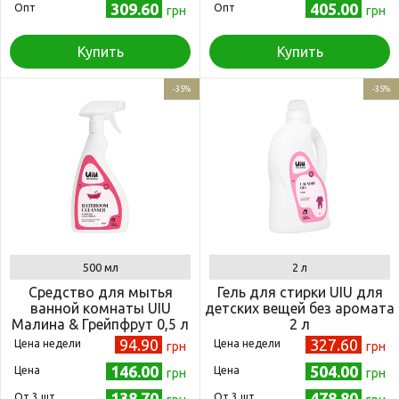
309.60
405.00
Опт
Опт
грн
грн
Купить
Купить
-35%
-35%
500 мл
2 л
Средство для мытья
Гель для стирки UIU для
ванной комнаты UIU
детских вещей без аромата
Малина & Грейпфрут 0,5 л
2 л
94.90
327.60
Цена недели
Цена недели
грн
грн
146.00
504.00
Цена
Цена
грн
грн
138.70
478.80
Oт 3 шт.
Oт 3 шт.