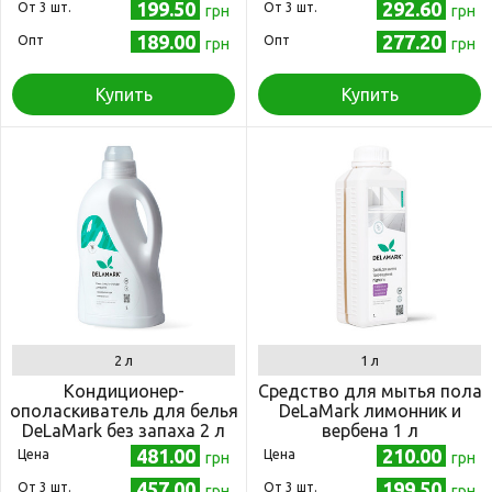
199.50
292.60
Oт 3 шт.
Oт 3 шт.
грн
грн
189.00
277.20
Опт
Опт
грн
грн
Купить
Купить
2 л
1 л
Кондиционер-
Средство для мытья пола
ополаскиватель для белья
DeLaMark лимонник и
DeLaMark без запаха 2 л
вербена 1 л
481.00
210.00
Цена
Цена
грн
грн
457.00
199.50
Oт 3 шт.
Oт 3 шт.
грн
грн