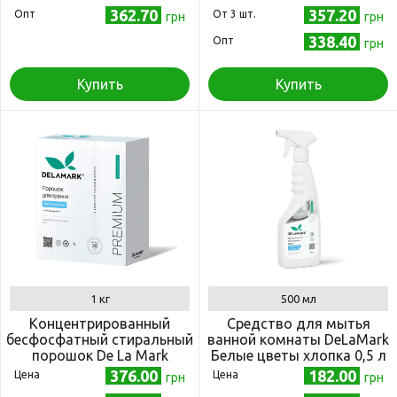
362.70
357.20
Опт
Oт 3 шт.
грн
грн
338.40
Опт
грн
Купить
Купить
1 кг
500 мл
Концентрированный
Средство для мытья
бесфосфатный стиральный
ванной комнаты DeLaMark
порошок De La Mark
Белые цветы хлопка 0,5 л
Premium Line White с
376.00
182.00
Цена
Цена
грн
грн
эффектом кондиционера 1