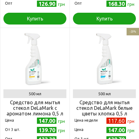
126.90
168.30
Опт
Опт
грн
грн
Купить
Купить
-20%
500 мл
500 мл
Средство для мытья
Средство для мытья
стекол DeLaMark с
стекол DeLaMark белые
ароматом лимона 0,5 л
цветы хлопка 0,5 л
147.00
117.60
Цена
Цена недели
грн
грн
139.70
147.00
Oт 3 шт.
Цена
грн
грн
Опт
Oт 3 шт.