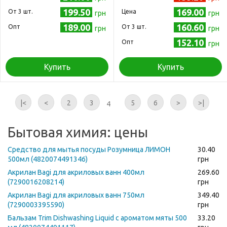
199.50
169.00
Oт 3 шт.
Цена
грн
грн
189.00
160.60
Опт
Oт 3 шт.
грн
грн
152.10
Опт
грн
Купить
Купить
|<
<
2
3
5
6
>
>|
4
Бытовая химия: цены
Средство для мытья посуды Розумница ЛИМОН
30.40
500мл (4820074491346)
грн
Акрилан Bagi для акриловых ванн 400мл
269.60
(7290016208214)
грн
Акрилан Bagi для акриловых ванн 750мл
349.40
(7290003395590)
грн
Бальзам Trim Dishwashing Liquid с ароматом мяты 500
33.20