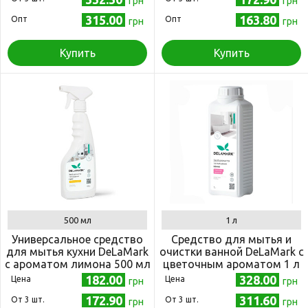
грн
грн
315.00
163.80
Опт
Опт
грн
грн
Купить
Купить
500 мл
1 л
Универсальное средство
Средство для мытья и
для мытья кухни DeLaMark
очистки ванной DeLaMark с
с ароматом лимона 500 мл
цветочным ароматом 1 л
182.00
328.00
Цена
Цена
грн
грн
172.90
311.60
Oт 3 шт.
Oт 3 шт.
грн
грн