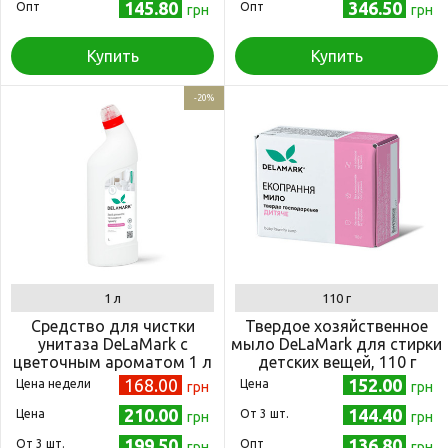
145.80
346.50
Опт
Опт
грн
грн
Купить
Купить
-20%
1 л
110 г
Средство для чистки
Твердое хозяйственное
унитаза DeLaMark с
мыло DeLaMark для стирки
цветочным ароматом 1 л
детских вещей, 110 г
168.00
152.00
Цена недели
Цена
грн
грн
210.00
144.40
Цена
Oт 3 шт.
грн
грн
199.50
136.80
Oт 3 шт.
Опт
грн
грн