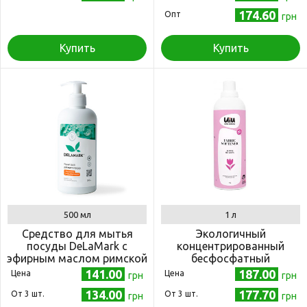
174.60
Опт
грн
Купить
Купить
500 мл
1 л
Средство для мытья
Экологичный
посуды DeLaMark с
концентрированный
эфирным маслом римской
бесфосфатный
ромашки 500 мл
кондиционер-
141.00
187.00
Цена
Цена
грн
грн
ополаскиватель UIU
134.00
177.70
Oт 3 шт.
Oт 3 шт.
Альпийский луг 1 л
грн
грн