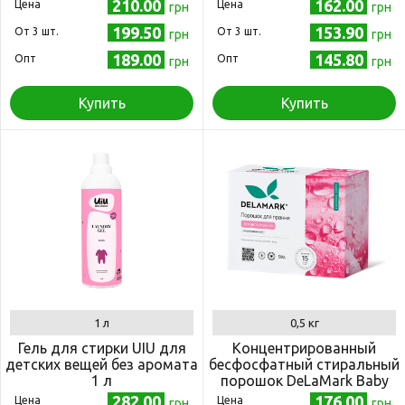
210.00
162.00
Цена
Цена
грн
грн
199.50
153.90
Oт 3 шт.
Oт 3 шт.
грн
грн
189.00
145.80
Опт
Опт
грн
грн
Купить
Купить
1 л
0,5 кг
Гель для стирки UIU для
Концентрированный
детских вещей без аромата
бесфосфатный стиральный
1 л
порошок DeLaMark Baby
500 г
282.00
176.00
Цена
Цена
грн
грн