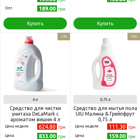
189.00
Опт
грн
Купить
Купить
-25%
-30%
4 л
0,75 л
Средство для чистки
Средство для мытья пола
унитаза DeLaMark с
UIU Малина & Грейпфрут
ароматом вишни 4 л
0,75 л
624.80
111.30
Цена недели
Цена недели
грн
грн
833.00
159.00
Цена
Цена
грн
грн