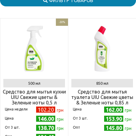
ФИЛЬТР ТОВАРОВ
-30%
500 мл
850 мл
Средство для мытья кухни
Средство для мытья
UIU Свежие цветы &
туалета UIU Свежие цветы
Зеленые ноты 0,5 л
& Зеленые ноты 0,85 л
102.20
162.00
Цена недели
Цена
грн
грн
146.00
153.90
Цена
Oт 3 шт.
грн
грн
138.70
145.80
Oт 3 шт.
Опт
грн
грн