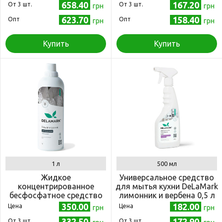
658.40
167.20
Oт 3 шт.
Oт 3 шт.
грн
грн
623.70
158.40
Опт
Опт
грн
грн
Купить
Купить
1 л
500 мл
Жидкое
Универсальное средство
концентрированное
для мытья кухни DeLaMark
бесфосфатное средство
лимонник и вербена 0,5 л
для стирки DeLaMark Black
350.00
182.00
Цена
Цена
грн
грн
1 л
332.50
172.90
Oт 3 шт.
Oт 3 шт.