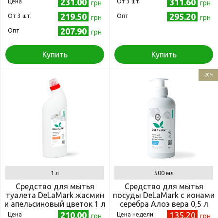
231.00
311.60
Цена
Oт 3 шт.
грн
грн
219.50
295.20
Oт 3 шт.
Опт
грн
грн
207.90
Опт
грн
Купить
Купить
-20%
1 л
500 мл
Средство для мытья
Средство для мытья
туалета DeLaMark жасмин
посуды DeLaMark с ионами
и апельсиновый цветок 1 л
серебра Алоэ вера 0,5 л
210.00
135.20
Цена
Цена недели
грн
грн