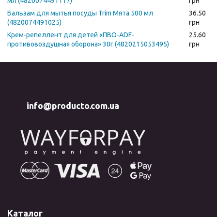
мл (4820074491117)
грн
Бальзам для мытья посуды Trim Мята 500 мл
36.50
(4820074491025)
грн
Крем-репеллент для детей «ПВО-ADF-
25.60
противовоздушная оборона» 30г (4820215053495)
грн
info@producto.com.ua
Каталог