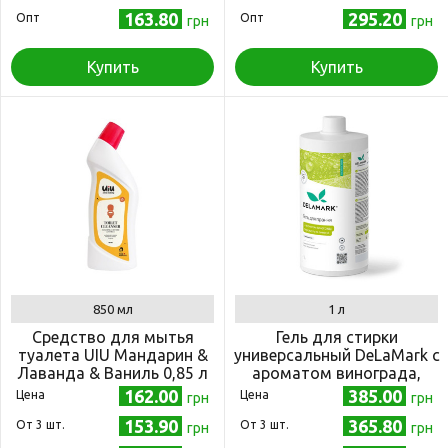
163.80
295.20
Опт
Опт
грн
грн
Купить
Купить
850 мл
1 л
Средство для мытья
Гель для стирки
туалета UIU Мандарин &
универсальный DeLaMark с
Лаванда & Ваниль 0,85 л
ароматом винограда,
бергамота и лимона 1 л
162.00
385.00
Цена
Цена
грн
грн
153.90
365.80
Oт 3 шт.
Oт 3 шт.
грн
грн