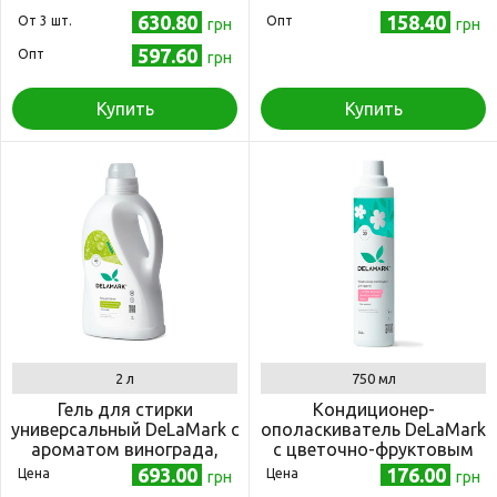
630.80
158.40
Oт 3 шт.
Опт
грн
грн
597.60
Опт
грн
Купить
Купить
2 л
750 мл
Гель для стирки
Кондиционер-
универсальный DeLaMark с
ополаскиватель DeLaMark
ароматом винограда,
с цветочно-фруктовым
бергамота и лимона, 2 л
ароматом с нотами амбры
693.00
176.00
Цена
Цена
грн
грн
0.75 л