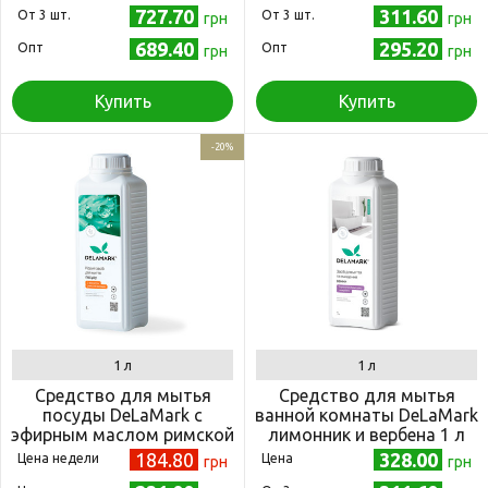
727.70
311.60
Oт 3 шт.
Oт 3 шт.
грн
грн
689.40
295.20
Опт
Опт
грн
грн
Купить
Купить
-20%
1 л
1 л
Средство для мытья
Средство для мытья
посуды DeLaMark с
ванной комнаты DeLaMark
эфирным маслом римской
лимонник и вербена 1 л
ромашки 1 л
184.80
328.00
Цена недели
Цена
грн
грн