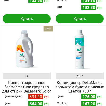
132.30
139.70
грн
грн
132.30
Опт
грн
Купить
Купить
-20%
2 л
750 г
Концентрированное
Кондиционер DeLaMark с
бесфосфатное средство
ароматом букета полевых
для стирки DeLaMark Color
цветов 750 г
2 л
531.20
176.00
Цена недели
Цена
грн
грн
664.00
167.20
Цена
Oт 3 шт.
грн
грн