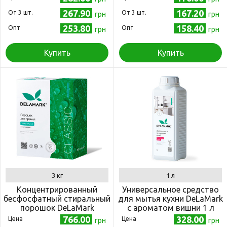
267.90
167.20
Oт 3 шт.
Oт 3 шт.
грн
грн
253.80
158.40
Опт
Опт
грн
грн
Купить
Купить
3 кг
1 л
Концентрированный
Универсальное средство
бесфосфатный стиральный
для мытья кухни DeLaMark
порошок DeLaMark
с ароматом вишни 1 л
Universal 3 кг
766.00
328.00
Цена
Цена
грн
грн