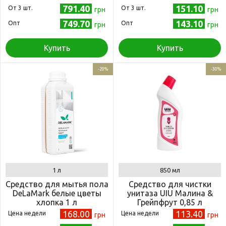
791.40
151.10
Oт 3 шт.
Oт 3 шт.
грн
грн
749.70
143.10
Опт
Опт
грн
грн
Купить
Купить
-20%
-30%
1 л
850 мл
Средство для мытья пола
Средство для чистки
DeLaMark белые цветы
унитаза UIU Малина &
хлопка 1 л
Грейпфрут 0,85 л
168.00
113.40
Цена недели
Цена недели
грн
грн