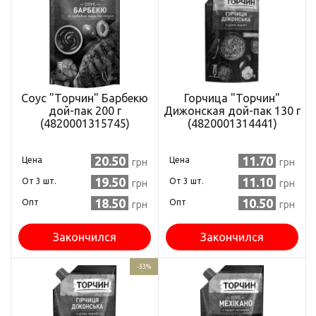
Соус "Торчин" Барбекю
Горчица "Торчин"
дой-пак 200 г
Дижонская дой-пак 130 г
(4820001315745)
(4820001314441)
20.50
11.70
Цена
Цена
грн
грн
19.50
11.10
Oт 3 шт.
Oт 3 шт.
грн
грн
18.50
10.50
Опт
Опт
грн
грн
Закончился
Закончился
-33%