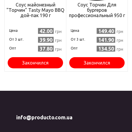
Соус майонезный
Соус Торчин Для
"Торчин" Tasty Mayo BBQ
бургеров
дой-пак 190 г
профессиональный 950 г
(8445290706782)
(8445290038579)
42.00
149.40
Цена
Цена
грн
грн
39.90
141.90
Oт 3 шт.
Oт 3 шт.
грн
грн
37.80
134.50
Опт
Опт
грн
грн
Закончился
Закончился
info@producto.com.ua