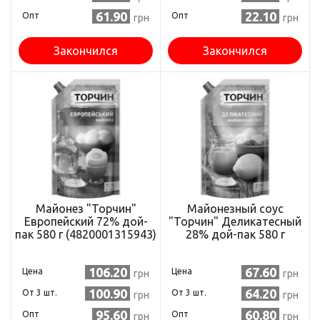
61.90
22.10
Опт
Опт
грн
грн
Закончился
Закончился
Майонез "Торчин"
Майонезный соус
Европейский 72% дой-
"Торчин" Деликатесный
пак 580 г (4820001315943)
28% дой-пак 580 г
(4820001315844)
106.20
67.60
Цена
Цена
грн
грн
100.90
64.20
Oт 3 шт.
Oт 3 шт.
грн
грн
95.60
60.80
Опт
Опт
грн
грн