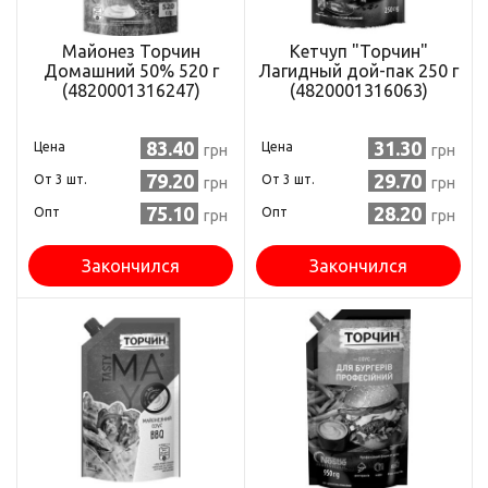
Майонез Торчин
Кетчуп "Торчин"
Домашний 50% 520 г
Лагидный дой-пак 250 г
(4820001316247)
(4820001316063)
83.40
31.30
Цена
Цена
грн
грн
79.20
29.70
Oт 3 шт.
Oт 3 шт.
грн
грн
75.10
28.20
Опт
Опт
грн
грн
Закончился
Закончился