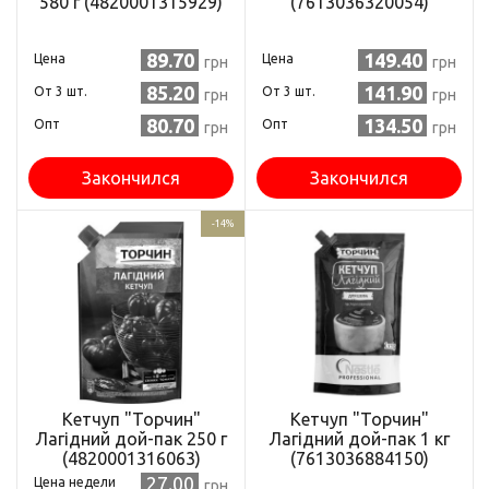
580 г (4820001315929)
(7613036320054)
89.70
149.40
Цена
Цена
грн
грн
85.20
141.90
Oт 3 шт.
Oт 3 шт.
грн
грн
80.70
134.50
Опт
Опт
грн
грн
Закончился
Закончился
-14%
Кетчуп "Торчин"
Кетчуп "Торчин"
Лагідний дой-пак 250 г
Лагідний дой-пак 1 кг
(4820001316063)
(7613036884150)
27.00
Цена недели
грн