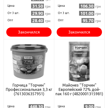
31.50
106.30
Цена
Цена
грн
грн
29.90
101.00
Oт 3 шт.
Oт 3 шт.
грн
грн
28.40
95.70
Опт
Опт
грн
грн
Закончился
Закончился
Горчица "Торчин"
Майонез "Торчин"
Профессиональная 3,3 кг
Европейский 72% дой-
(7613036357951)
пак 160 г (4820001315981)
448.30
9.00
Цена
Цена
грн
грн