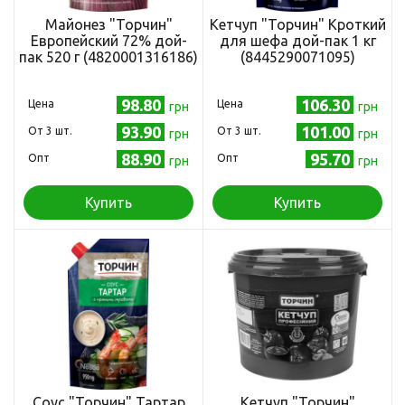
Майонез "Торчин"
Кетчуп "Торчин" Кроткий
Европейский 72% дой-
для шефа дой-пак 1 кг
пак 520 г (4820001316186)
(8445290071095)
98.80
106.30
Цена
Цена
грн
грн
93.90
101.00
Oт 3 шт.
Oт 3 шт.
грн
грн
88.90
95.70
Опт
Опт
грн
грн
Купить
Купить
Соус "Торчин" Тартар
Кетчуп "Торчин"