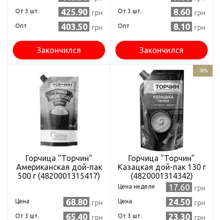
425.90
8.60
Oт 3 шт.
Oт 3 шт.
грн
грн
403.50
8.10
Опт
Опт
грн
грн
Закончился
Закончился
-28%
Горчица "Торчин"
Горчица "Торчин"
Американская дой-пак
Казацкая дой-пак 130 г
500 г (4820001315417)
(4820001314342)
17.60
Цена недели
грн
68.80
24.50
Цена
Цена
грн
грн
65.40
23.30
Oт 3 шт.
Oт 3 шт.
грн
грн