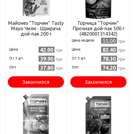
Майонез "Торчин" Tasty
Горчица "Торчин"
Mayo Чили - Шрирача
Прочная дой-пак 500 г
дой-пак 200 г
(4820001314342)
(7613039760468)
55.00
Цена недели
грн
42.00
82.40
Цена
Цена
грн
грн
39.90
78.30
Oт 3 шт.
Oт 3 шт.
грн
грн
37.80
74.20
Опт
Опт
грн
грн
Закончился
Закончился