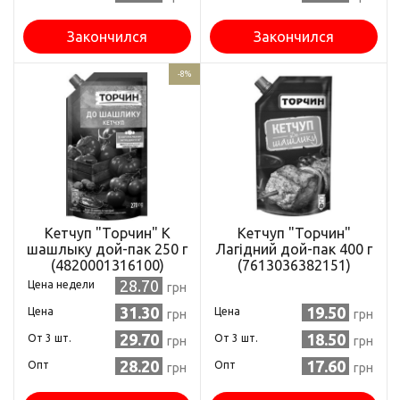
Закончился
Закончился
-8%
Кетчуп "Торчин" К
Кетчуп "Торчин"
шашлыку дой-пак 250 г
Лагідний дой-пак 400 г
(4820001316100)
(7613036382151)
28.70
Цена недели
грн
31.30
19.50
Цена
Цена
грн
грн
29.70
18.50
Oт 3 шт.
Oт 3 шт.
грн
грн
28.20
17.60
Опт
Опт
грн
грн