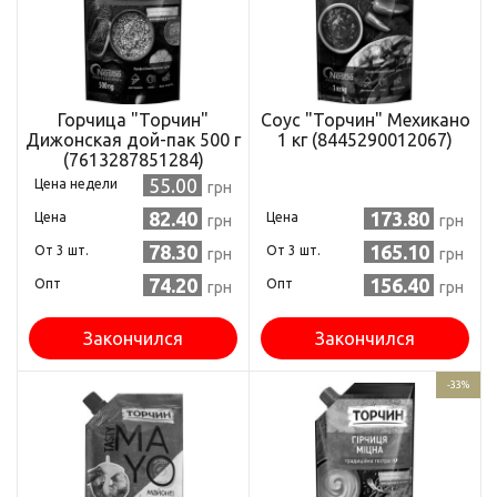
Горчица "Торчин"
Соус "Торчин" Мехикано
Дижонская дой-пак 500 г
1 кг (8445290012067)
(7613287851284)
55.00
Цена недели
грн
82.40
173.80
Цена
Цена
грн
грн
78.30
165.10
Oт 3 шт.
Oт 3 шт.
грн
грн
74.20
156.40
Опт
Опт
грн
грн
Закончился
Закончился
-33%