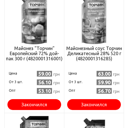
Майонез "Торчин"
Майонезный соус Торчин
Европейский 72% дой-
Деликатесный 28% 520 г
пак 300 г (4820001316001)
(4820001316285)
59.00
63.00
Цена
Цена
грн
грн
56.10
59.90
Oт 3 шт.
Oт 3 шт.
грн
грн
53.10
56.70
Опт
Опт
грн
грн
Закончился
Закончился