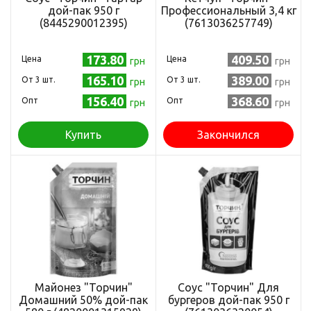
дой-пак 950 г
Профессиональный 3,4 кг
(8445290012395)
(7613036257749)
173.80
409.50
Цена
Цена
грн
грн
165.10
389.00
Oт 3 шт.
Oт 3 шт.
грн
грн
156.40
368.60
Опт
Опт
грн
грн
Купить
Закончился
Майонез "Торчин"
Соус "Торчин" Для
Домашний 50% дой-пак
бургеров дой-пак 950 г