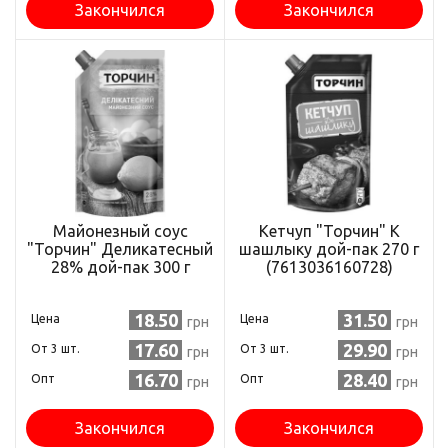
Закончился
Закончился
Майонезный соус
Кетчуп "Торчин" К
"Торчин" Деликатесный
шашлыку дой-пак 270 г
28% дой-пак 300 г
(7613036160728)
(4820001315868)
18.50
31.50
Цена
Цена
грн
грн
17.60
29.90
Oт 3 шт.
Oт 3 шт.
грн
грн
16.70
28.40
Опт
Опт
грн
грн
Закончился
Закончился