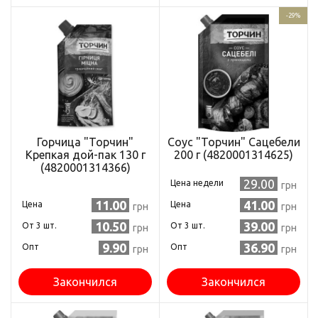
-29%
Горчица "Торчин"
Соус "Торчин" Сацебели
Крепкая дой-пак 130 г
200 г (4820001314625)
(4820001314366)
29.00
Цена недели
грн
11.00
41.00
Цена
Цена
грн
грн
10.50
39.00
Oт 3 шт.
Oт 3 шт.
грн
грн
9.90
36.90
Опт
Опт
грн
грн
Закончился
Закончился