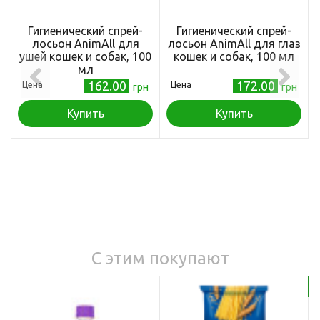
Гигиенический спрей-
Гигиенический спрей-
лосьон AnimAll для
лосьон AnimAll для глаз
ушей кошек и собак, 100
кошек и собак, 100 мл
мл
162.00
172.00
Цена
Цена
грн
грн
Купить
Купить
С этим покупают
Бе