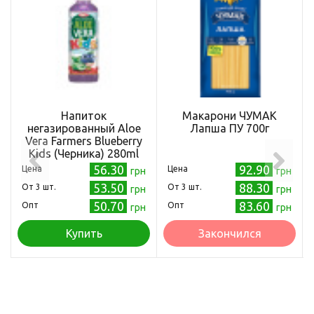
Напиток
Макарони ЧУМАК
негазированный Aloe
Лапша ПУ 700г
Vera Farmers Blueberry
Kids (Черника) 280ml
56.30
92.90
Цена
Цена
грн
грн
53.50
88.30
Oт 3 шт.
Oт 3 шт.
грн
грн
50.70
83.60
Опт
Опт
грн
грн
Купить
Закончился