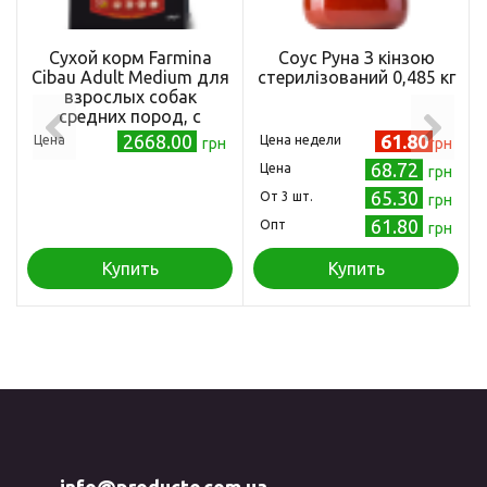
Сухой корм Farmina
Соус Руна З кінзою
Cibau Adult Medium для
стерилізований 0,485 кг
взрослых собак
средних пород, с
курицей, 12 кг
2668.00
61.80
Цена
Цена недели
грн
грн
68.72
Цена
грн
65.30
Oт 3 шт.
грн
61.80
Опт
грн
Купить
Купить
info@producto.com.ua