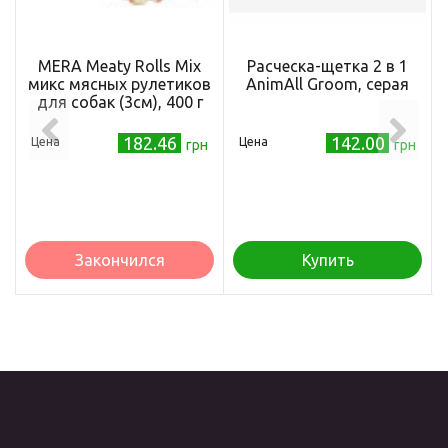
MERA Meaty Rolls Mix
Расческа-щетка 2 в 1
микс мясных рулетиков
AnimAll Groom, серая
для собак (3см), 400 г
182.46
142.00
Цена
Цена
грн
грн
Закончился
Купить