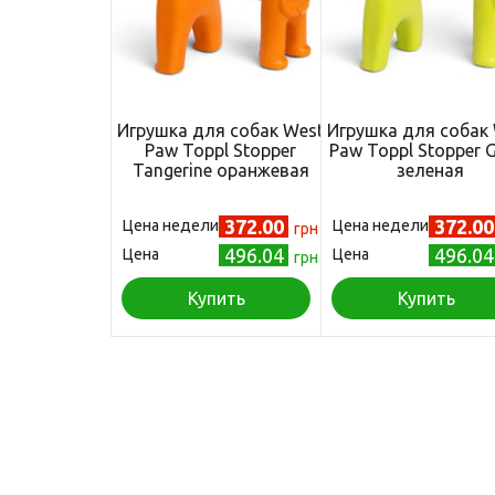
Игрушка для собак West
Игрушка для собак
Paw Toppl Stopper
Paw Toppl Stopper 
Tangerine оранжевая
зеленая
372.00
372.0
Цена недели
Цена недели
грн
496.04
496.0
Цена
Цена
грн
Купить
Купить