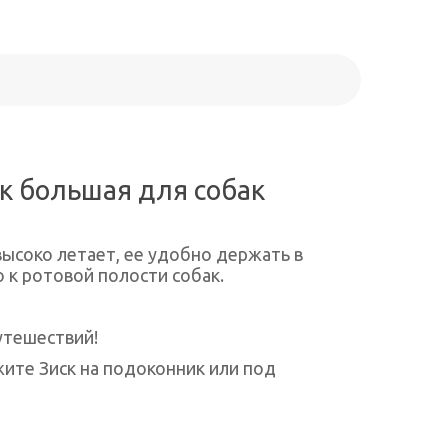
ск большая для собак
высоко летает, ее удобно держать в
о к ротовой полости собак.
путешествий!
жите Зиск на подоконник или под