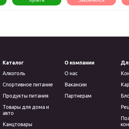
Купить
Закончился
Каталог
О компании
Дл
Алкоголь
О нас
Ко
Спортивное питание
Вакансии
Кар
Продукты питания
Партнерам
Бл
Товары для дома и
Ре
авто
По
Канцтовары
ко