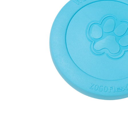
батончики
изделия
Ликеры
Крупы
Вермут
Соусы
Текила
Консервац
Слабоалкогольные
Восточная к
напитки
Снеки и зак
Пищевые
ингредиент
Растительн
масло
Мука и отр
Подарочны
наборы