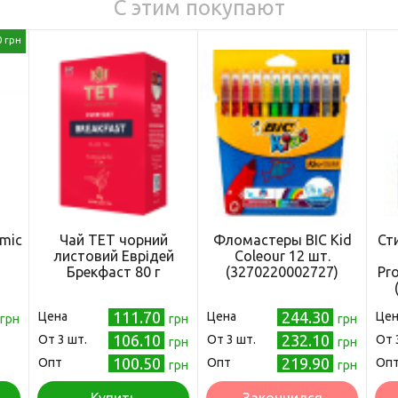
С этим покупают
0 грн
mic
Чай ТЕТ чорний
Фломастеры BIC Кid
Ст
листовий Еврідей
Coleour 12 шт.
Брекфаст 80 г
(3270220002727)
Pro
111.70
244.30
Цена
Цена
Цен
грн
грн
грн
106.10
232.10
Oт 3 шт.
Oт 3 шт.
Oт 
грн
грн
100.50
219.90
Опт
Опт
Оп
грн
грн