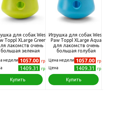
рушка для собак West
Игрушка для собак West
Игрушка д
w Toppl XLarge Green
Paw Toppl XLarge Aqua
West Paw Dr
ля лакомств очень
для лакомств очень
Surf кост
большая зеленая
большая голубая
морская во
1057.00
1057.00
а недели
Цена недели
Цена
грн
грн
1409.31
1409.31
а
Цена
грн
грн
Купить
Купить
Куп