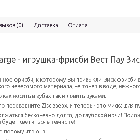
зывов (0)
Доставка
Оплата
arge - игрушка-фрисби Вест Пау Зи
онное фрисби, к которому Вы привыкли. Зиск фрисби 
бкого невесомого материала, не тонет в воде, нежног
как носить в зубах так и ловить руками.
о переверните Zisc вверх, и теперь - это миска для 
олжаться бесконечно долго, до глубокой ночи! Поло
он будет светиться в темноте!
, потому что она: