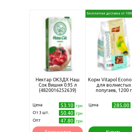
Бесплатная доставка от 100
Нектар ОКЗДХ Наш
Корм Vitapol Econo
Сок Вишня 0.95 л
для волнистых
(4820016252639)
попугаев, 1200 г
53.10
285.00
Цена
Цена
грн
50.40
Oт 3 шт.
грн
47.80
Опт
грн