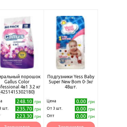
иральный порошок
Подгузники Yess Baby
Gallus Color
Super New Bom 0-3кг
fessional 4в1 3.2 кг
48шт.
(4251415302180)
248.10
0.00
а
Цена
грн
грн
235.70
0.00
3 шт.
Oт 3 шт.
грн
грн
223.30
0.00
т
Опт
грн
грн