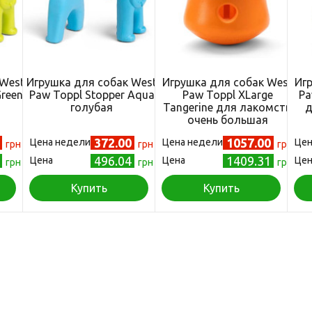
 West
Игрушка для собак West
Игрушка для собак West
Иг
Green
Paw Toppl Stopper Aqua
Paw Toppl XLarge
Pa
голубая
Tangerine для лакомств
д
очень большая
оранжевая
0
372.00
1057.00
Цена недели
Цена недели
Цен
грн
грн
грн
4
496.04
1409.31
Цена
Цена
Цен
грн
грн
грн
Купить
Купить