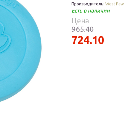
Средства
Производитель:
West Paw
Фломастеры
То
гигиены
Есть в наличии
ры
Цена
То
ре
965.40
ия
724.10
ухня
уски
ы
ое
уби
е