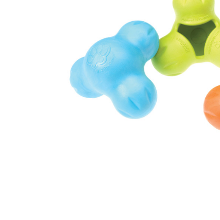
батончики
изделия
Ликеры
Крупы
Вермут
Соусы
Текила
Консервац
Слабоалкогольные
Восточная к
напитки
Снеки и зак
Пищевые
ингредиент
Растительн
масло
Мука и отр
Подарочны
наборы