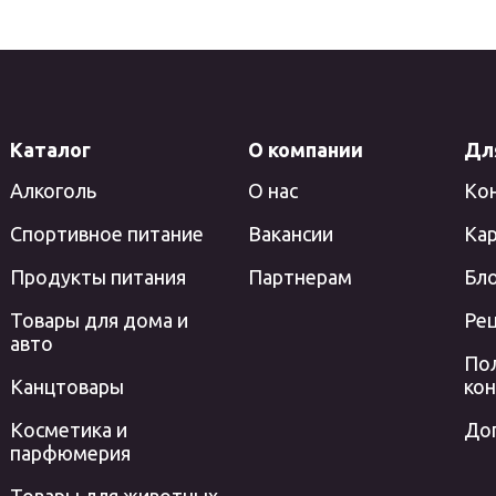
Каталог
О компании
Дл
Алкоголь
О нас
Ко
Спортивное питание
Вакансии
Кар
Продукты питания
Партнерам
Бл
Товары для дома и
Ре
авто
По
Канцтовары
ко
Косметика и
До
парфюмерия