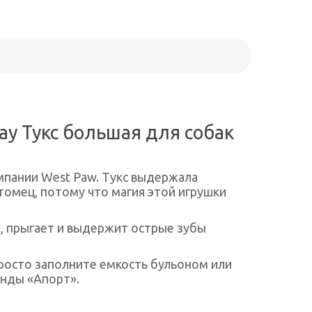
ау Тукс большая для собак
омпании West Paw. Тукс выдержала
итомец, потому что магия этой игрушки
ет, прыгает и выдержит острые зубы
Просто заполните емкость бульоном или
нды «Апорт».