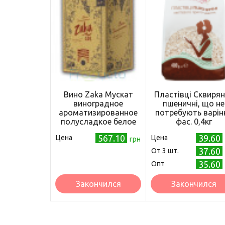
Вино Zaka Мускат
Пластівці Сквирян
виноградное
пшеничні, що не
ароматизированное
потребують варін
полусладкое белое
фас. 0,4кг
10л (4820238710122)
567.10
39.60
Цена
Цена
грн
37.60
Oт 3 шт.
35.60
Опт
Закончился
Закончился