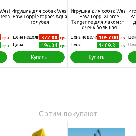
 West
Игрушка для собак West
Игрушка для собак West
Иг
Green
Paw Toppl Stopper Aqua
Paw Toppl XLarge
Pa
голубая
Tangerine для лакомств
д
очень большая
оранжевая
0
372.00
1057.00
Цена недели
Цена недели
Цен
грн
грн
грн
4
496.04
1409.31
Цена
Цена
Цен
грн
грн
грн
Купить
Купить
С этим покупают