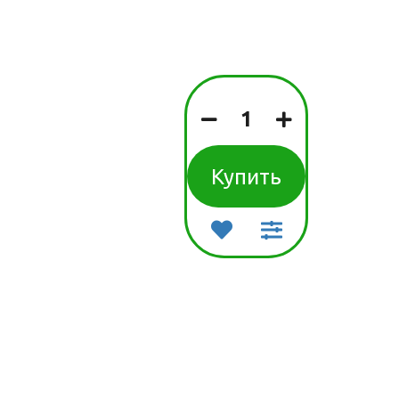
наборы детские
вары для
бок
Сладости
детские
вары для
птилий
Товары для
детской гигиены
Товары для
прогулки и
путешествия
Купить