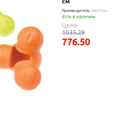
см
Средства
Фломастеры
То
гигиены
ры
Производитель:
West Paw
Есть в наличии
То
ре
Цена
ия
1035.29
ухня
776.50
уски
ы
ое
уби
е