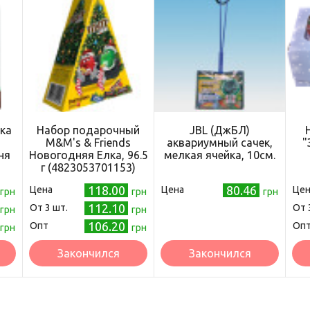
ка
Набор подарочный
JBL (ДжБЛ)
M&M's & Friends
аквариумный сачек,
"
ня
Новогодняя Елка, 96.5
мелкая ячейка, 10см.
г (4823053701153)
118.00
80.46
Цена
Цена
Цен
грн
грн
грн
112.10
Oт 3 шт.
Oт 
грн
грн
106.20
Опт
Оп
грн
грн
Закончился
Закончился