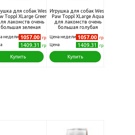
рушка для собак West
Игрушка для собак West
Игрушка д
w Toppl XLarge Green
Paw Toppl XLarge Aqua
West Paw Dr
ля лакомств очень
для лакомств очень
Surf кост
большая зеленая
большая голубая
морская во
1057.00
1057.00
а недели
Цена недели
Цена
грн
грн
1409.31
1409.31
а
Цена
грн
грн
Купить
Купить
Куп