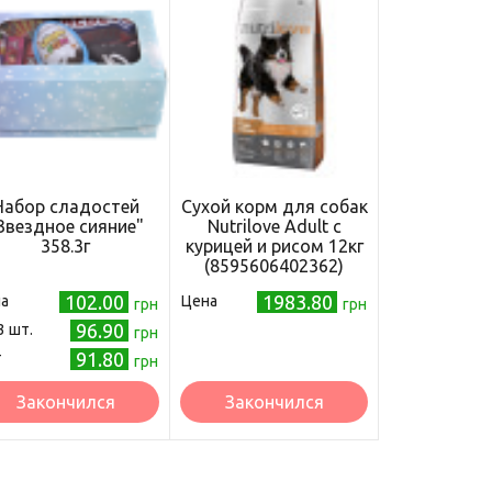
Набор сладостей
Сухой корм для собак
Звездное сияние"
Nutrilove Adult с
358.3г
курицей и рисом 12кг
(8595606402362)
102.00
1983.80
а
Цена
грн
грн
96.90
3 шт.
грн
91.80
т
грн
Закончился
Закончился