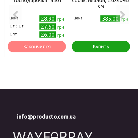
"Господарочка" 450 г
собак, нейлон, 2.0×40-65
см
28.90
385.00
Цена
Цена
грн
грн
27.50
Oт 3 шт.
грн
26.00
Опт
грн
Закончился
Купить
info@producto.com.ua