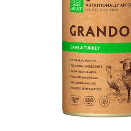
батончики
изделия
Ликеры
Крупы
Вермут
Соусы
Текила
Консервац
Слабоалкогольные
Восточная к
напитки
Снеки и зак
Пищевые
ингредиент
Растительн
масло
Мука и отр
Подарочны
наборы