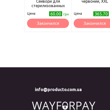
Сейвори для
червоний, XXL
стерилизованных
котов с курицей 100 г
60.00
365.70
Цена
Цена
(30747)
грн
Закончился
Закончился
info@producto.com.ua