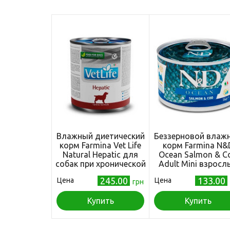
Влажный диетический
Беззерновой влаж
корм Farmina Vet Life
корм Farmina N&
Natural Hepatic для
Ocean Salmon & C
собак при хронической
Adult Mini взросл
печеночной
собак мелких пород
245.00
133.00
Цена
Цена
недостаточности, с
грн
лососем и треской,
яйцами, картофелем и
г
курицей, 300 г
Купить
Купить