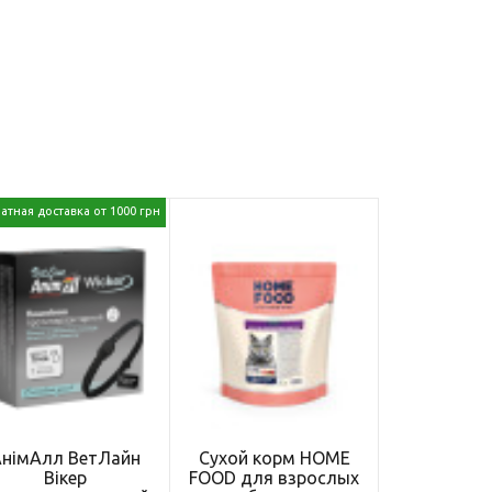
атная доставка от 1000 грн
АнімАлл ВетЛайн
Сухой корм HOME
Вікер
FOOD для взрослых