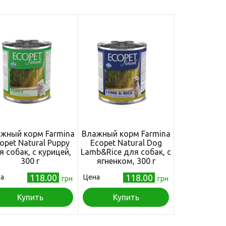
жный корм Farmina
Влажный корм Farmina
Влажный ко
opet Natural Puppy
Ecopet Natural Dog
Vet Life Hyp
я собак, с курицей,
Lamb&Rice для собак, с
Fish&Potato 
300 г
ягненком, 300 г
при пищевой
300
118.00
118.00
а
Цена
Цена
грн
грн
Купить
Купить
Куп