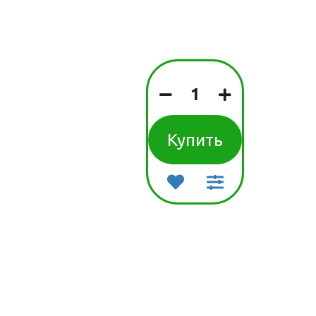
наборы детские
вары для
бок
Сладости
детские
вары для
птилий
Товары для
детской гигиены
Товары для
прогулки и
путешествия
Купить