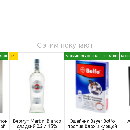
С этим покупают
0 грн
18+
Бесплатная доставка от 1000 грн
Беспл
опон
Вермут Martini Bianco
Ошейник Bayer Bolfo
of
сладкий 0.5 л 15%
против блох и клещей