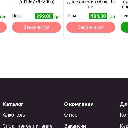
(5010677922005)
для кошек и собак, 35
п
см
на
окс
299.00
484.00
Цена
Цена
Цен
грн
грн
грн
Закончился
Закончился
Каталог
О компании
Дл
Алкоголь
О нас
Ко
Спортивное питание
Вакансии
Кар