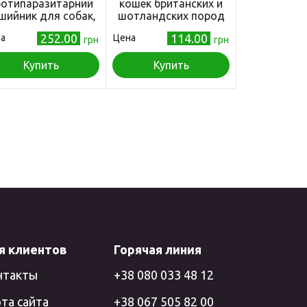
ротипаразитарний
кошек британских и
шийник для собак,
шотландских пород
амитово-чорний 70
Индейка и утка For
252.00
114.00
а
Цена
см
грн
British and Scottish
грн
breeds. Suitable for
Купить
large breeds, 200 г
Купить
я клиентов
Горячая линия
нтакты
+38 080 033 48 12
та сайта
+38 067 505 82 00