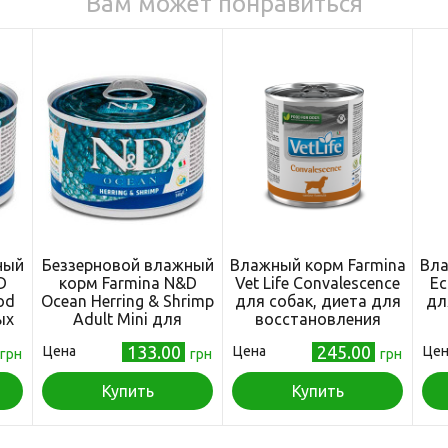
Вам может понравиться
ный
Беззерновой влажный
Влажный корм Farmina
Вла
D
корм Farmina N&D
Vet Life Convalescence
Ec
od
Ocean Herring & Shrimp
для собак, диета для
дл
ых
Adult Mini для
восстановления
, с
взрослых собак
питания и
133.00
245.00
Цена
Цена
Цен
 140
грн
мелких пород, с
грн
выздоровления, 300 г
грн
сельдью, треской,
тунцом и креветкой,
Купить
Купить
140 г