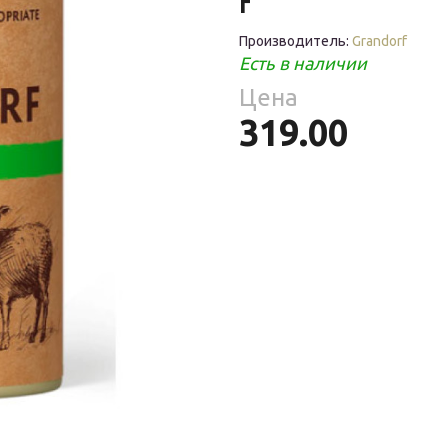
г
Средства
Фломастеры
То
гигиены
ры
Производитель:
Grandorf
Есть в наличии
То
ре
Цена
ия
319.00
ухня
уски
ы
ое
уби
е