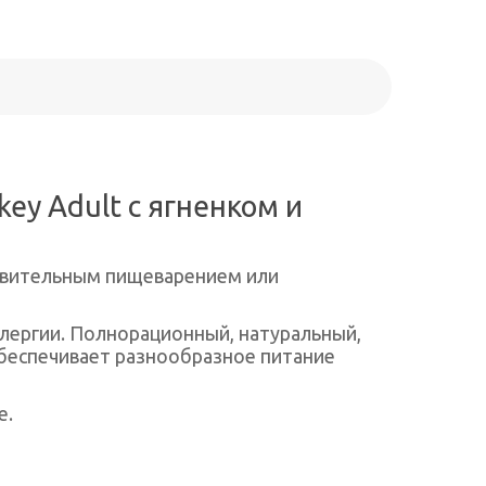
ey Adult с ягненком и
ствительным пищеварением или
ергии. Полнорационный, натуральный,
обеспечивает разнообразное питание
е.