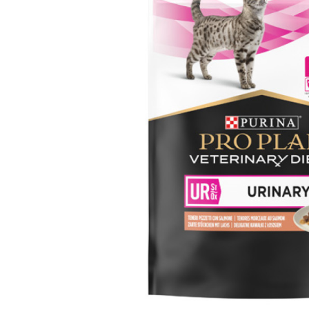
батончики
изделия
Ликеры
Крупы
Вермут
Соусы
Текила
Консервац
Слабоалкогольные
Восточная к
напитки
Снеки и зак
Пищевые
ингредиент
Растительн
масло
Мука и отр
Подарочны
наборы