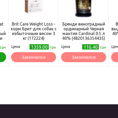
at
Brit Care Weight Loss -
Бренди виноградный
В
корм Брит для собак с
ординарный Черная
выд
ный
избыточным весом 3
мантия Cardinal 0.5 л
40
 и
кг (172224)
40% (4820136354435)
1359.00
116.40
Цена
Цена
Цен
грн
грн
грн
Закончился
Закончился