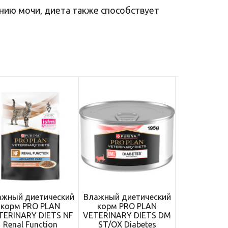
ению мочи, диета также способствует
ажный диетический
Влажный диетический
Консервы 
корм PRO PLAN
корм PRO PLAN
Леопольд
TERINARY DIETS NF
VETERINARY DIETS DM
корм в с
Renal Function
ST/OX Diabetes
телятиной,