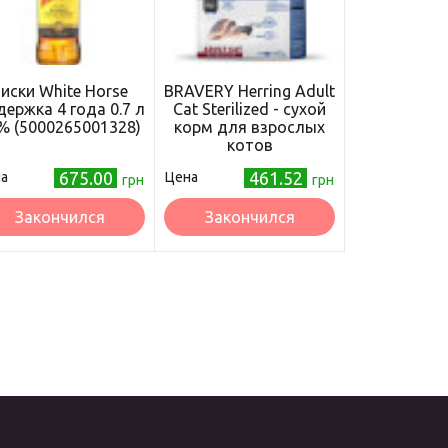
иски White Horse
BRAVERY Herring Adult
ержка 4 года 0.7 л
Cat Sterilized - сухой
% (5000265001328)
корм для взрослых
котов
стерилизованных, с
675.00
461.52
а
Цена
грн
сельдью, 600 гр
грн
Закончился
Закончился