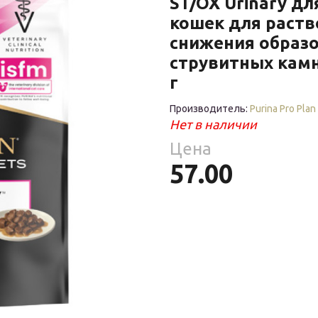
ST/OX Urinary д
Средства
Фломастеры
То
гигиены
кошек для раств
ры
снижения образ
То
струвитных камн
ре
ия
г
ухня
Производитель:
Purina Pro Plan
уски
Нет в наличии
Цена
ы
57.00
ое
уби
е