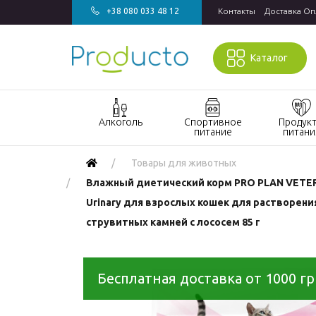
+38 080 033 48 12
Контакты
Доставка Оп
Каталог
Алкоголь
Спортивное
Продук
питание
питани
Акции алкоголь
Акции
Акции прод
Товары для животных
спортивное
питания
Виски
Влажный диетический корм PRO PLAN VETER
питание
Кондитерск
Джин
Urinary для взрослых кошек для растворени
Бады и
изделия
струвитных камней с лососем 85 г
витамины для
Водка
Напитки
спорта
Коньяк и бренди
Продукты
Гейнеры
быстрого
Вино
Бесплатная доставка от 1000 г
Протеин
приготовле
Игристое вино
Протеиновые
Макаронны
Ром