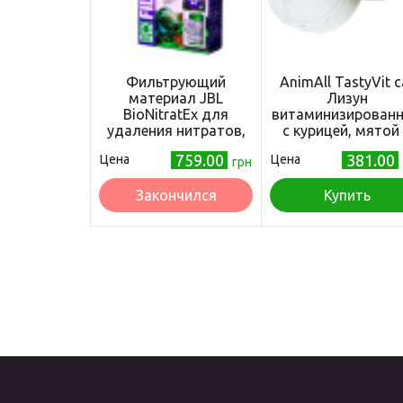
Фильтрующий
AnimAll TastyVit c
материал JBL
Лизун
BioNitratEx для
витаминизирован
удаления нитратов,
с курицей, мятой
240 г
мататаби
759.00
381.00
Цена
Цена
грн
Закончился
Купить