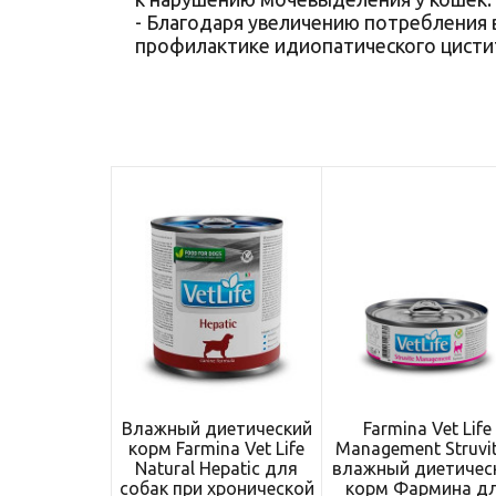
- Благодаря увеличению потребления 
профилактике идиопатического цисти
Влажный диетический
Farmina Vet Life
корм Farmina Vet Life
Management Struvit
Natural Hepatic для
влажный диетичес
собак при хронической
корм Фармина д