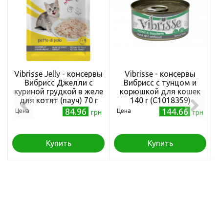
Vibrisse Jelly - консервы
Vibrisse - консервы
Вибрисс Джелли с
Вибрисс с тунцом и
куриной грудкой в желе
корюшкой для кошек
для котят (пауч) 70 г
140 г (C1018359)
(C1018991)
84.96
144.66
Цена
Цена
грн
грн
Купить
Купить