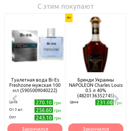
С этим покупают
18+
Туалетная вода Bi-Es
Бренди Украины
Freshzone мужская 100
NAPOLEON Charles Louis
мл (5905009040222)
0.5 л 40%
(4820136352745)
270.10
231.00
Цена
Цена
грн
грн
256.60
Oт 3 шт.
грн
243.10
Опт
грн
Закончился
Закончился