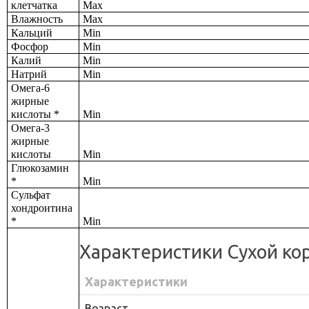
клетчатка
Max
Влажность
Max
Кальций 
Min
Фосфор
Min
Калий
Min
Натрий
Min
Омега-6 
жирные 
кислоты *
Min
Омега-3 
жирные 
кислоты
Min
Глюкозамин 
*
Min
Сульфат 
хондроитина 
*
Min
Характеристики Сухой кор
Характеристики
Возраст