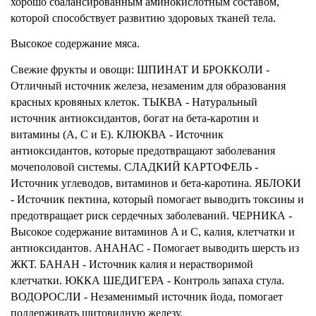
хорошо сбалансированным аминокислотным составом, 
которой способствует развитию здоровых тканей тела.
Высокое содержание мяса. 
Свежие фрукты и овощи: ШПИНАТ И БРОККОЛИ - 
Отличный источник железа, незаменим для образования 
красных кровяных клеток. ТЫКВА - Натуральный 
источник антиоксидантов, богат на бета-каротин и 
витамины (A, C и E). КЛЮКВА - Источник 
антиоксидантов, которые предотвращают заболевания 
мочеполовой системы.
СЛАДКИЙ КАРТОФЕЛЬ - 
Источник углеводов, витаминов и бета-каротина. ЯБЛОКИ 
- Источник пектина, который помогает выводить токсины и 
предотвращает риск сердечных заболеваний. ЧЕРНИКА - 
Высокое содержание витаминов A и C, калия, клетчатки и 
антиоксидантов. АНАНАС - Помогает выводить шерсть из 
ЖКТ. БАНАН - Источник калия и нерастворимой 
клетчатки. ЮККА ШЕДИГЕРА - Контроль запаха стула. 
ВОДОРОСЛИ - Незаменимый источник йода, помогает 
поддерживать щитовидную железу.