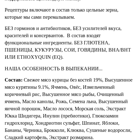
Рецептуры включают в состав только цельные зерна, 
которые мы сами перемалываем.
БЕЗ гормонов и антибиотиков, БЕЗ усилителей вкуса, 
красителей и консервантов.  В состав входят 
функциональные ингредиенты. БЕЗ ГЛЮТЕНА, 
ПШЕНИЦЫ, КУКУРУЗЫ, СОИ, ГОВЯДИНЫ, BHA/BHT 
ИЛИ ETHOXYQUIN (EQ).
НАША ОСОБЕННОСТЬ В ВЫПЕКАНИИ...
Состав:
 Свежее мясо курицы без костей 19%, Высушенное 
мясо курятины 9.1%, Ячмень, Овёс, Измельченный 
коричневый рис, Высушенное мясо рыбы, Очищенный 
ячмень, Масло канолы, Рожь, Семена льна, Высушенный 
яичной порошок, Масло лосося, Морская соль, Экстракт 
Юкка Шидигера, Инулин (пребиотики), Глюкозамин 
гидрохлорид, Хондриотин сульфат, Шпинат, Яблоки, 
Бананы, Черника, Брокколи, Клюква, Сушеные водоросли, 
Сладкий картофель, Экстракт розмарина. 