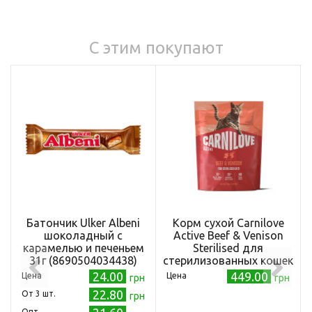
С этим покупают
Батончик Ulker Albeni
Корм сухой Carnilove
шоколадный с
Active Beef & Venison
карамелью и печеньем
Sterilised для
31г (8690504034438)
стерилизованных кошек
говядина и оленина 400
24.00
449.00
Цена
Цена
грн
грн
г
22.80
Oт 3 шт.
грн
Опт