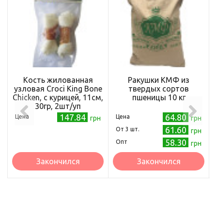
Кость жилованная
Ракушки КМФ из
узловая Croci King Bone
твердых сортов
Chicken, с курицей, 11см,
пшеницы 10 кг
30гр, 2шт/уп
147.84
64.80
Цена
Цена
грн
грн
61.60
Oт 3 шт.
грн
58.30
Опт
грн
Закончился
Закончился