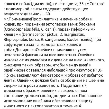
кошек и собак (диазинон), синего цвета, 35 смСостав1
г полимерной ленты содержит действующее
вещество: диазинон – 60
мг.ПрименениеПрофилактика и лечение собак и
кошек, при поражении эктопаразитами: блохами
(Ctenocephalus felis, C. canis), паразитиформными
клещами (Dermacentor pictus, D. marginatus,
Rhipicephalus bursa, R. sanguineus, Ixodes ricinus), при
сифункулятозах та малофагозах кошек и
собак.ДозировкаОшейник применяют путем
неплотной фиксации на шее животных. Ошейник
извлекают из упаковки и одевают на шею животного,
фиксируя таким образом, чтобы между шеей и
ошейником оставался небольшой промежуток в 1,0-
1,5 см, закрепляют фиксатором и обрезают избыток
ленты. Ошейник должен быть свободным на шее и не
сдерживать роста животного. Подогнанный
должным образом ошейник в закрепленном
состоянии должен свободно двигаться.Постоянное
использование ошейника обеспечивает защиту
животного от эктопаразитов в течение 4