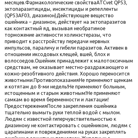
месяцев.Фармакологические свойстваATCvet QP53,
эктопаразитициды, инсектициды и репелленты
(QP53AF03, диазинон)Действующее вещество
ошейника – диазинон, действует на эктопаразитов
как контактный яд, вызывая необратимое
торможение активности холинэстеразы, что
приводит к расстройству передачи нервных
импульсов, параличу и гибели паразитов. Активен в
отношении иксодовых клещей, вшей, блох и
волосоедов.Ошейник принадлежит к малотоксичным
средствам, не оказывает местно-раздражающего и
кожно-резобтивного действия. Хорошо переносится
животными.ПротивопоказанияНе применяют щенкам
и котятам до 8-ми недель!Не применяют больным,
истощенным и старым животным!Не применяют
самкам во время беременности и лактации!
ПредостереженияПосле закрепления ошейника
тщательно вымыть руки теплой водой с мылом.
Людям с известной гиперчувствительностью к
диазинону не контактировать с ошейником, людям с
царапинами и повреждениями на руках закреплять