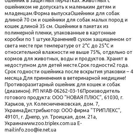
ошейник в защитных перчатках. Животных с
ошейником не допускать к маленьким детям и
младенцам.Форма выпускаОшейники для собак
длиной 70 см и ошейники для собак малых пород и
кошек длиной 35 см. Ошейники в пакетах из
полимерной пленки, упакованные в картонные
коробки по 1 штуке.ХранениеВ сухом защищенном от
света месте при температуре от 2°С до 25°С и
относительной влажности не выше 75%, отдельно от
кормов для животных, воды и продуктов. Хранят в
недоступном для детей месте.Срок годности2 года.
Срок годности ошейника после вскрытия упаковки – 4
месяца.Для применения в ветеринарной медицине!
Противоразитарный ошейник для кошек и собак
(диазинон). РП №АВ-06262-03-16Производитель
готового продукта: ООО "НОВАЯ ПЛЮС", 61030, г.
Харьков, ул. Колесниченковская, дом. 7,
УкраинаДистрибьютор: ООО фирма "ТРИПЛЕКС",
49101, г. Днепр, ул. Троицкая, дом. 21а,
Украинаwww.zoo.triplex.com.ua E-
mail:info.zoo@ie.net.ua