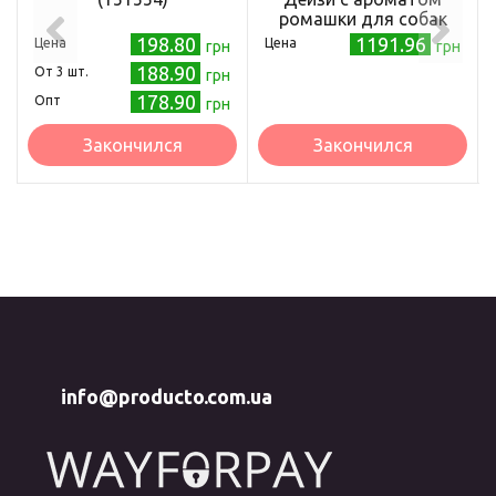
ромашки для собак
84х57 30 шт
198.80
1191.96
Цена
Цена
грн
грн
(8023222213135)
188.90
Oт 3 шт.
грн
178.90
Опт
грн
Закончился
Закончился
info@producto.com.ua