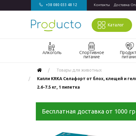
+38 080 033 48 12
Контакты
Доставка Оп
Каталог
Алкоголь
Спортивное
Продук
питание
питани
Акции алкоголь
Акции
Акции прод
Товары для животных
спортивное
питания
Виски
Капли KRKA Селафорт от блох, клещей и ге
питание
Кондитерск
Джин
2.6-7.5 кг, 1 пипетка
Бады и
изделия
витамины для
Водка
Напитки
спорта
Коньяк и бренди
Продукты
Бесплатная доставка от 1000 г
Гейнеры
быстрого
Вино
Протеин
приготовле
Игристое вино
Протеиновые
Макаронны
Ром