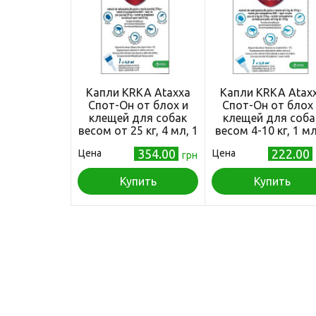
Капли KRKA Ataxxa
Капли KRKA Atax
Спот-Он от блох и
Спот-Он от блох
клещей для собак
клещей для соба
весом от 25 кг, 4 мл, 1
весом 4-10 кг, 1 мл
пипетка
пипетка
354.00
222.00
Цена
Цена
грн
Купить
Купить