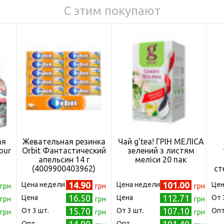
С этим покупают
ая
Жевательная резинка
Чай g’tea! ГРІН МЕЛІСА
our
Orbit Фантастический
зелений з листям
апельсин 14 г
меліси 20 пак
)
(4009900403962)
ст
14.90
101.00
Цена недели
Цена недели
Цен
грн
грн
грн
16.50
112.71
Цена
Цена
Oт 
грн
грн
грн
15.70
107.10
Oт 3 шт.
Oт 3 шт.
Оп
грн
грн
грн
Опт
Опт