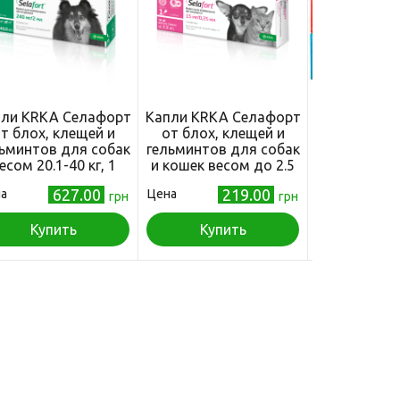
ли KRKA Селафорт
Капли KRKA Селафорт
Капли KRK
т блох, клещей и
от блох, клещей и
Спот-Он о
ьминтов для собак
гельминтов для собак
клещей д
есом 20.1-40 кг, 1
и кошек весом до 2.5
весом 20-40
пипетка
кг, 1 пипетка
мл×3 пип
627.00
219.00
а
Цена
Цена
грн
грн
пипе
Купить
Купить
Куп