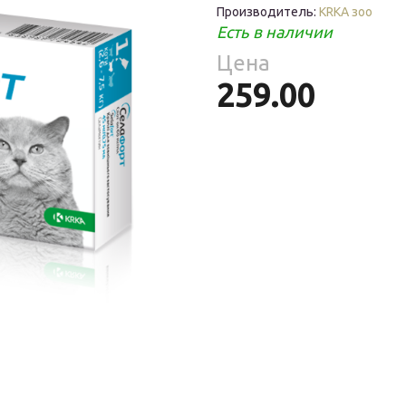
Средства
Производитель:
КRКА зоо
Фломастеры
То
гигиены
Есть в наличии
ры
Цена
То
ре
259.00
ия
ухня
уски
ы
ое
уби
е