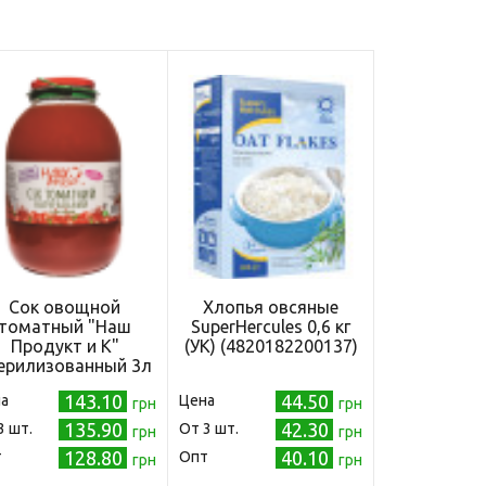
Сок овощной
Хлопья овсяные
томатный "Наш
SuperHercules 0,6 кг
Продукт и К"
(УК) (4820182200137)
ерилизованный 3л
(4820189360018)
143.10
44.50
а
Цена
грн
грн
135.90
42.30
3 шт.
Oт 3 шт.
грн
грн
128.80
40.10
т
Опт
грн
грн