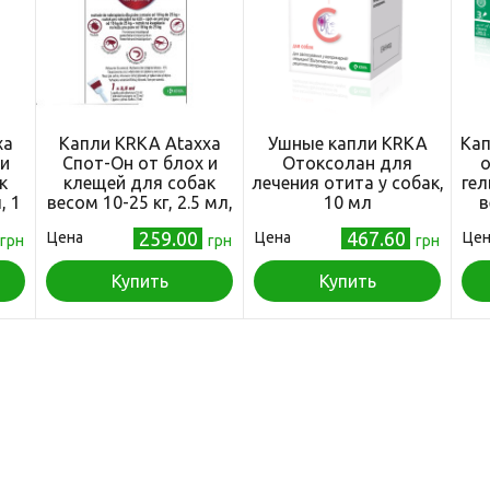
xa
Капли KRKA Ataxxa
Ушные капли KRKA
Кап
 и
Спот-Он от блох и
Отоксолан для
о
к
клещей для собак
лечения отита у собак,
гел
, 1
весом 10-25 кг, 2.5 мл,
10 мл
в
1 пипетка
259.00
467.60
Цена
Цена
Цен
грн
грн
грн
Купить
Купить