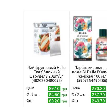
Чай фруктовый Hello
Парфюмированн
Tea Яблочный
вода Bi-Es Ila D'am
штрудель 20шт/уп.
женская 100 мл
(4820230480092)
(5907554490286
89.10
270.80
Цена
Цена
грн
84.60
257.30
Oт 3 шт.
Oт 3 шт.
грн
80.20
243.70
Опт
Опт
грн