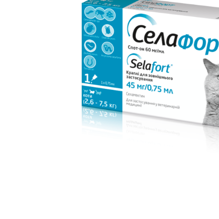
батончики
изделия
Ликеры
Крупы
Вермут
Соусы
Текила
Консервац
Слабоалкогольные
Восточная к
напитки
Снеки и зак
Пищевые
ингредиент
Растительн
масло
Мука и отр
Подарочны
наборы