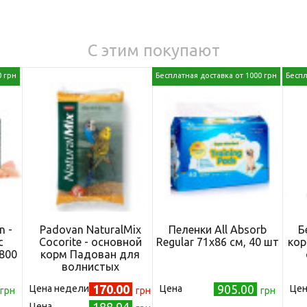
С этим покупают
0 грн
Бесплатная доставка от 1000 грн
Беспл
n -
Padovan NaturalMix
Пеленки All Absorb
Б
с
Cocorite - основной
Regular 71х86 см, 40 шт
кор
800
корм Падован для
волнистых
попугайчиков 1 кг
я
170.00
905.00
Цена недели
Цена
Цен
грн
(PP00121)
грн
грн
Цена