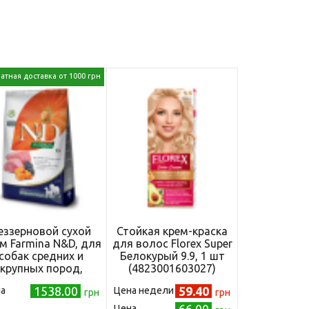
атная доставка от 1000 грн
еззерновой сухой
Стойкая крем-краска
м Farmina N&D, для
для волос Florex Super
собак средних и
Белокурый 9.9, 1 шт
крупных пород,
(4823001603027)
гнёнок с тыквой и
1538.00
59.40
а
Цена недели
черникой, 2.5 кг
грн
грн
Цена