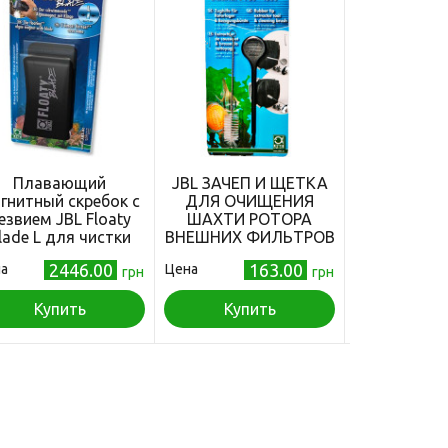
Плавающий
JBL ЗАЧЕП И ЩЕТКА
Фильтр
гнитный скребок с
ДЛЯ ОЧИЩЕНИЯ
материал Re
езвием JBL Floaty
ШАХТИ РОТОРА
средне по
lade L для чистки
ВНЕШНИХ ФИЛЬТРОВ
35ppi, 10
лстых аквариумных
2446.00
163.00
а
Цена
Цена
стекол 15 мм
грн
грн
Купить
Купить
Куп