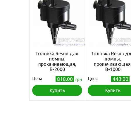
Головка Resun для
Головка Resun д
помпы,
помпы,
прокачивающая,
прокачивающая
В-2000
В-1000
818.00
443.00
Цена
Цена
грн
Купить
Купить