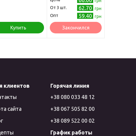
66.00
грн
62.70
Oт 3 шт.
грн
59.40
Опт
грн
Купить
Закончился
я клиентов
Горячая линия
нтакты
+38 080 033 48 12
та сайта
+38 067 505 82 00
ог
+38 089 522 00 02
цепты
График работы