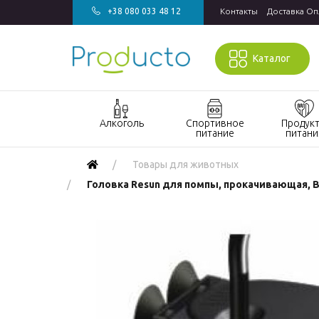
+38 080 033 48 12
Контакты
Доставка Оп
Каталог
Алкоголь
Спортивное
Продук
питание
питани
Акции алкоголь
Акции
Акции прод
Товары для животных
спортивное
питания
Виски
Головка Resun для помпы, прокачивающая, В
питание
Кондитерск
Джин
Бады и
изделия
витамины для
Водка
Напитки
спорта
Коньяк и бренди
Продукты
Гейнеры
быстрого
Вино
Протеин
приготовле
Игристое вино
Протеиновые
Макаронны
Ром