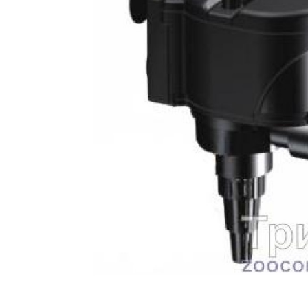
батончики
изделия
Ликеры
Крупы
Вермут
Соусы
Текила
Консервац
Слабоалкогольные
Восточная к
напитки
Снеки и зак
Пищевые
ингредиент
Растительн
масло
Мука и отр
Подарочны
наборы