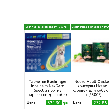
Бесплатная доставка от 1000 грн
Бесплатная доставка от 100
Таблетки Boehringer
Nuevo Adult Chicke
Ingelheim NexGard
консервы Нуэво 
Spectra против
курицей для собак 
паразитов для собак
г (95008)
M (7.5-15 кг), цена за 1
530.30
232.86
Цена
Цена
таблетку
грн