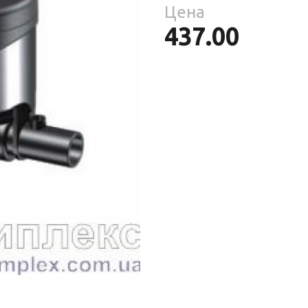
Средства
Цена
Фломастеры
То
гигиены
ры
437.00
То
ре
ия
ухня
уски
ы
ое
уби
е