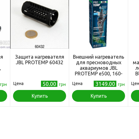
ля
Защита нагревателя
Внешний нагреватель
JBL PROTEMP 60432
для пресноводных
ма
,
аквариумов JBL
л
PROTEMP e500, 160-
B
600 л
то
50.00
3149.00
Цена
Цена
Цен
грн
грн
грн
Купить
Купить