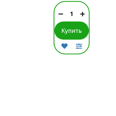
наборы детские
вары для
бок
Сладости
детские
вары для
птилий
Товары для
детской гигиены
Купить
Товары для
прогулки и
путешествия