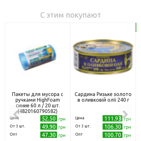
С этим покупают
Бе
Пакеты для мусора с
Сардина Ризьке золото
ручками HighFoam
в оливковій олії 240 г
синие 60 л / 20 шт.
(4820160790582)
52.50
111.93
Цена
Цена
грн
грн
49.90
106.30
Oт 3 шт.
Oт 3 шт.
грн
грн
47.30
100.70
Опт
Опт
грн
грн