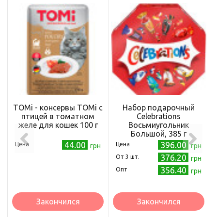
TOMi - консервы TOMi с
Набор подарочный
птицей в томатном
Celebrations
желе для кошек 100 г
Восьмиугольник
Большой, 385 г
(5000159502870)
44.00
396.00
Цена
Цена
грн
грн
376.20
Oт 3 шт.
грн
356.40
Опт
грн
Закончился
Закончился