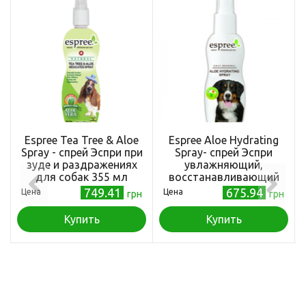
Espree Tea Tree & Aloe
Espree Aloe Hydrating
Spray - спрей Эспри при
Spray- cпрей Эспри
зуде и раздражениях
увлажняющий,
для собак 355 мл
восстанавливающий
(e01075)
355 мл (e00044)
749.41
675.94
Цена
Цена
грн
грн
Купить
Купить