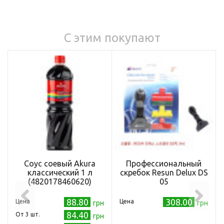
С этим покупают
Соус соевый Akura
Професcиональный
классический 1 л
скребок Resun Delux DS
(4820178460620)
05
88.80
308.00
Цена
Цена
грн
грн
84.40
Oт 3 шт.
грн