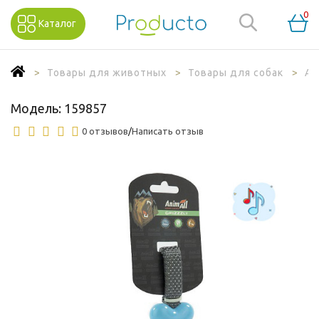
0
Каталог
Товары для животных
Товары для собак
Ак
Модель:
159857
0 отзывов
/
Написать отзыв