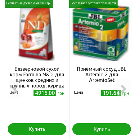
Бесплатная доставка от 1000 грн
Бесплатная доставка от 1000 грн
Беззерновой сухой
Приёмный сосуд JBL
корм Farmina N&D, для
Artemio 2 для
щенков средних и
ArtemioSet
крупных пород, курица
с тыквой и гранатом, 12
4916.00
191.64
Цена
Цена
грн
грн
кг
Купить
Купить