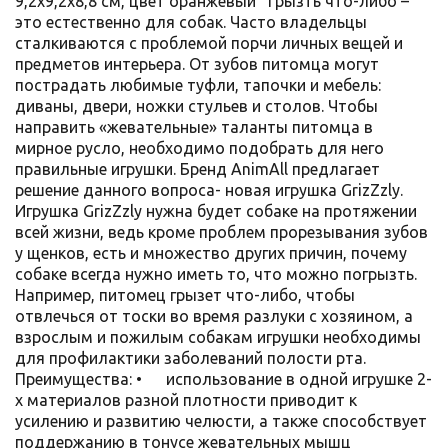
9,2х9,2х8,8 см, цвет оранжевый Грызть что-либо –
это естественно для собак. Часто владельцы
сталкиваются с проблемой порчи личных вещей и
предметов интерьера. От зубов питомца могут
пострадать любимые туфли, тапочки и мебель:
диваны, двери, ножки стульев и столов. Чтобы
направить «жевательные» таланты питомца в
мирное русло, необходимо подобрать для него
правильные игрушки. Бренд AnimAll предлагает
решение данного вопроса- новая игрушка GrizZzly.
Игрушка GrizZzly нужна будет собаке на протяжении
всей жизни, ведь кроме проблем прорезывания зубов
у щенков, есть и множество других причин, почему
собаке всегда нужно иметь то, что можно погрызть.
Например, питомец грызет что-либо, чтобы
отвлечься от тоски во время разлуки с хозяином, а
взрослым и пожилым собакам игрушки необходимы
для профилактики заболеваний полости рта.
Преимущества: • использование в одной игрушке 2-
х материалов разной плотности приводит к
усилению и развитию челюсти, а также способствует
поддержанию в тонусе жевательных мышц