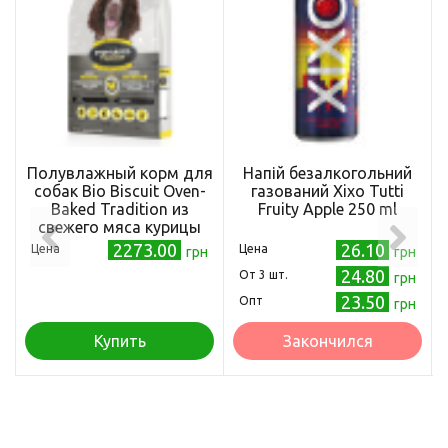
Полувлажный корм для
Напій безалкогольний
собак Bio Biscuit Oven-
газований Xixo Tutti
Baked Tradition из
Fruity Apple 250 ml
свежего мяса курицы
2.27 кг (669066990115)
2273.00
26.10
Цена
Цена
грн
грн
24.80
Oт 3 шт.
грн
23.50
Опт
грн
Купить
Закончился