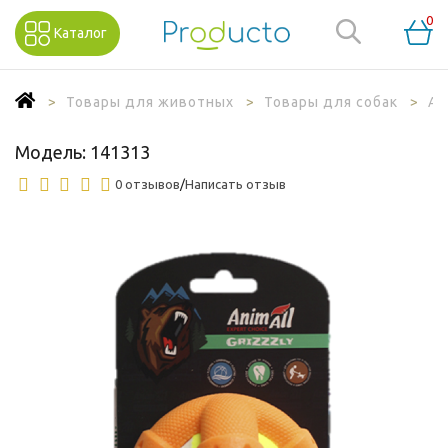
0
Каталог
Товары для животных
Товары для собак
Ак
Модель:
141313
0 отзывов
/
Написать отзыв