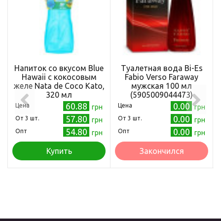
Напиток со вкусом Blue
Туалетная вода Bi-Es
Hawaii с кокосовым
Fabio Verso Faraway
желе Nata de Coco Kato,
мужская 100 мл
320 мл
(5905009044473)
60.88
0.00
Цена
Цена
грн
грн
57.80
0.00
Oт 3 шт.
Oт 3 шт.
грн
грн
54.80
0.00
Опт
Опт
грн
грн
Купить
Закончился