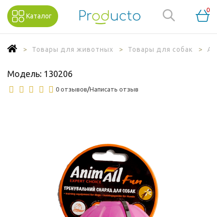
0
Каталог
Товары для животных
Товары для собак
Ак
Модель:
130206
0 отзывов
/
Написать отзыв